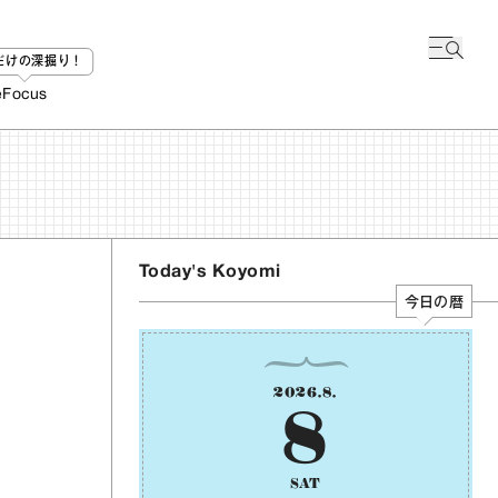
bだけの深掘り！
e
Focus
Today's Koyomi
今日の暦
2026
.
8
.
8
SAT