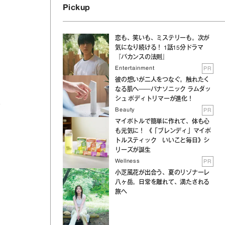
Pickup
恋も、笑いも、ミステリーも。次が
気になり続ける！ 1話15分ドラマ
『バカンスの法則』
Entertainment
PR
彼の想いが二人をつなぐ。触れたく
なる肌へ──パナソニック ラムダッ
シュ ボディトリマーが進化！
は
Beauty
PR
マイボトルで簡単に作れて、体も心
も元気に！ 《「ブレンディ」マイボ
トルスティック いいこと毎日》シ
リーズが誕生
Wellness
PR
小芝風花が出合う、夏のリゾナーレ
八ヶ岳。日常を離れて、満たされる
旅へ