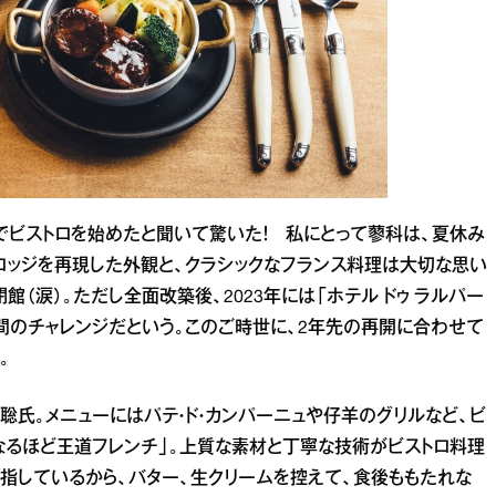
でビストロを始めたと聞いて驚いた！ 私にとって蓼科は、夏休み
ロッジを再現した外観と、クラシックなフランス料理は大切な思い
館（涙）。ただし全面改築後、2023年には「ホテル ドゥ ラルパー
の間のチャレンジだという。このご時世に、2年先の再開に合わせて
。
聡氏。メニューにはパテ・ド・カンパーニュや仔羊のグリルなど、ビ
なるほど王道フレンチ」。上質な素材と丁寧な技術がビストロ料理
目指しているから、バター、生クリームを控えて、食後ももたれな