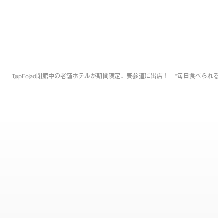
Top
Food
閉館中の老舗ホテルが期間限定、表参道に出店！ “毎日食べられる