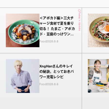
Today's Update
＜アボカド編＞三大チ
ャージ食材で夏を乗り
切る！ たまご・アボカ
ド・豆腐のっけワンプ
レート
Food
2026.8.8
XngHanさんのキレイ
の秘訣。とっておきパ
ワー充電レシピ
Food
2026.8.6