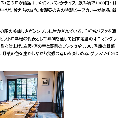
ス（この皿が話題！）、メイン、パンかライス、飲み物で1980円～は
たけど、教えちゃおう。金曜昼のみの特製ビーフカレーが絶品。新
和牛の脂の美味しさがシンプルに生かされている。手打ちパスタを添
はビストロ料理の代表として年間を通して出す定番のオニオングラ
上品な仕上げ。左奥・海の幸と野菜のプレッセ￥1,500。季節の野菜
。野菜の色を生かしながら食感の違いを楽しめる。グラスワイン