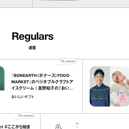
Regulars
連載
36
articles
『BONEARTH（ボナース）FOOD
MARKET』のベジタブルクラフトア
イスクリーム｜真野知子の「おいし
いギフト」
おいしいギフト
53
articles
ここから始ま