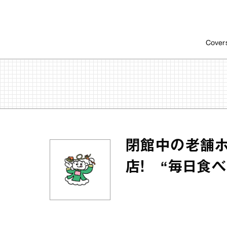
Cover
閉館中の老舗
店！ “毎日食