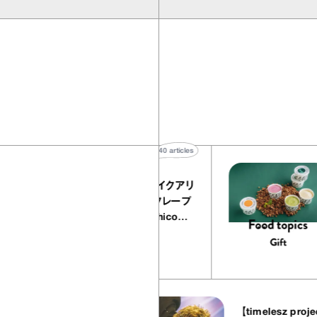
40
articles
『EQUALLY atelier NOLE（イクアリ
ー アトリエ ノーレ）』のミルクレープ
キャラメルバニーユほか｜chico
の“お菓子な宝物”
お菓子な宝物
37
articles
【timelesz project ＃