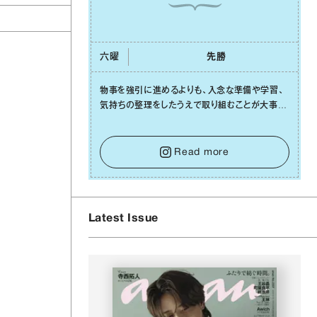
六曜
先勝
物事を強引に進めるよりも、⼊念な準備や学習、
気持ちの整理をしたうえで取り組むことが⼤事な
⽇です。先の⾒えない不安に⼼が曇ってしまって
も焦らないで。意思を伝える⼯夫をしたり、あなた
⾃⾝や疲れていそうな⼈をいたわることに時間を
Read more
使いましょう。ここでしっかりとエネルギーを蓄
え、困難を乗り越える⼒に変えましょう。
Latest Issue