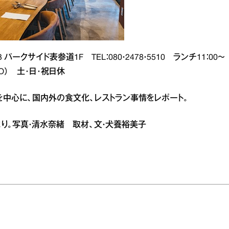
3 パークサイド表参道1F TEL：080・2478・5510 ランチ11：00～
30LO） 土･日･祝日休
を中心に、国内外の食文化、レストラン事情をレポート。
合併号より。写真・清水奈緒 取材、文・犬養裕美子