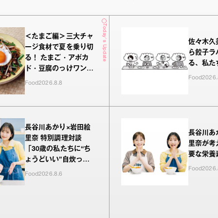
Today's Update
＜たまご編＞三大チャ
佐々木久
ージ食材で夏を乗り切
ら餃子ラ
る！ たまご・アボカ
る、私た
ド・豆腐のっけワンプ
Food
2026.
レート
Food
2026.8.8
長谷川あかり×岩田絵
長谷川あ
里奈 特別調理対談
里奈が考
「30歳の私たちに“ち
要な栄養
ょうどいい”自炊っ
Food
2026.
て？」
Food
2026.8.6