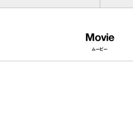
Movie
ムービー
502
articles
印象がパッと変わる！ 顔まわりを華
やかにするアクセサリーを集めまし
た
Antenna / Fashion