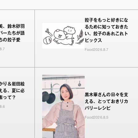
餃子をもっと好きにな
美、鈴木砂羽
るために知っておきた
バーたちが語
い、餃子のあれこれト
ちの餃子愛
ピックス
8.7
Food
2026.8.7
かり＆岩田絵
える、夏に必
黒木華さんの日々を支
素って？
える、とっておきリカ
8.6
バリーレシピ
Food
2026.8.5