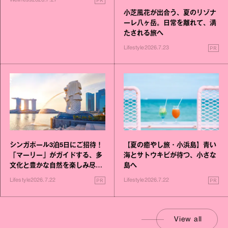
Wellness
2026.7.27
小芝風花が出合う、夏のリゾナ
ーレ八ヶ岳。日常を離れて、満
たされる旅へ
PR
Lifestyle
2026.7.23
シンガポール3泊5日にご招待！
【夏の癒やし旅・小浜島】青い
「マーリー」がガイドする、多
海とサトウキビが待つ、小さな
文化と豊かな自然を楽しみ尽く
島へ
す旅
PR
PR
Lifestyle
2026.7.22
Lifestyle
2026.7.22
View all