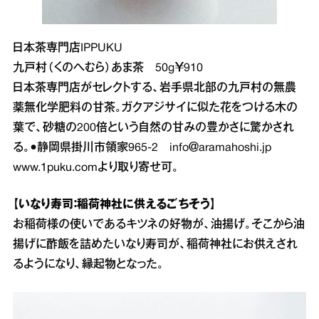
日本茶専門店IPPUKU
九戸村（くのへむら）あま茶 50g￥910
日本茶専門店がセレクトする、岩手県北部の九戸村の無農
薬無化学肥料の甘茶。ガクアジサイに似た花をつける木の
葉で、砂糖の200倍という自然の甘みの豊かさに驚かされ
る。●静岡県掛川市領家965‐2 info＠aramahoshi.jp
www.1puku.com
より取り寄せ可。
【いなり寿司：稲荷神社に供えるごちそう】
お稲荷様の使いであるキツネの好物が、油揚げ。そこから油
揚げに酢飯を詰めたいなり寿司が、稲荷神社にお供えされ
るようになり、縁起物となった。