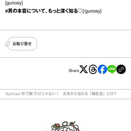
[gunosy]
#男の本音
について、もっと深く知る♡
[/gunosy]
お取り寄せ
Share
Top
Food
“めで鯛”だけじゃない！ 古来から伝わる「縁起食」とは？