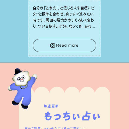
⾃分が「これだ！」と信じる⼈や⽬標にピ
タッと照準を合わせ、真っすぐ進みたい
時です。周囲の環境がめまぐるしく変わ
り、つい⽬移りしそうになっても、あれこ
れ迷う必要はありません。余計なノイズ
をそっと⼿放し、⽬の前のことに集中しま
しょう。そのブレない決意が、あなたにと
Read more
って有意義で安定した成果を引き寄せま
す。
毎週更新
五十六謀星もっちぃ先生による十二星座占い。