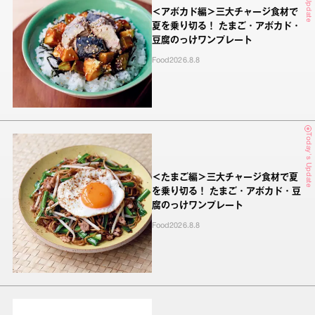
＜アボカド編＞三大チャージ食材で
夏を乗り切る！ たまご・アボカド・
豆腐のっけワンプレート
Food
2026.8.8
Today's Update
＜たまご編＞三大チャージ食材で夏
を乗り切る！ たまご・アボカド・豆
腐のっけワンプレート
Food
2026.8.8