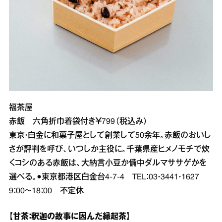
福茶屋
赤飯 六角折巾着袋付き￥799（税込み）
東京・白金に和菓子屋として創業して50余年。赤飯のおいし
さが評判を呼び、いつしか主役に。千葉県産ヒメノモチで炊
くコシのある赤飯は、大納言小豆か備中ダルマササゲかを
選べる。●東京都港区白金台4‐7‐4 TEL：03・3441・1627
9：00～18：00 不定休
【甘茶：釈迦の故事に因んだ縁起茶】