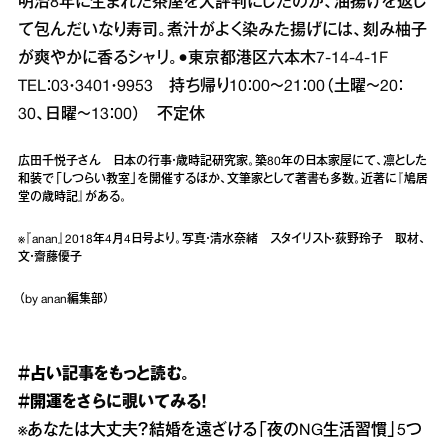
明治8年に生まれた茶屋を大評判にしたのが、油揚げを返し
て包んだいなり寿司。煮汁がよく染みた揚げには、刻み柚子
が爽やかに香るシャリ。●東京都港区六本木7‐14‐4‐1F
TEL：03・3401・9953 持ち帰り10：00～21：00（土曜～20：
30、日曜～13：00） 不定休
広田千悦子さん 日本の行事・歳時記研究家。築80年の日本家屋にて、凛とした
和装で「しつらい教室」を開催するほか、文筆家として著書も多数。近著に『鳩居
堂の歳時記』がある。
※『anan』2018年4月4日号より。写真・清水奈緒 スタイリスト・荻野玲子 取材、
文・齋藤優子
（by anan編集部）
＃占い
記事をもっと読む。
＃開運
をさらに覗いてみる！
※
あなたは大丈夫？結婚を遠ざける「夜のNG生活習慣」5つ