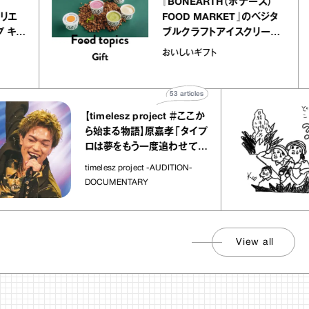
ier
『BONEARTH（ボナース）
リー アトリエ
FOOD MARKET』のベジタ
クレープ キャ
ブルクラフトアイスクリー
か｜chico
｜真野知子の「おいしいギ
おいしいギフト
物”
ト」
53
articles
【timelesz project ＃ここか
ら始まる物語】原嘉孝「タイプ
ロは夢をもう一度追わせてく
れた場所」
timelesz project -AUDITION-
DOCUMENTARY
View all