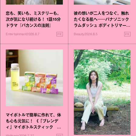
恋も、笑いも、ミステリーも。
彼の想いが二人をつなぐ。触れ
次が気になり続ける！ 1話15分
たくなる肌へ──パナソニック
ドラマ『バカンスの法則』
ラムダッシュ ボディトリマーが
進化！
PR
PR
Entertainment
2026.8.7
Beauty
2026.8.5
マイボトルで簡単に作れて、体
も心も元気に！ 《「ブレンデ
ィ」マイボトルスティック い
いこと毎日》シリーズが誕生
PR