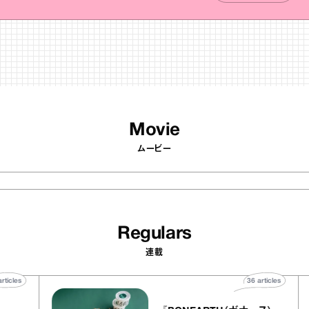
Movie
ムービー
Regulars
連載
40
articles
36
article