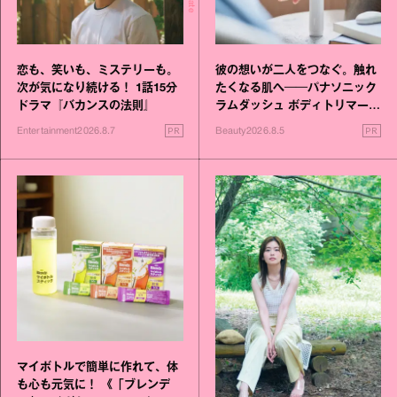
恋も、笑いも、ミステリーも。
彼の想いが二人をつなぐ。触れ
次が気になり続ける！ 1話15分
たくなる肌へ──パナソニック
ドラマ『バカンスの法則』
ラムダッシュ ボディトリマーが
進化！
PR
PR
Entertainment
2026.8.7
Beauty
2026.8.5
マイボトルで簡単に作れて、体
も心も元気に！ 《「ブレンデ