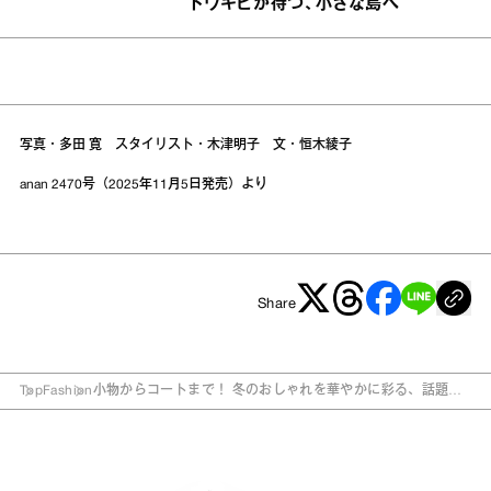
トウキビが待つ、小さな島へ
写真・多田 寛 スタイリスト・木津明子 文・恒木綾子
anan 2470号（2025年11月5日発売）より
Share
Top
Fashion
小物からコートまで！ 冬のおしゃれを華やかに彩る、話題の
新作が続々到着