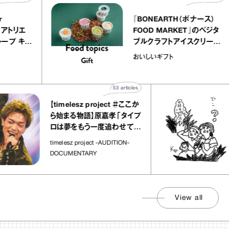
telier
『BONEARTH（ボナース
アリー アトリエ
FOOD MARKET』のベ
ルクレープ キャ
ブルクラフトアイスクリ
ユほか｜chico
｜真野知子の「おいしい
おいしいギフト
宝物”
ト」
53
articles
【timelesz project ＃ここか
ら始まる物語】原嘉孝「タイプ
ロは夢をもう一度追わせてく
れた場所」
timelesz project -AUDITION-
DOCUMENTARY
View all