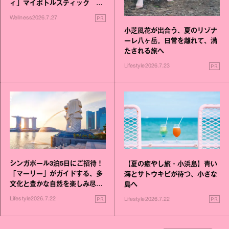
ィ」マイボトルスティック い
いこと毎日》シリーズが誕生
PR
Wellness
2026.7.27
小芝風花が出合う、夏のリゾナ
ーレ八ヶ岳。日常を離れて、満
たされる旅へ
PR
Lifestyle
2026.7.23
シンガポール3泊5日にご招待！
【夏の癒やし旅・小浜島】青い
「マーリー」がガイドする、多
海とサトウキビが待つ、小さな
文化と豊かな自然を楽しみ尽く
島へ
す旅
PR
PR
Lifestyle
2026.7.22
Lifestyle
2026.7.22