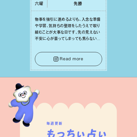
六曜
先勝
物事を強引に進めるよりも、⼊念な準備
や学習、気持ちの整理をしたうえで取り
組むことが⼤事な⽇です。先の⾒えない
不安に⼼が曇ってしまっても焦らない
で。意思を伝える⼯夫をしたり、あなた⾃
⾝や疲れていそうな⼈をいたわることに
時間を使いましょう。ここでしっかりとエ
Read more
ネルギーを蓄え、困難を乗り越える⼒に
変えましょう。
毎週更新