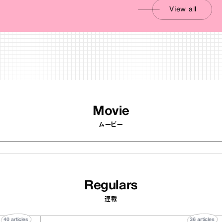
View all
Movie
ムービー
Regulars
連載
40
articles
36
arti