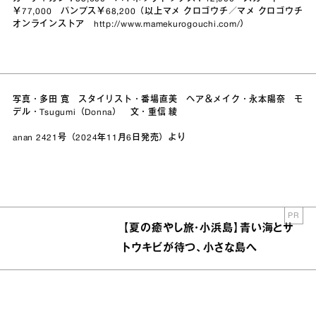
￥77,000 パンプス￥68,200（以上マメ クロゴウチ／マメ クロゴウチ
オンラインストア
http://www.mamekurogouchi.com/
）
写真・多田 寛 スタイリスト・番場直美 ヘア＆メイク・永本陽奈 モ
デル・Tsugumi（Donna） 文・重信 綾
anan 2421号（2024年11月6日発売）より
PR
【夏の癒やし旅・小浜島】青い海とサ
トウキビが待つ、小さな島へ