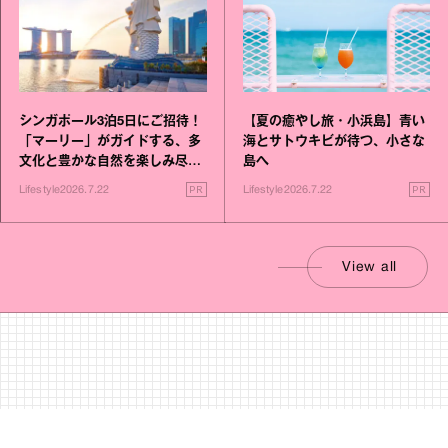
シンガポール3泊5日にご招待！
【夏の癒やし旅・小浜島】青い
「マーリー」がガイドする、多
海とサトウキビが待つ、小さな
文化と豊かな自然を楽しみ尽く
島へ
す旅
PR
PR
Lifestyle
2026.7.22
Lifestyle
2026.7.22
View all