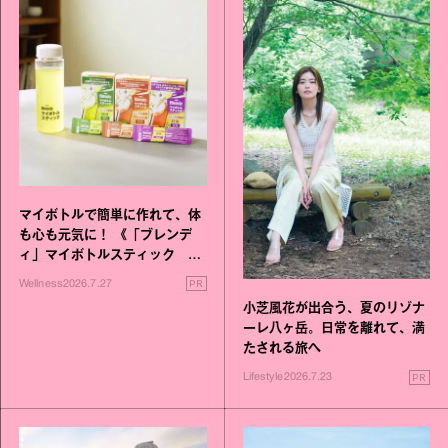
マイボトルで簡単に作れて、体
も心も元気に！ 《「ブレンデ
ィ」マイボトルスティック い
いこと毎日》シリーズが誕生
PR
Wellness
2026.7.27
小芝風花が出合う、夏のリゾナ
ーレ八ヶ岳。日常を離れて、満
たされる旅へ
PR
Lifestyle
2026.7.23