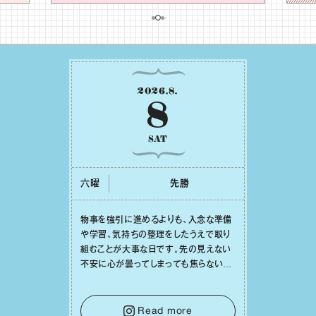
2026
.
8
.
8
SAT
六曜
先勝
物事を強引に進めるよりも、⼊念な準備
や学習、気持ちの整理をしたうえで取り
組むことが⼤事な⽇です。先の⾒えない
不安に⼼が曇ってしまっても焦らない
で。意思を伝える⼯夫をしたり、あなた⾃
⾝や疲れていそうな⼈をいたわることに
時間を使いましょう。ここでしっかりとエ
Read more