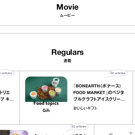
Movie
ムービー
Regulars
連載
40
articles
36
artic
elier
『BONEARTH（ボナース
アリー アトリエ
FOOD MARKET』のベジ
ルクレープ キャ
ブルクラフトアイスクリー
ほか｜chico
｜真野知子の「おいしい
おいしいギフト
物”
ト」
53
articles