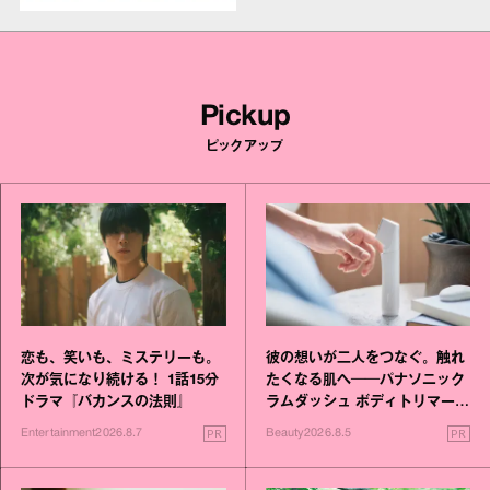
Pickup
ピックアップ
恋も、笑いも、ミステリーも。
彼の想いが二人をつなぐ。触れ
次が気になり続ける！ 1話15分
たくなる肌へ──パナソニック
ドラマ『バカンスの法則』
ラムダッシュ ボディトリマーが
進化！
PR
PR
Entertainment
2026.8.7
Beauty
2026.8.5