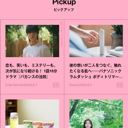
Pickup
ピックアップ
Today's Update
恋も、笑いも、ミステリーも。
彼の想いが二人をつなぐ。触れ
次が気になり続ける！ 1話15分
たくなる肌へ──パナソニック
ドラマ『バカンスの法則』
ラムダッシュ ボディトリマーが
進化！
PR
PR
Entertainment
2026.8.7
Beauty
2026.8.5