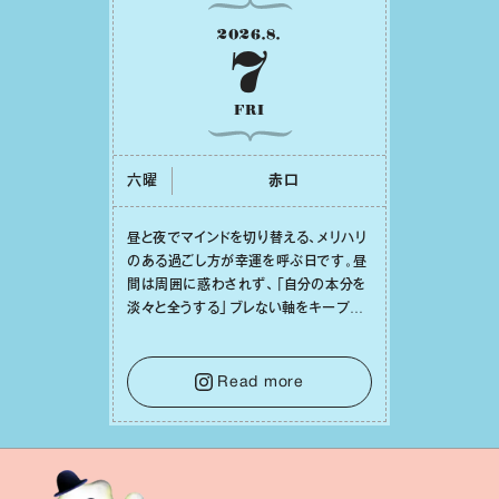
2026
.
8
.
7
FRI
六曜
⾚⼝
昼と夜でマインドを切り替える、メリハリ
のある過ごし⽅が幸運を呼ぶ⽇です。昼
間は周囲に惑わされず、「⾃分の本分を
淡々と全うする」ブレない軸をキープし
て。そして夜は、疲れや寂しさから⽢い
⾔葉に流されないよう、⼼にしっかりブ
レーキをかけること。この意識の切り替
Read more
えが、あなたに確かな安⼼感をもたらす
はずです。