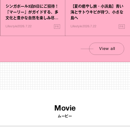
シンガポール3泊5日にご招待！
【夏の癒やし旅・小浜島】青い
「マーリー」がガイドする、多
海とサトウキビが待つ、小さな
文化と豊かな自然を楽しみ尽く
島へ
す旅
PR
PR
Lifestyle
2026.7.22
Lifestyle
2026.7.22
View all
Movie
ムービー