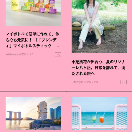
マイボトルで簡単に作れて、体
も心も元気に！ 《「ブレンデ
ィ」マイボトルスティック い
いこと毎日》シリーズが誕生
PR
Wellness
2026.7.27
小芝風花が出合う、夏のリゾナ
ーレ八ヶ岳。日常を離れて、満
たされる旅へ
PR
Lifestyle
2026.7.23