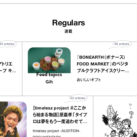
Regulars
連載
40
articles
36
artic
elier
『BONEARTH（ボナース）
リー アトリエ
FOOD MARKET』のベジ
ルクレープ キャ
ブルクラフトアイスクリー
ほか｜chico
｜真野知子の「おいしい
おいしいギフト
物”
ト」
53
articles
【timelesz project ＃ここか
ら始まる物語】原嘉孝「タイプ
ロは夢をもう一度追わせてく
れた場所」
timelesz project -AUDITION-