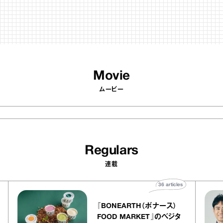
Movie
ムービー
Regulars
連載
ticles
36
articles
『BONEARTH（ボナース）
リエ
FOOD MARKET』のベジタ