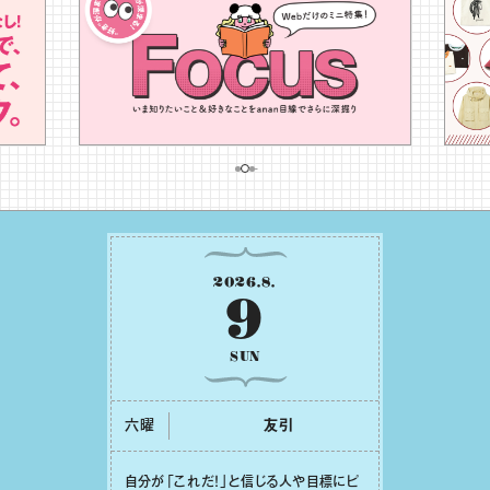
2026
.
8
.
9
SUN
六曜
友引
⾃分が「これだ！」と信じる⼈や⽬標にピ