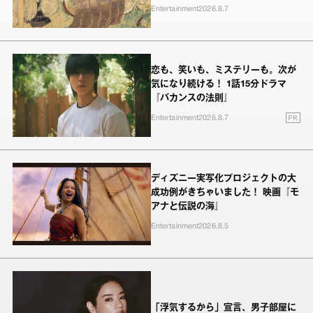
Entertainment
2026.8.7
恋も、笑いも、ミステリーも。次が
気になり続ける！ 1話15分ドラマ
『バカンスの法則』
PR
Entertainment
2026.8.7
ディズニー実写化プロジェクトの大
成功例がきちゃいました！ 映画『モ
アナと伝説の海』
Entertainment
2026.8.5
「浮気するから」宣言、男子部屋に