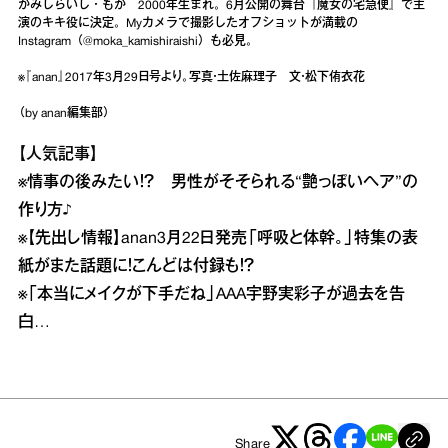
かみしらいし・もか 2000年生まれ。6月公開の舞台『魔女の宅急便』で主
演のキキ役に決定。Myカメラで撮影したオフショットが満載の
Instagram（@moka_kamishiraishi）も必見。
※『anan』2017年3月29日号より。写真・土佐麻理子 文・松下侑衣花
（by anan編集部）
【人気記事】
※情事の後みたい！？ 男性がそそられる“艶っぽいヘア”の
作り方♪
※【先出し情報】anan3月22日発売「呼吸と体幹。」特集の表
紙がまた話題に！こんどは付録も！？
※「本当にメイクが下手だね」AAA宇野実彩子が過去を告
白…
Share