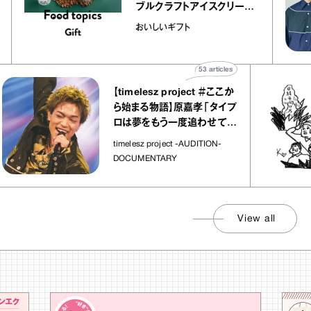
 キャ
ブルクラフトアイスクリーム
ico
｜真野知子の「おいしいギフ
おいしいギフト
ト」
53
articles
【timelesz project ＃ここか
ら始まる物語】原嘉孝「タイプ
ロは夢をもう一度追わせてく
れた場所」
timelesz project -AUDITION-
DOCUMENTARY
View all