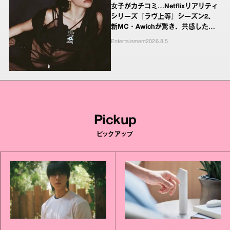
女子がカチコミ…Netflixリアリティ
シリーズ『ラヴ上等』シーズン2、
新MC・Awichが驚き、共感したヤ
ンキーたちの本気の恋模様
Entertainment
2026.8.5
Pickup
ピックアップ