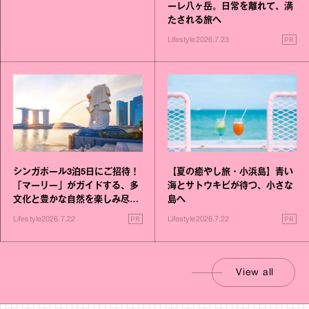
ーレ八ヶ岳。日常を離れて、満
たされる旅へ
PR
Lifestyle
2026.7.23
シンガポール3泊5日にご招待！
【夏の癒やし旅・小浜島】青い
「マーリー」がガイドする、多
海とサトウキビが待つ、小さな
文化と豊かな自然を楽しみ尽く
島へ
す旅
PR
PR
Lifestyle
2026.7.22
Lifestyle
2026.7.22
View all