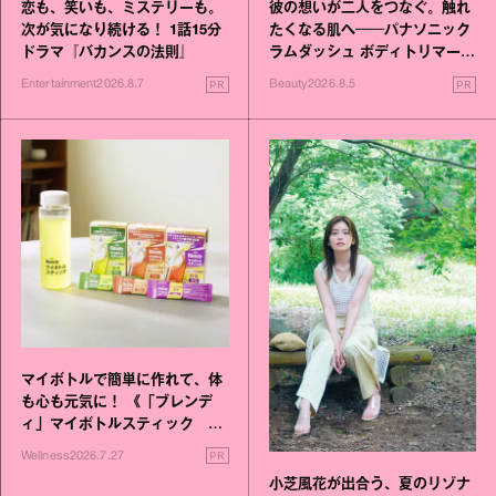
恋も、笑いも、ミステリーも。
彼の想いが二人をつなぐ。触れ
次が気になり続ける！ 1話15分
たくなる肌へ──パナソニック
ドラマ『バカンスの法則』
ラムダッシュ ボディトリマーが
進化！
PR
PR
Entertainment
2026.8.7
Beauty
2026.8.5
マイボトルで簡単に作れて、体
も心も元気に！ 《「ブレンデ
ィ」マイボトルスティック い
いこと毎日》シリーズが誕生
PR
Wellness
2026.7.27
小芝風花が出合う、夏のリゾナ