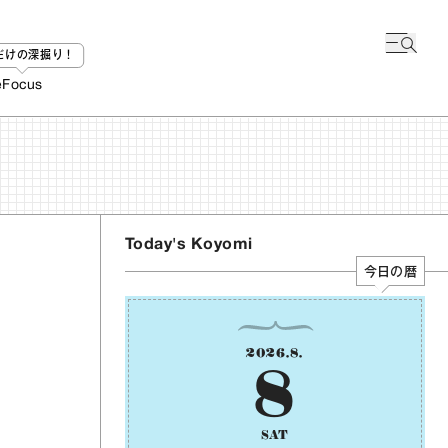
bだけの深掘り！
e
Focus
Today's Koyomi
今日の暦
2026
.
8
.
8
SAT