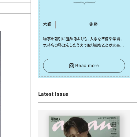
六曜
先勝
物事を強引に進めるよりも、⼊念な準備や学習、
気持ちの整理をしたうえで取り組むことが⼤事な
⽇です。先の⾒えない不安に⼼が曇ってしまって
も焦らないで。意思を伝える⼯夫をしたり、あなた
⾃⾝や疲れていそうな⼈をいたわることに時間を
Read more
使いましょう。ここでしっかりとエネルギーを蓄
え、困難を乗り越える⼒に変えましょう。
Latest Issue