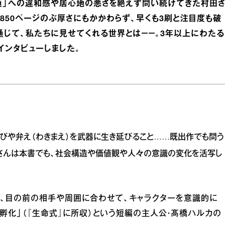
普通」への違和感や居心地の悪さを絶えず問い続けてきた村田
850ページのぶ厚さにもかかわらず、早くも3刷と注目度も破
通じて、私たちに見せてくれる世界とは－－。3年以上にわたる
インタビューしました。
びや弁え（わきまえ）を武器に生き延びること……既出作でも問う
香さんは本書でも、社会構造や価値観や人々の意識の変化を活写し
なく、目の前の相手や周囲に合わせて、キャラクターを意識的に
「孵化」（『生命式』に所収）という短編の主人公・髙橋ハルカの