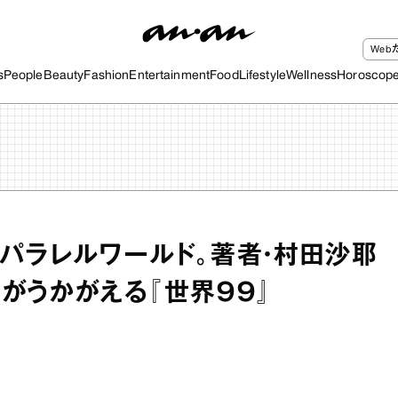
We
s
People
Beauty
Fashion
Entertainment
Food
Lifestyle
Wellness
Horoscop
パラレルワールド。著者・村田沙耶
がうかがえる『世界９９』