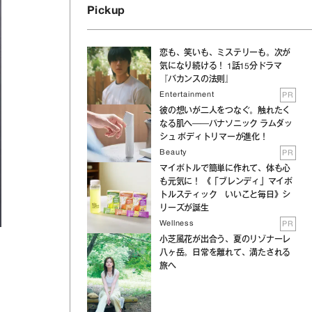
Pickup
恋も、笑いも、ミステリーも。次が
気になり続ける！ 1話15分ドラマ
『バカンスの法則』
Entertainment
PR
彼の想いが二人をつなぐ。触れたく
なる肌へ──パナソニック ラムダッ
シュ ボディトリマーが進化！
Beauty
PR
マイボトルで簡単に作れて、体も心
も元気に！ 《「ブレンディ」マイボ
トルスティック いいこと毎日》シ
リーズが誕生
Wellness
PR
小芝風花が出合う、夏のリゾナーレ
八ヶ岳。日常を離れて、満たされる
旅へ