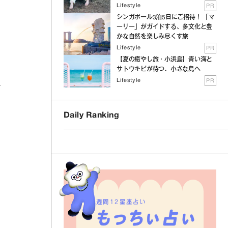
さ
Lifestyle
PR
シンガポール3泊5日にご招待！ 「マ
ーリー」がガイドする、多文化と豊
かな自然を楽しみ尽くす旅
Lifestyle
PR
【夏の癒やし旅・小浜島】青い海と
サトウキビが待つ、小さな島へ
Lifestyle
PR
Daily Ranking
週間12星座占い