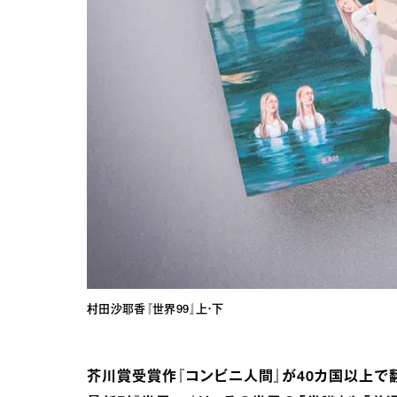
村田沙耶香『世界99』上・下
芥川賞受賞作『コンビニ人間』が40カ国以上で