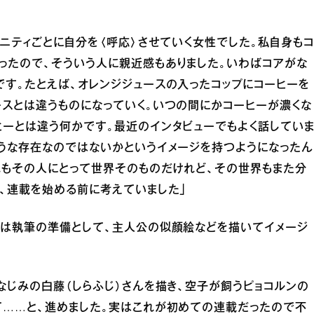
ュニティごとに自分を〈呼応〉させていく女性でした。私自身もコ
ったので、そういう人に親近感もありました。いわばコアがな
す。たとえば、オレンジジュースの入ったコップにコーヒーを
スとは違うものになっていく。いつの間にかコーヒーが濃くな
ヒーとは違う何かです。最近のインタビューでもよく話してい
ような存在なのではないかというイメージを持つようになったん
れもその人にとって世界そのものだけれど、その世界もまた分
、連載を始める前に考えていました」
んは執筆の準備として、主人公の似顔絵などを描いてイメージ
なじみの白藤（しらふじ）さんを描き、空子が飼うピョコルンの
て……と、進めました。実はこれが初めての連載だったので不