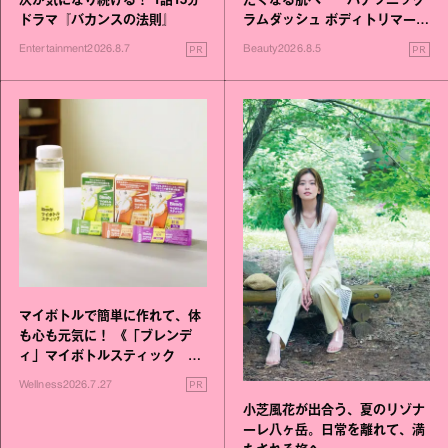
次が気になり続ける！ 1話15分
たくなる肌へ──パナソニック
ドラマ『バカンスの法則』
ラムダッシュ ボディトリマーが
進化！
PR
PR
Entertainment
2026.8.7
Beauty
2026.8.5
マイボトルで簡単に作れて、体
も心も元気に！ 《「ブレンデ
ィ」マイボトルスティック い
いこと毎日》シリーズが誕生
PR
Wellness
2026.7.27
小芝風花が出合う、夏のリゾナ
ーレ八ヶ岳。日常を離れて、満