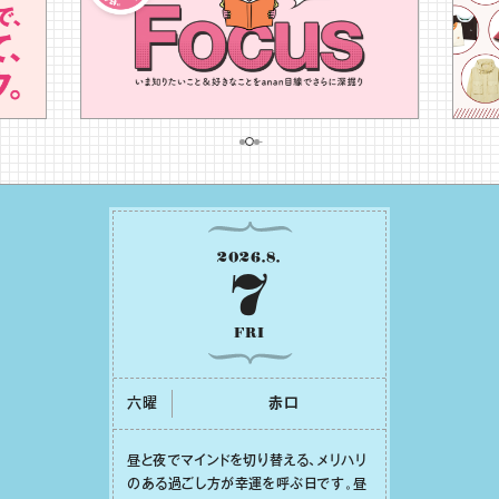
2026
.
8
.
7
FRI
六曜
⾚⼝
昼と夜でマインドを切り替える、メリハリ
のある過ごし⽅が幸運を呼ぶ⽇です。昼