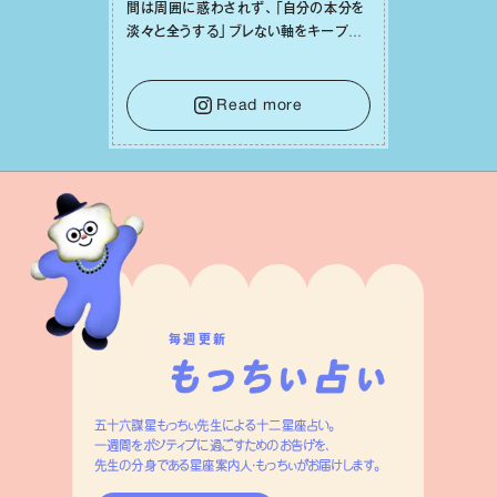
間は周囲に惑わされず、「⾃分の本分を
淡々と全うする」ブレない軸をキープし
て。そして夜は、疲れや寂しさから⽢い
⾔葉に流されないよう、⼼にしっかりブ
レーキをかけること。この意識の切り替
Read more
えが、あなたに確かな安⼼感をもたらす
はずです。
毎週更新
五十六謀星もっちぃ先生による十二星座占い。
一週間をポジティブに過ごすためのお告げを、
先生の分身である星座案内人・もっちぃがお届けします。