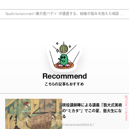
Top
Entertainment
“歳の差バディ”が遭遇する、結婚の悩みを抱えた相談者
たち…橘もも『恋じゃなくても』
Recommend
こちらの記事もおすすめ
Today's Update
現役講師陣による講義「藝大式美術
の“ミカタ”」でこの夏、藝大生にな
る
Entertainment
2026.8.7