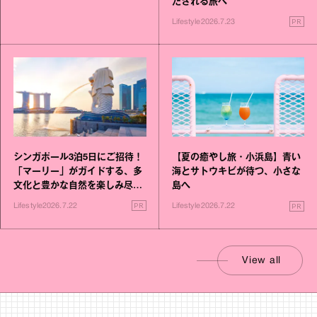
たされる旅へ
PR
Lifestyle
2026.7.23
シンガポール3泊5日にご招待！
【夏の癒やし旅・小浜島】青い
「マーリー」がガイドする、多
海とサトウキビが待つ、小さな
文化と豊かな自然を楽しみ尽く
島へ
す旅
PR
PR
Lifestyle
2026.7.22
Lifestyle
2026.7.22
View all