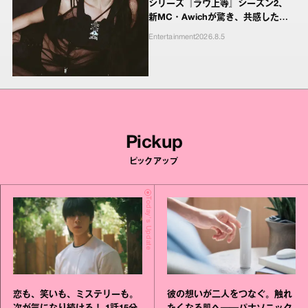
シリーズ『ラヴ上等』シーズン2、
新MC・Awichが驚き、共感したヤ
ンキーたちの本気の恋模様
Entertainment
2026.8.5
Pickup
ピックアップ
Today's Update
恋も、笑いも、ミステリーも。
彼の想いが二人をつなぐ。触れ