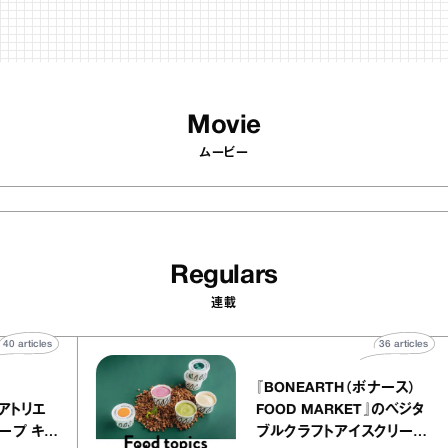
Movie
ムービー
Regulars
連載
40
articles
36
art
telier
『BONEARTH（ボナース
アリー アトリエ
FOOD MARKET』のベ
ミルクレープ キャ
ブルクラフトアイスクリ