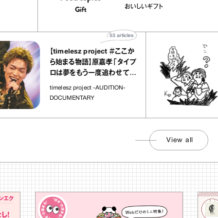
ユほか｜chico
｜真野知子の「おいしい
おいしいギフト
宝物”
ト」
53
articles
【timelesz project ＃ここか
ら始まる物語】原嘉孝「タイプ
ロは夢をもう一度追わせてく
れた場所」
timelesz project -AUDITION-
DOCUMENTARY
View all