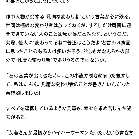
を書きたかったように思います」
作中人物が発する“凡庸な変わり者”という言葉が心に残る。
世間は極端な変わり者は放っておくが、すこしだけ周囲に迎
合できていない人のことは我が儘だとみなす、というのだ。
実際、他人に“変わってるね”“普通はこうだよ”と言われ窮屈
に思ったことのある人は多いだろう。誰しもがなんらかの部
分で“凡庸な変わり者”でありうるのではないか。
「あの言葉が出てきた時に、この小説が引き締まった気がし
て。私はたぶん、凡庸な変わり者のことが書きたいんだなと
再確認しました」
すべてを達観しているような芙蓉も、幸せを求め苦しんだ過
去がある。
「芙蓉さんが最初からハイパーウーマンだった、という書き方