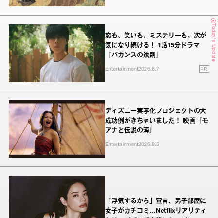
Today's Update
恋も、笑いも、ミステリーも。次が
気になり続ける！ 1話15分ドラマ
『バカンスの法則』
PR
Entertainment
2026.8.7
ディズニー実写化プロジェクトの大
成功例がきちゃいました！ 映画『モ
アナと伝説の海』
Entertainment
2026.8.5
「浮気するから」宣言、男子部屋に
女子がカチコミ…Netflixリアリティ