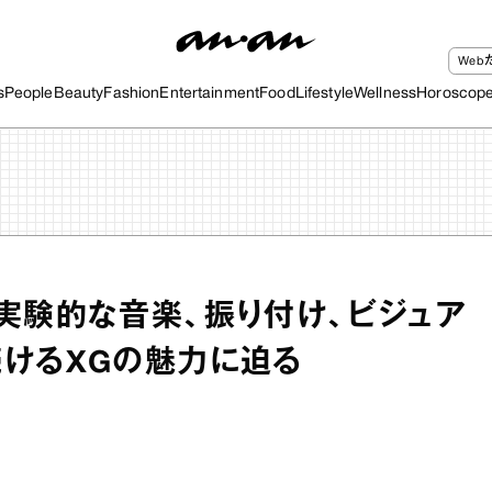
We
s
People
Beauty
Fashion
Entertainment
Food
Lifestyle
Wellness
Horoscop
実験的な音楽、振り付け、ビジュア
けるXGの魅力に迫る