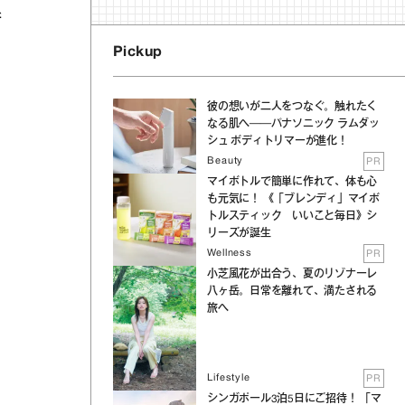
新
Pickup
彼の想いが二人をつなぐ。触れたく
なる肌へ──パナソニック ラムダッ
シュ ボディトリマーが進化！
Beauty
PR
マイボトルで簡単に作れて、体も心
も元気に！ 《「ブレンディ」マイボ
トルスティック いいこと毎日》シ
リーズが誕生
Wellness
PR
小芝風花が出合う、夏のリゾナーレ
八ヶ岳。日常を離れて、満たされる
旅へ
Lifestyle
PR
シンガポール3泊5日にご招待！ 「マ