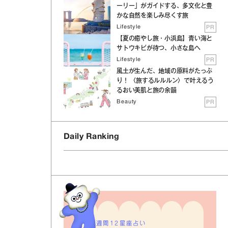
ーリー」がガイドする、多文化と豊
かな自然を楽しみ尽くす旅
Lifestyle
PR
【夏の癒やし旅・小浜島】青い海と
サトウキビが待つ、小さな島へ
Lifestyle
PR
風土が生んだ、地域の原料がたっぷ
り！ 〈旅するルルルン〉で叶えるう
るおい美肌と旅の余韻
Beauty
PR
Daily Ranking
週間12星座占い