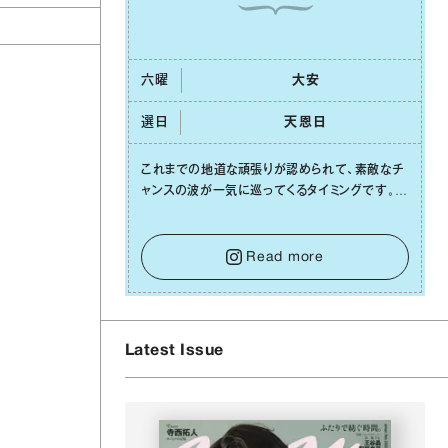
六曜
⼤安
選日
天恩⽇
これまでの地道な頑張りが認められて、素敵なチ
ャンスの波が⼀気に巡ってくるタイミングです。周
囲からの温かいサポートや嬉しいお誘いは、遠慮
せずに笑顔で受け取りましょう。みんなと⼀緒に
幸せになっていくイメージを持って⼀歩を踏み出
Read more
して。⼀⼈⼀⼈の良いところが混ざり合い、ハッピ
ーな未来が形作られていきます。
Latest Issue