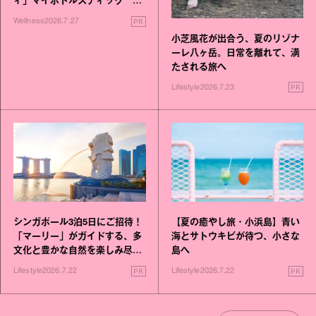
ィ」マイボトルスティック い
いこと毎日》シリーズが誕生
PR
Wellness
2026.7.27
小芝風花が出合う、夏のリゾナ
ーレ八ヶ岳。日常を離れて、満
たされる旅へ
PR
Lifestyle
2026.7.23
シンガポール3泊5日にご招待！
【夏の癒やし旅・小浜島】青い
「マーリー」がガイドする、多
海とサトウキビが待つ、小さな
文化と豊かな自然を楽しみ尽く
島へ
す旅
PR
PR
Lifestyle
2026.7.22
Lifestyle
2026.7.22