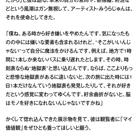
だから」と彼は語る。本来の自分の意向や、断捨離、終活な
どという風潮はガン無視して、アーティスト・みうらじゅんは、
それを使命としてきた。
「僕ね、ある時から好き嫌いをやめたんです。気になったも
のの中には嫌いな要素も含まれるけれど、“そこがいいんじ
ゃない”って自分に魔法をかけるんです。例えば、地方で1時
間に1本しか来ないバスに乗り遅れたとします。その時、時
刻表ならぬ“地獄表”と思い込むんです。ならば、ここよりもっ
と悲惨な地獄表があるに違いないと。次の旅に出た時には1
日1本だけなんていう地獄表も発見したりして、それが好き
だという感覚に変わってゆくんです。紆余曲折がないと、脳
はモノを好きになれないんじゃないですかね」
かくして惚れ込んできた展示物を見て、彼は観覧者に「マイ
価値観」をぜひとも養ってほしいと願う。