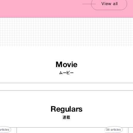
View all
Movie
ムービー
Regulars
連載
40
articles
36
artic