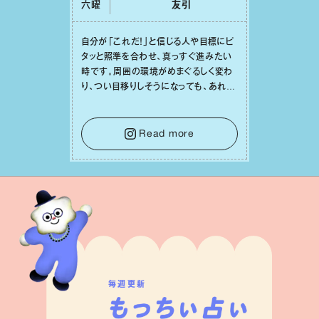
六曜
友引
⾃分が「これだ！」と信じる⼈や⽬標にピ
タッと照準を合わせ、真っすぐ進みたい
時です。周囲の環境がめまぐるしく変わ
り、つい⽬移りしそうになっても、あれこ
れ迷う必要はありません。余計なノイズ
をそっと⼿放し、⽬の前のことに集中しま
しょう。そのブレない決意が、あなたにと
Read more
って有意義で安定した成果を引き寄せま
す。
毎週更新