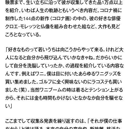
験票まで、生い立ちに沿って彼が収集してきた品1万点以上
を紹介。いわば人生の軌跡ともいうべき内容だ。コロナ禍に
制作した144点の新作〈コロナ画〉の中の、彼の好きな俳優
クロエ・モレッツと仏像を組み合わせた絵など、大作も見ど
ころとなっている。
「好きなものって若いうちは向こうからやって来る。けれど大
人になると自分から飛び込んでいかなきゃね。だからいかに
して自分を洗脳していったか、の過程を紹介している内容な
んです。例えばワニ。僕は目に付いたあらゆるワニグッズを
買い集めました。ゴルフに全く興味ないのにラコステも買い
ました（笑）。当然ワニブームの時は着るとテンション上がる
から。それには金も時間もかけないとなかなか自分を騙せな
い」
ここまでして収集＆発表を繰り返すのは、「それが僕の仕事