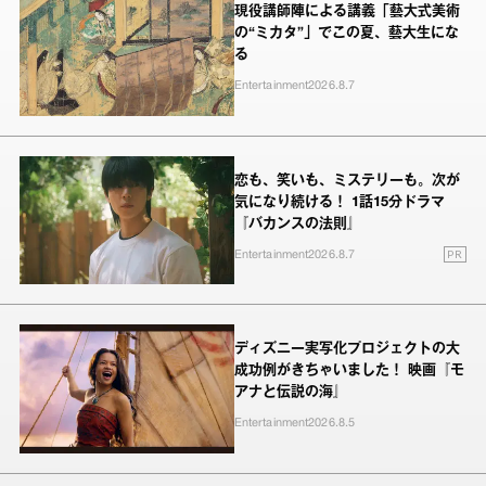
現役講師陣による講義「藝大式美術
の“ミカタ”」でこの夏、藝大生にな
る
Entertainment
2026.8.7
恋も、笑いも、ミステリーも。次が
気になり続ける！ 1話15分ドラマ
『バカンスの法則』
PR
Entertainment
2026.8.7
ディズニー実写化プロジェクトの大
成功例がきちゃいました！ 映画『モ
アナと伝説の海』
Entertainment
2026.8.5