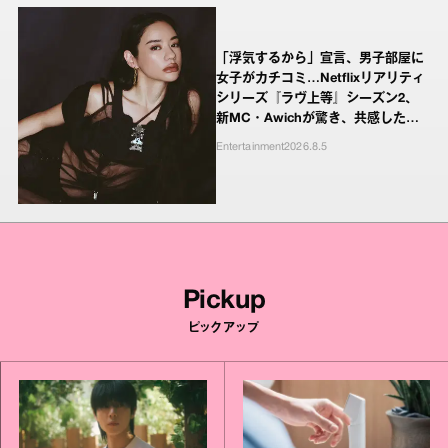
「浮気するから」宣言、男子部屋に
女子がカチコミ…Netflixリアリティ
シリーズ『ラヴ上等』シーズン2、
新MC・Awichが驚き、共感したヤ
ンキーたちの本気の恋模様
Entertainment
2026.8.5
Pickup
ピックアップ