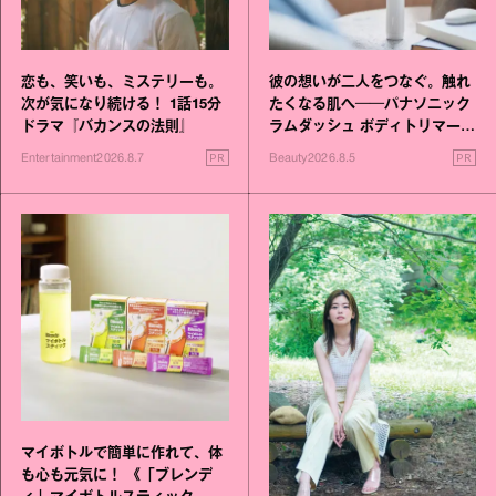
恋も、笑いも、ミステリーも。
彼の想いが二人をつなぐ。触れ
次が気になり続ける！ 1話15分
たくなる肌へ──パナソニック
ドラマ『バカンスの法則』
ラムダッシュ ボディトリマーが
進化！
PR
PR
Entertainment
2026.8.7
Beauty
2026.8.5
マイボトルで簡単に作れて、体
も心も元気に！ 《「ブレンデ