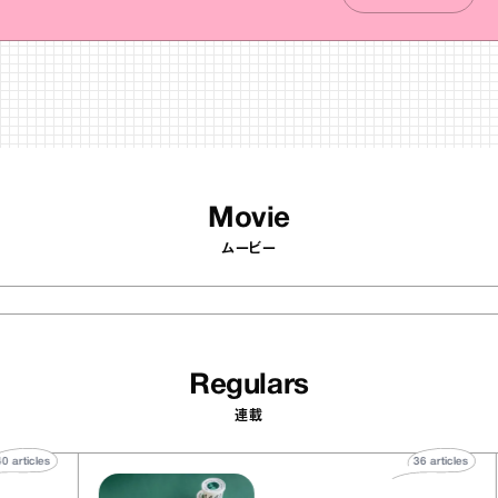
Movie
ムービー
Regulars
連載
40
articles
36
article