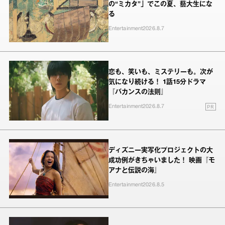
の“ミカタ”」でこの夏、藝大生にな
る
Entertainment
2026.8.7
恋も、笑いも、ミステリーも。次が
気になり続ける！ 1話15分ドラマ
『バカンスの法則』
PR
Entertainment
2026.8.7
ディズニー実写化プロジェクトの大
成功例がきちゃいました！ 映画『モ
アナと伝説の海』
Entertainment
2026.8.5