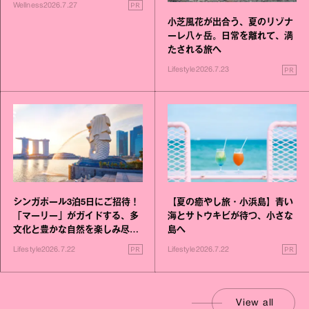
PR
Wellness
2026.7.27
小芝風花が出合う、夏のリゾナ
ーレ八ヶ岳。日常を離れて、満
たされる旅へ
PR
Lifestyle
2026.7.23
シンガポール3泊5日にご招待！
【夏の癒やし旅・小浜島】青い
「マーリー」がガイドする、多
海とサトウキビが待つ、小さな
文化と豊かな自然を楽しみ尽く
島へ
す旅
PR
PR
Lifestyle
2026.7.22
Lifestyle
2026.7.22
View all