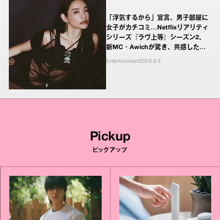
「浮気するから」宣言、男子部屋に
女子がカチコミ…Netflixリアリティ
シリーズ『ラヴ上等』シーズン2、
新MC・Awichが驚き、共感したヤ
ンキーたちの本気の恋模様
Entertainment
2026.8.5
Pickup
ピックアップ