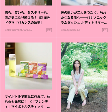
恋も、笑いも、ミステリーも。
彼の想いが二人をつなぐ。触れ
次が気になり続ける！ 1話15分
たくなる肌へ──パナソニック
ドラマ『バカンスの法則』
ラムダッシュ ボディトリマーが
進化！
PR
PR
Entertainment
2026.8.7
Beauty
2026.8.5
マイボトルで簡単に作れて、体
も心も元気に！ 《「ブレンデ
ィ」マイボトルスティック い
いこと毎日》シリーズが誕生