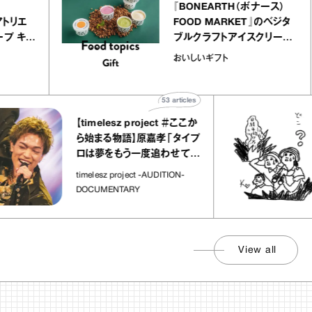
lier
『BONEARTH（ボナース）
リー アトリエ
FOOD MARKET』のベジタ
クレープ キャ
ブルクラフトアイスクリー
か｜chico
｜真野知子の「おいしいギ
おいしいギフト
物”
ト」
53
articles
【timelesz project ＃ここか
ら始まる物語】原嘉孝「タイプ
ロは夢をもう一度追わせてく
れた場所」
timelesz project -AUDITION-
DOCUMENTARY
View all