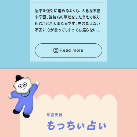
物事を強引に進めるよりも、⼊念な準備
や学習、気持ちの整理をしたうえで取り
組むことが⼤事な⽇です。先の⾒えない
不安に⼼が曇ってしまっても焦らない
で。意思を伝える⼯夫をしたり、あなた⾃
⾝や疲れていそうな⼈をいたわることに
時間を使いましょう。ここでしっかりとエ
Read more
ネルギーを蓄え、困難を乗り越える⼒に
変えましょう。
毎週更新