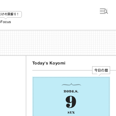
bだけの深掘り！
e
Focus
Today's Koyomi
今日の暦
2026
.
8
.
9
SUN