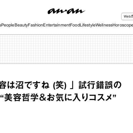
We
s
People
Beauty
Fashion
Entertainment
Food
Lifestyle
Wellness
Horoscop
は沼ですね (笑) 」 試行錯誤の
“美容哲学＆お気に入りコスメ”