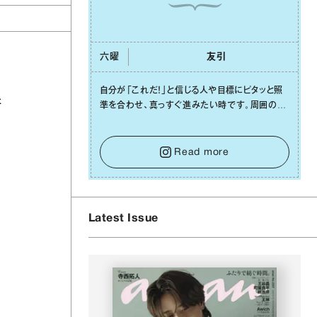
六曜
友引
⾃分が「これだ！」と信じる⼈や⽬標にピタッと照
研
準を合わせ、真っすぐ進みたい時です。周囲の環
境がめまぐるしく変わり、つい⽬移りしそうになっ
ても、あれこれ迷う必要はありません。余計なノイ
ズをそっと⼿放し、⽬の前のことに集中しましょ
Read more
う。そのブレない決意が、あなたにとって有意義
で安定した成果を引き寄せます。
Latest Issue