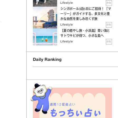
Lifestyle
PR
シンガポール3泊5日にご招待！ 「マ
ーリー」がガイドする、多文化と豊
かな自然を楽しみ尽くす旅
だ
Lifestyle
PR
【夏の癒やし旅・小浜島】青い海と
サトウキビが待つ、小さな島へ
Lifestyle
PR
Daily Ranking
週間12星座占い