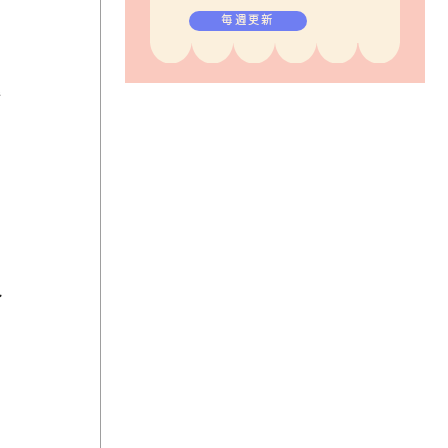
毎週更新
哲
れ