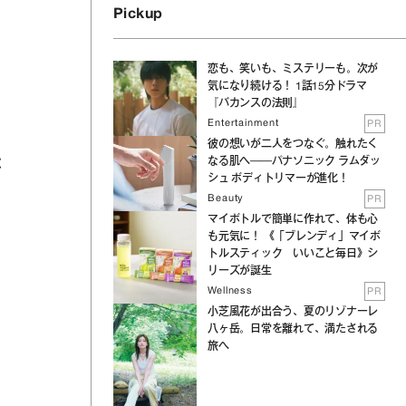
Pickup
恋も、笑いも、ミステリーも。次が
気になり続ける！ 1話15分ドラマ
『バカンスの法則』
Entertainment
PR
彼の想いが二人をつなぐ。触れたく
なる肌へ──パナソニック ラムダッ
と
シュ ボディトリマーが進化！
Beauty
PR
マイボトルで簡単に作れて、体も心
も元気に！ 《「ブレンディ」マイボ
トルスティック いいこと毎日》シ
リーズが誕生
Wellness
PR
小芝風花が出合う、夏のリゾナーレ
八ヶ岳。日常を離れて、満たされる
旅へ
あ