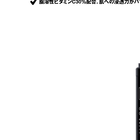
脂溶性ビタミンC30％配合。肌への浸透力がバ