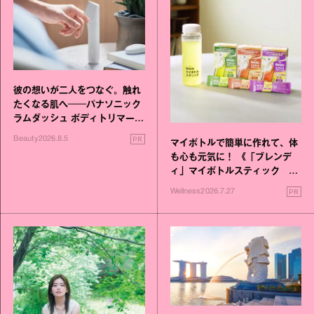
彼の想いが二人をつなぐ。触れ
たくなる肌へ──パナソニック
ラムダッシュ ボディトリマーが
進化！
PR
Beauty
2026.8.5
マイボトルで簡単に作れて、体
も心も元気に！ 《「ブレンデ
ィ」マイボトルスティック い
いこと毎日》シリーズが誕生
PR
Wellness
2026.7.27