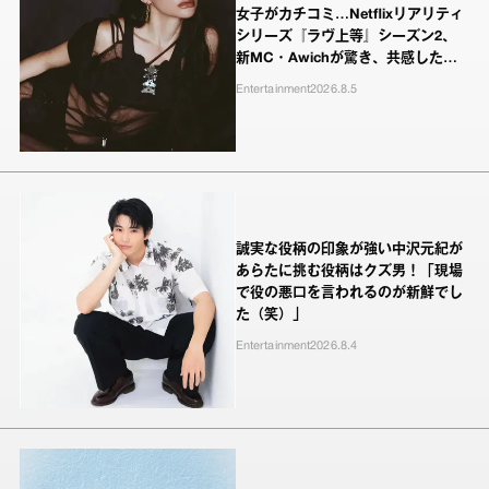
女子がカチコミ…Netflixリアリティ
シリーズ『ラヴ上等』シーズン2、
新MC・Awichが驚き、共感したヤ
ンキーたちの本気の恋模様
Entertainment
2026.8.5
誠実な役柄の印象が強い中沢元紀が
あらたに挑む役柄はクズ男！「現場
で役の悪口を言われるのが新鮮でし
た（笑）」
Entertainment
2026.8.4