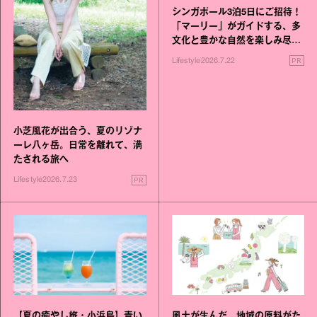
シンガポール3泊5日にご招待！
「マーリー」がガイドする、多
文化と豊かな自然を楽しみ尽く
す旅
PR
Lifestyle
2026.7.22
小芝風花が出合う、夏のリゾナ
ーレ八ヶ岳。日常を離れて、満
たされる旅へ
PR
Lifestyle
2026.7.23
【夏の癒やし旅・小浜島】青い
風土が生んだ、地域の原料がた