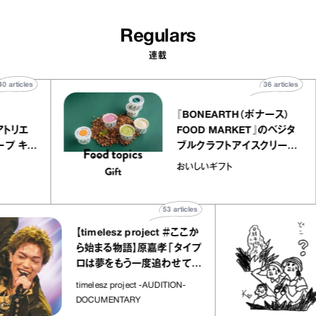
Regulars
連載
40
articles
36
articl
lier
『BONEARTH（ボナース）
リー アトリエ
FOOD MARKET』のベジ
ルクレープ キャ
ブルクラフトアイスクリー
ほか｜chico
｜真野知子の「おいしいギ
おいしいギフト
物”
ト」
53
articles
【timelesz project ＃ここか
ら始まる物語】原嘉孝「タイプ
ロは夢をもう一度追わせてく
れた場所」
timelesz project -AUDITION-
DOCUMENTARY