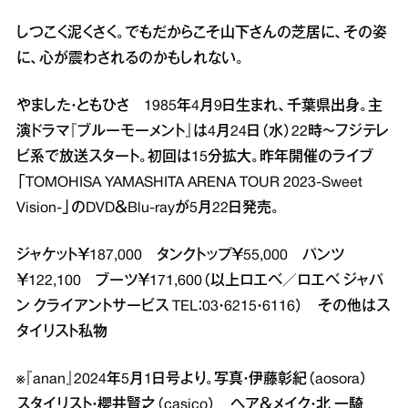
しつこく泥くさく。でもだからこそ山下さんの芝居に、その姿
に、心が震わされるのかもしれない。
やました・ともひさ 1985年4月9日生まれ、千葉県出身。主
演ドラマ『ブルーモーメント』は4月24日（水）22時～フジテレ
ビ系で放送スタート。初回は15分拡大。昨年開催のライブ
「TOMOHISA YAMASHITA ARENA TOUR 2023‐Sweet
Vision‐」のDVD＆Blu‐rayが5月22日発売。
ジャケット￥187,000 タンクトップ￥55,000 パンツ
￥122,100 ブーツ￥171,600（以上ロエベ／ロエベ ジャパ
ン クライアントサービス TEL：03・6215・6116） その他はス
タイリスト私物
※『anan』2024年5月1日号より。写真・伊藤彰紀（aosora）
スタイリスト・櫻井賢之（casico） ヘア＆メイク・北 一騎