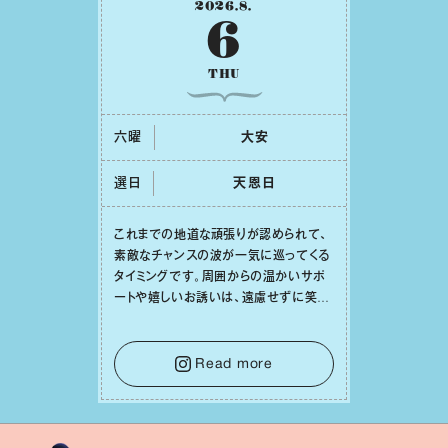
2026
.
8
.
6
THU
六曜
⼤安
選日
天恩⽇
これまでの地道な頑張りが認められて、
素敵なチャンスの波が⼀気に巡ってくる
タイミングです。周囲からの温かいサポ
ートや嬉しいお誘いは、遠慮せずに笑顔
で受け取りましょう。みんなと⼀緒に幸
せになっていくイメージを持って⼀歩を
踏み出して。⼀⼈⼀⼈の良いところが混
Read more
ざり合い、ハッピーな未来が形作られて
いきます。