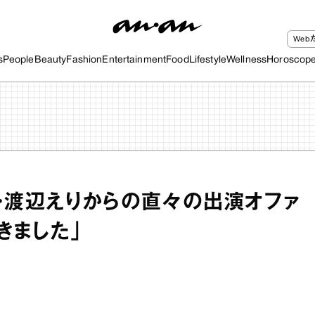
We
s
People
Beauty
Fashion
Entertainment
Food
Lifestyle
Wellness
Horoscop
・渡辺えりからの直々の出演オファ
きました」