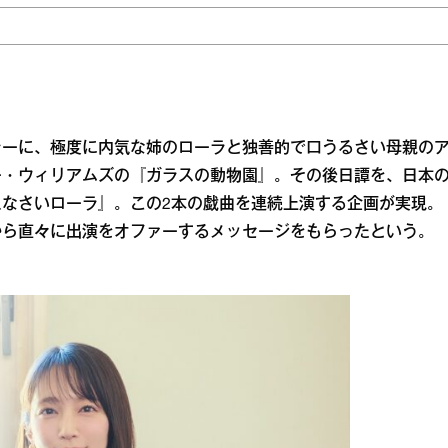
ラーに、極度に内気な姉のローラと独善的で口うるさい母親の
ー・ウィリアムズの『ガラスの動物園』。その後日譚を、日本
なさいローラ』。この2本の戯曲を連続上演する企画が実現。
から直々に出演をオファーするメッセージをもらったという。