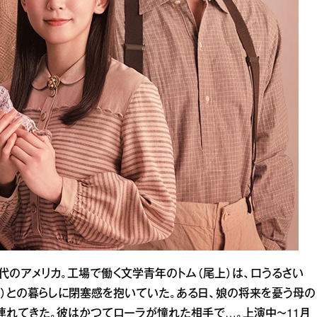
代のアメリカ。工場で働く文学青年のトム（尾上）は、口うるさい
岡）との暮らしに閉塞感を抱いていた。ある日、娘の将来を憂う母の
に連れてきた。彼はかつてローラが憧れた相手で…。上演中～11月