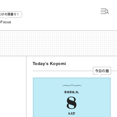
bだけの深掘り！
e
Focus
Today's Koyomi
今日の暦
2026
.
8
.
8
SAT