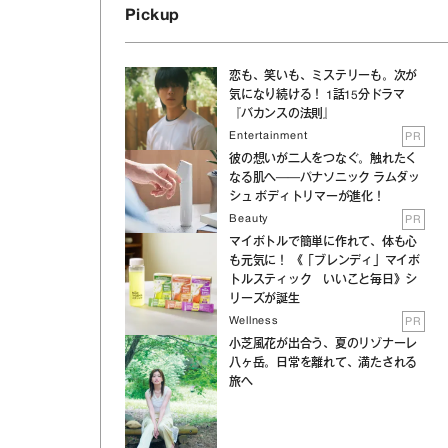
Pickup
恋も、笑いも、ミステリーも。次が
気になり続ける！ 1話15分ドラマ
『バカンスの法則』
Entertainment
PR
彼の想いが二人をつなぐ。触れたく
なる肌へ──パナソニック ラムダッ
シュ ボディトリマーが進化！
Beauty
PR
マイボトルで簡単に作れて、体も心
も元気に！ 《「ブレンディ」マイボ
トルスティック いいこと毎日》シ
リーズが誕生
Wellness
PR
小芝風花が出合う、夏のリゾナーレ
八ヶ岳。日常を離れて、満たされる
旅へ