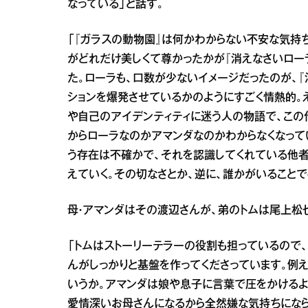
なっている」と話す。
「『ガラスの動物園』は何かわからない不安な気持
がどれだけ美しくて尊かったかが『消えなさいロー
た。ローラも、口数が少ないイメージだったのが、『
ションを爆発させているかのようにすごく情熱的。
や自己のアイデンティティに迷う人の物語で、この
からローラなのかアマンダなのかわからなくなって
う存在は不確かで、それを認識してくれている他者
えていく。その切なさとか、逆に、誰かがいること
母・アマンダはその渡辺さんが、弟のトムは尾上松
「トムはストーリーテラーの役割も担っているので
んがしっかりと基盤を作ってくださっています。例
いうか。アマンダは娘や息子に言葉で圧をかけるよ
愛情深いお母さんになるから全然嫌な気持ちになら