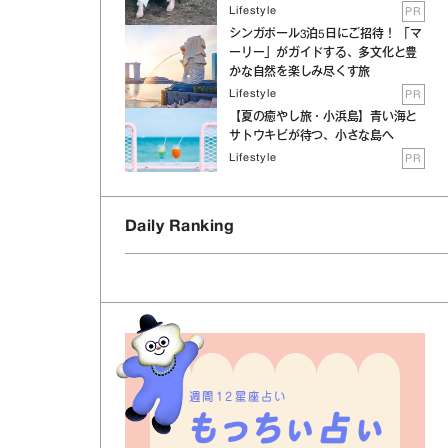
Lifestyle
PR
シンガポール3泊5日にご招待！ 「マ
ーリー」がガイドする、多文化と豊
かな自然を楽しみ尽くす旅
Lifestyle
PR
ー
【夏の癒やし旅・小浜島】青い海と
サトウキビが待つ、小さな島へ
Lifestyle
PR
消
Daily Ranking
週間12星座占い