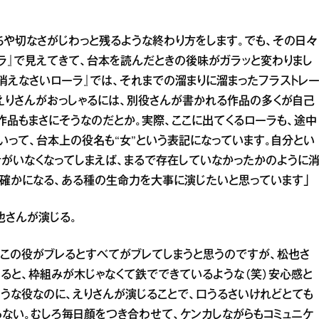
ちや切なさがじわっと残るような終わり方をします。でも、その日々
ラ』で見えてきて、台本を読んだときの後味がガラッと変わりまし
消えなさいローラ』では、それまでの溜まりに溜まったフラストレ
えりさんがおっしゃるには、別役さんが書かれる作品の多くが自己
作品もまさにそうなのだとか。実際、ここに出てくるローラも、途中
いって、台本上の役名も“女”という表記になっています。自分とい
がいなくなってしまえば、まるで存在していなかったかのように
で確かになる、ある種の生命力を大事に演じたいと思っています」
也さんが演じる。
、この役がブレるとすべてがブレてしまうと思うのですが、松也さ
えると、枠組みが木じゃなくて鉄でできているような（笑）安心感と
うな役なのに、えりさんが演じることで、口うるさいけれどとても
ない。むしろ毎日顔をつき合わせて、ケンカしながらもコミュニケ