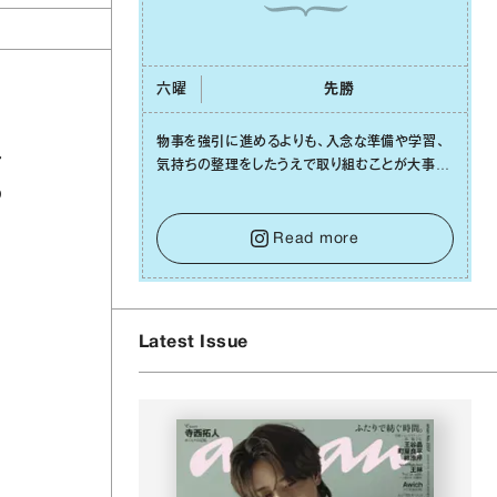
六曜
先勝
物事を強引に進めるよりも、⼊念な準備や学習、
ア
気持ちの整理をしたうえで取り組むことが⼤事な
⽇です。先の⾒えない不安に⼼が曇ってしまって
の
も焦らないで。意思を伝える⼯夫をしたり、あなた
⾃⾝や疲れていそうな⼈をいたわることに時間を
Read more
使いましょう。ここでしっかりとエネルギーを蓄
え、困難を乗り越える⼒に変えましょう。
Latest Issue