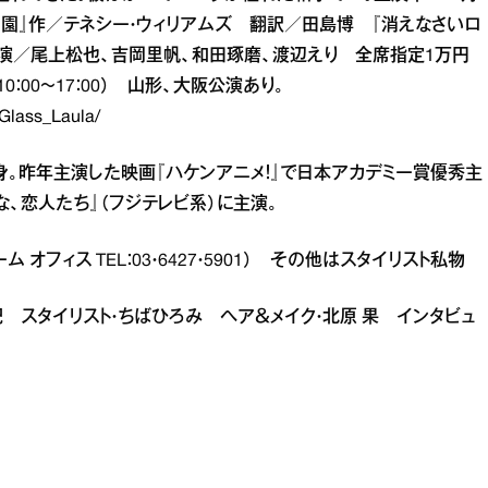
物園』作／テネシー・ウィリアムズ 翻訳／田島博 『消えなさいロ
出演／尾上松也、吉岡里帆、和田琢磨、渡辺えり 全席指定1万円
9（10：00～17：00） 山形、大阪公演あり。
Glass_Laula/
出身。昨年主演した映画『ハケンアニメ！』で日本アカデミー賞優秀主
、恋人たち』（フジテレビ系）に主演。
ム オフィス TEL：03・6427・5901） その他はスタイリスト私物
原真紀 スタイリスト・ちばひろみ ヘア＆メイク・北原 果 インタビュ