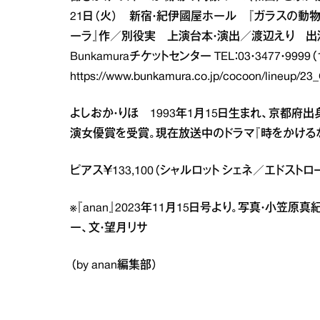
21日（火） 新宿・紀伊國屋ホール 『ガラスの動
ーラ』作／別役実 上演台本・演出／渡辺えり 
Bunkamuraチケットセンター TEL：03・3477・999
https://www.bunkamura.co.jp/cocoon/lineup/23_
よしおか・りほ 1993年1月15日生まれ、京都府
演女優賞を受賞。現在放送中のドラマ『時をかけるな
ピアス￥133,100（シャルロット シェネ／エドストロー
※『anan』2023年11月15日号より。写真・小笠
ー、文・望月リサ
（by anan編集部）