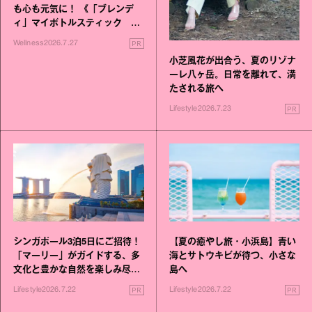
も心も元気に！ 《「ブレンデ
ィ」マイボトルスティック い
いこと毎日》シリーズが誕生
PR
Wellness
2026.7.27
小芝風花が出合う、夏のリゾナ
ーレ八ヶ岳。日常を離れて、満
たされる旅へ
PR
Lifestyle
2026.7.23
シンガポール3泊5日にご招待！
【夏の癒やし旅・小浜島】青い
「マーリー」がガイドする、多
海とサトウキビが待つ、小さな
文化と豊かな自然を楽しみ尽く
島へ
す旅
PR
PR
Lifestyle
2026.7.22
Lifestyle
2026.7.22