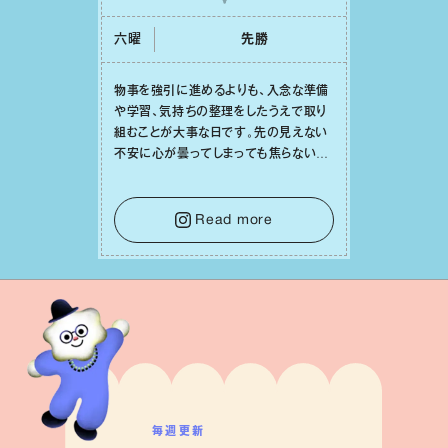
六曜
先勝
物事を強引に進めるよりも、⼊念な準備
や学習、気持ちの整理をしたうえで取り
組むことが⼤事な⽇です。先の⾒えない
不安に⼼が曇ってしまっても焦らない
で。意思を伝える⼯夫をしたり、あなた⾃
⾝や疲れていそうな⼈をいたわることに
時間を使いましょう。ここでしっかりとエ
Read more
ネルギーを蓄え、困難を乗り越える⼒に
変えましょう。
毎週更新