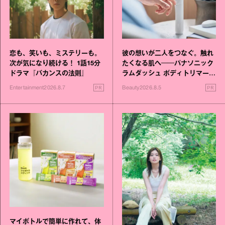
恋も、笑いも、ミステリーも。
彼の想いが二人をつなぐ。触れ
次が気になり続ける！ 1話15分
たくなる肌へ──パナソニック
ドラマ『バカンスの法則』
ラムダッシュ ボディトリマーが
進化！
PR
PR
Entertainment
2026.8.7
Beauty
2026.8.5
マイボトルで簡単に作れて、体