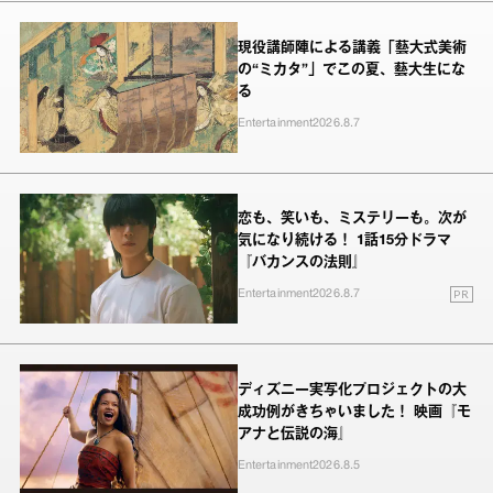
現役講師陣による講義「藝大式美術
の“ミカタ”」でこの夏、藝大生にな
る
Entertainment
2026.8.7
恋も、笑いも、ミステリーも。次が
気になり続ける！ 1話15分ドラマ
『バカンスの法則』
PR
Entertainment
2026.8.7
ディズニー実写化プロジェクトの大
成功例がきちゃいました！ 映画『モ
アナと伝説の海』
Entertainment
2026.8.5