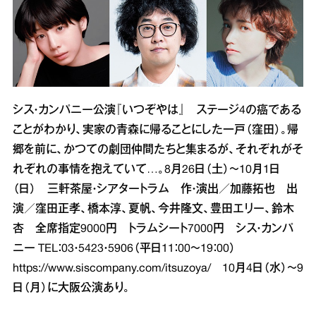
シス・カンパニー公演『いつぞやは』 ステージ4の癌である
ことがわかり、実家の青森に帰ることにした一戸（窪田）。帰
郷を前に、かつての劇団仲間たちと集まるが、それぞれがそ
れぞれの事情を抱えていて…。8月26日（土）～10月1日
（日） 三軒茶屋・シアタートラム 作・演出／加藤拓也 出
演／窪田正孝、橋本淳、夏帆、今井隆文、豊田エリー、鈴木
杏 全席指定9000円 トラムシート7000円 シス・カンパ
ニー TEL：03・5423・5906（平日11：00～19：00）
https://www.siscompany.com/itsuzoya/
10月4日（水）～9
日（月）に大阪公演あり。