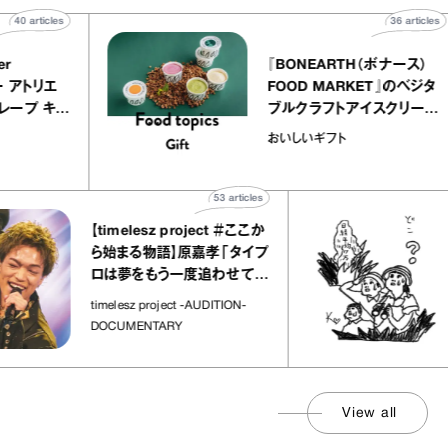
40
articles
36
ar
telier
『BONEARTH（ボナー
クアリー アトリエ
FOOD MARKET』のベ
ミルクレープ キャ
ブルクラフトアイスクリ
ユほか｜chico
｜真野知子の「おいし
おいしいギフト
宝物”
ト」
53
articles
【timelesz project ＃ここか
「
ら始まる物語】原嘉孝「タイプ
さ
ロは夢をもう一度追わせてく
れた場所」
社
timelesz project -AUDITION-
DOCUMENTARY
View all