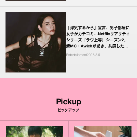
「浮気するから」宣言、男子部屋に
女子がカチコミ…Netflixリアリティ
シリーズ『ラヴ上等』シーズン2、
新MC・Awichが驚き、共感したヤ
ンキーたちの本気の恋模様
Entertainment
2026.8.5
Pickup
ピックアップ