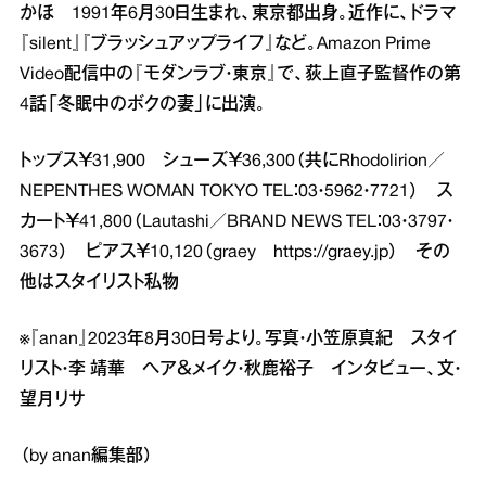
かほ 1991年6月30日生まれ、東京都出身。近作に、ドラマ
『silent』『ブラッシュアップライフ』など。Amazon Prime
Video配信中の『モダンラブ・東京』で、荻上直子監督作の第
4話「冬眠中のボクの妻」に出演。
トップス￥31,900 シューズ￥36,300（共にRhodolirion／
NEPENTHES WOMAN TOKYO TEL：03・5962・7721） ス
カート￥41,800（Lautashi／BRAND NEWS TEL：03・3797・
3673） ピアス￥10,120（graey
https://graey.jp
） その
他はスタイリスト私物
※『anan』2023年8月30日号より。写真・小笠原真紀 スタイ
リスト・李 靖華 ヘア＆メイク・秋鹿裕子 インタビュー、文・
望月リサ
（by anan編集部）