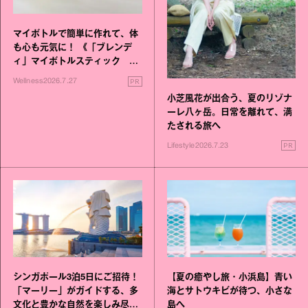
マイボトルで簡単に作れて、体
も心も元気に！ 《「ブレンデ
ィ」マイボトルスティック い
いこと毎日》シリーズが誕生
PR
Wellness
2026.7.27
小芝風花が出合う、夏のリゾナ
ーレ八ヶ岳。日常を離れて、満
たされる旅へ
PR
Lifestyle
2026.7.23
シンガポール3泊5日にご招待！
【夏の癒やし旅・小浜島】青い
「マーリー」がガイドする、多
海とサトウキビが待つ、小さな
文化と豊かな自然を楽しみ尽く
島へ