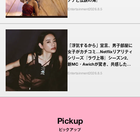
アナと伝説の海』
Entertainment
2026.8.5
「浮気するから」宣言、男子部屋に
女子がカチコミ…Netflixリアリティ
シリーズ『ラヴ上等』シーズン2、
新MC・Awichが驚き、共感したヤ
ンキーたちの本気の恋模様
Entertainment
2026.8.5
Pickup
ピックアップ