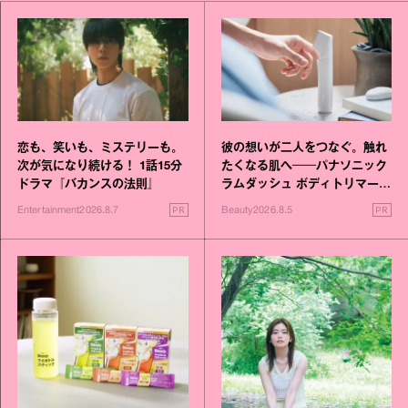
恋も、笑いも、ミステリーも。
彼の想いが二人をつなぐ。触れ
次が気になり続ける！ 1話15分
たくなる肌へ──パナソニック
ドラマ『バカンスの法則』
ラムダッシュ ボディトリマーが
進化！
PR
PR
Entertainment
2026.8.7
Beauty
2026.8.5