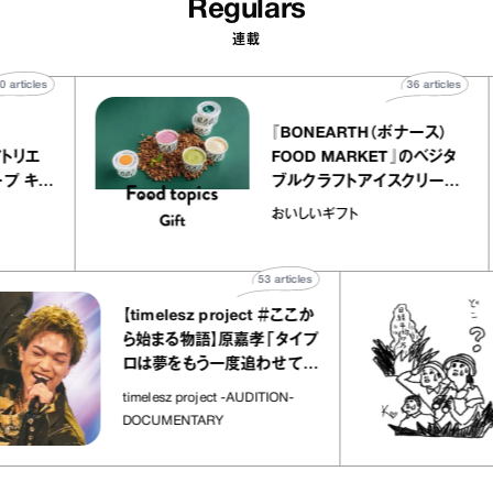
Regulars
連載
40
articles
36
artic
lier
『BONEARTH（ボナース）
リー アトリエ
FOOD MARKET』のベジ
ルクレープ キャ
ブルクラフトアイスクリー
ほか｜chico
｜真野知子の「おいしい
おいしいギフト
物”
ト」
53
articles
【timelesz project ＃ここか
ら始まる物語】原嘉孝「タイプ
ロは夢をもう一度追わせてく
れた場所」
timelesz project -AUDITION-
DOCUMENTARY