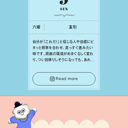
SUN
六曜
友引
⾃分が「これだ！」と信じる⼈や⽬標にピ
タッと照準を合わせ、真っすぐ進みたい
時です。周囲の環境がめまぐるしく変わ
り、つい⽬移りしそうになっても、あれこ
れ迷う必要はありません。余計なノイズ
をそっと⼿放し、⽬の前のことに集中しま
しょう。そのブレない決意が、あなたにと
Read more
って有意義で安定した成果を引き寄せま
す。