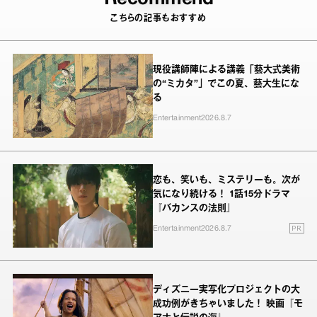
こちらの記事もおすすめ
現役講師陣による講義「藝大式美術
の“ミカタ”」でこの夏、藝大生にな
る
Entertainment
2026.8.7
恋も、笑いも、ミステリーも。次が
気になり続ける！ 1話15分ドラマ
『バカンスの法則』
PR
Entertainment
2026.8.7
ディズニー実写化プロジェクトの大
成功例がきちゃいました！ 映画『モ