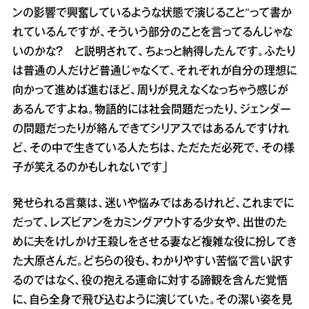
ンの影響で興奮しているような状態で演じること”って書か
れているんですが、そういう部分のことを言ってるんじゃな
いのかな？ と説明されて、ちょっと納得したんです。ふたり
は普通の人だけど普通じゃなくて、それぞれが自分の理想に
向かって進めば進むほど、周りが見えなくなっちゃう感じが
あるんですよね。物語的には社会問題だったり、ジェンダー
の問題だったりが絡んできてシリアスではあるんですけれ
ど、その中で生きている人たちは、ただただ必死で、その様
子が笑えるのかもしれないです」
発せられる言葉は、迷いや悩みではあるけれど、これまでに
だって、レズビアンをカミングアウトする少女や、出世のた
めに夫をけしかけ王殺しをさせる妻など複雑な役に扮してき
た大原さんだ。どちらの役も、わかりやすい苦悩で言い訳す
るのではなく、役の抱える運命に対する諦観を含んだ覚悟
に、自ら全身で飛び込むように演じていた。その潔い姿を見