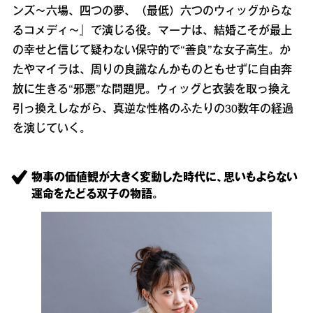
ンズ～六場、四つの夢、（最低）六つのウィッグからな
るコメディ～』で演じる役。マーナは、結婚こそが最上
の幸せと信じて疑わない保守的で“善良”な女子高生。か
たやマイラは、周りの良識なんかものともせずに自由奔
放に生きる“邪悪”な問題児。ウィッグと衣装を取っ換え
引っ換えしながら、真逆な性格のふたりの30数年の経過
を演じていく。
物事の価値観が大きく変動した時代に、思いもよらない
運命をたどる双子の物語。