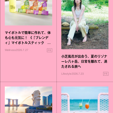
マイボトルで簡単に作れて、体
も心も元気に！ 《「ブレンデ
ィ」マイボトルスティック い
いこと毎日》シリーズが誕生
PR
Wellness
2026.7.27
小芝風花が出合う、夏のリゾナ
ーレ八ヶ岳。日常を離れて、満
たされる旅へ
PR
Lifestyle
2026.7.23