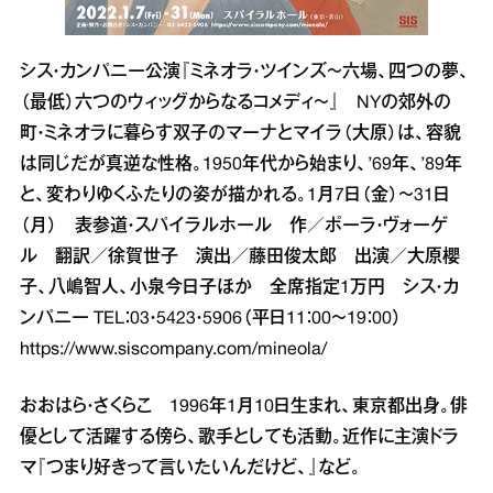
シス・カンパニー公演『ミネオラ・ツインズ～六場、四つの夢、
（最低）六つのウィッグからなるコメディ～』 NYの郊外の
町・ミネオラに暮らす双子のマーナとマイラ（大原）は、容貌
は同じだが真逆な性格。1950年代から始まり、’69年、’89年
と、変わりゆくふたりの姿が描かれる。1月7日（金）～31日
（月） 表参道・スパイラルホール 作／ポーラ・ヴォーゲ
ル 翻訳／徐賀世子 演出／藤田俊太郎 出演／大原櫻
子、八嶋智人、小泉今日子ほか 全席指定1万円 シス・カ
ンパニー TEL：03・5423・5906（平日11：00～19：00）
https://www.siscompany.com/mineola/
おおはら・さくらこ 1996年1月10日生まれ、東京都出身。俳
優として活躍する傍ら、歌手としても活動。近作に主演ドラ
マ『つまり好きって言いたいんだけど、』など。