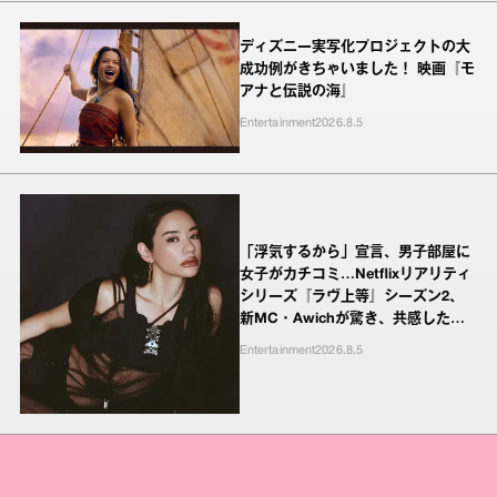
ディズニー実写化プロジェクトの大
成功例がきちゃいました！ 映画『モ
アナと伝説の海』
Entertainment
2026.8.5
「浮気するから」宣言、男子部屋に
女子がカチコミ…Netflixリアリティ
シリーズ『ラヴ上等』シーズン2、
新MC・Awichが驚き、共感したヤ
ンキーたちの本気の恋模様
Entertainment
2026.8.5