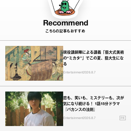
Recommend
こちらの記事もおすすめ
現役講師陣による講義「藝大式美術
の“ミカタ”」でこの夏、藝大生にな
る
Entertainment
2026.8.7
恋も、笑いも、ミステリーも。次が
気になり続ける！ 1話15分ドラマ
『バカンスの法則』
PR
Entertainment
2026.8.7