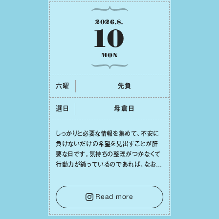
2026
.
8
.
10
MON
六曜
先負
選日
⺟倉⽇
しっかりと必要な情報を集めて、不安に
負けないだけの希望を⾒出すことが肝
要な⽇です。気持ちの整理がつかなくて
⾏動⼒が鈍っているのであれば、なおさ
ら判断材料を揃えることが積極的な⼀歩
を踏み出すのに役⽴つはず。また、広い
意味での「癒し」や「治療」が必要な⽇で
Read more
もあり、特に⼈間関係の改善は課題の⼀
つです。