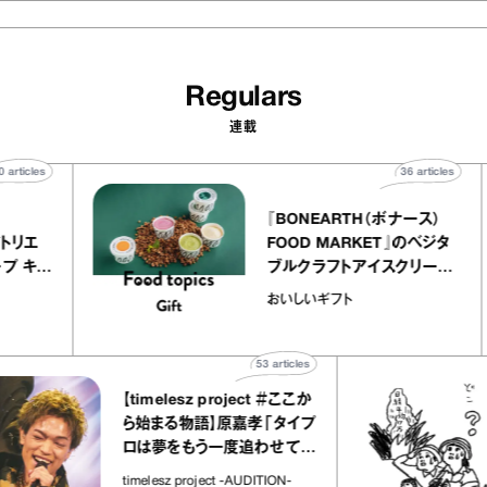
Regulars
連載
40
articles
36
articl
lier
『BONEARTH（ボナース）
リー アトリエ
FOOD MARKET』のベジ
クレープ キャ
ブルクラフトアイスクリー
ほか｜chico
｜真野知子の「おいしいギ
おいしいギフト
物”
ト」
53
articles
【timelesz project ＃ここか
ら始まる物語】原嘉孝「タイプ
ロは夢をもう一度追わせてく
れた場所」
timelesz project -AUDITION-