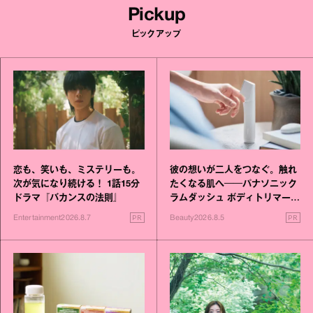
Pickup
ピックアップ
恋も、笑いも、ミステリーも。
彼の想いが二人をつなぐ。触れ
次が気になり続ける！ 1話15分
たくなる肌へ──パナソニック
ドラマ『バカンスの法則』
ラムダッシュ ボディトリマーが
進化！
PR
PR
Entertainment
2026.8.7
Beauty
2026.8.5