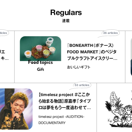
Regulars
連載
40
articles
36
articles
er
『BONEARTH（ボナース）
ー アトリエ
FOOD MARKET』のベジタ
レープ キャ
ブルクラフトアイスクリーム
｜chico
｜真野知子の「おいしいギフ
おいしいギフト
”
ト」
53
articles
【timelesz project ＃ここか
ら始まる物語】原嘉孝「タイプ
ロは夢をもう一度追わせてく
れた場所」
timelesz project -AUDITION-
DOCUMENTARY