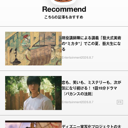
Recommend
こちらの記事もおすすめ
現役講師陣による講義「藝大式美術
の“ミカタ”」でこの夏、藝大生にな
る
Entertainment
2026.8.7
恋も、笑いも、ミステリーも。次が
気になり続ける！ 1話15分ドラマ
『バカンスの法則』
PR
Entertainment
2026.8.7
ディズニー実写化プロジェクトの大