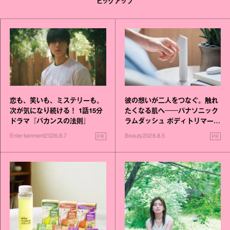
ピックアップ
恋も、笑いも、ミステリーも。
彼の想いが二人をつなぐ。触れ
次が気になり続ける！ 1話15分
たくなる肌へ──パナソニック
ドラマ『バカンスの法則』
ラムダッシュ ボディトリマーが
進化！
PR
PR
Entertainment
2026.8.7
Beauty
2026.8.5