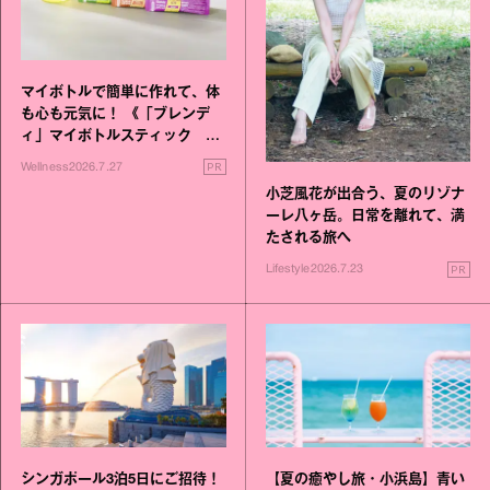
マイボトルで簡単に作れて、体
も心も元気に！ 《「ブレンデ
ィ」マイボトルスティック い
いこと毎日》シリーズが誕生
PR
Wellness
2026.7.27
小芝風花が出合う、夏のリゾナ
ーレ八ヶ岳。日常を離れて、満
たされる旅へ
PR
Lifestyle
2026.7.23
シンガポール3泊5日にご招待！
【夏の癒やし旅・小浜島】青い