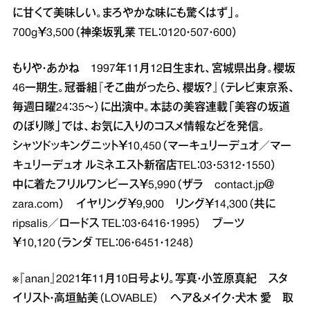
に甘くて美味しい。まろやかな味にも驚くはず」。
700g￥3,500（神楽坂乳業 TEL：0120・507・600）
もりや・あかね 1997年11月12日生まれ、宮城県出身。櫻坂
46一期生。冠番組『そこ曲がったら、櫻坂？』（テレビ東京系、
毎週日曜24：35～）に出演中。本誌の美容連載「美容の坂道
のぼり隊」では、お気に入りのコスメ情報などを発信。
シャツドッキングニット￥10,450（マーキュリーデュオ／マー
キュリーデュオ ルミネエスト新宿店TEL：03・5312・1550）
中に着たフリルワンピース￥5,990（ザラ contact.jp＠
zara.com） イヤリング￥9,900 リング￥14,300（共に
ripsalis／ロードス TEL：03・6416・1995） ブーツ
￥10,120（ランダ TEL：06・6451・1248）
※『anan』2021年11月10日号より。写真・小笠原真紀 スタ
イリスト・高垣鮎美（LOVABLE） ヘア＆メイク・犬木 愛 取