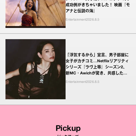
成功例がきちゃいました！ 映画『モ
アナと伝説の海』
Entertainment
2026.8.5
「浮気するから」宣言、男子部屋に
女子がカチコミ…Netflixリアリティ
シリーズ『ラヴ上等』シーズン2、
新MC・Awichが驚き、共感したヤ
ンキーたちの本気の恋模様
Entertainment
2026.8.5
Pickup