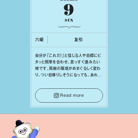
9
SUN
六曜
友引
⾃分が「これだ！」と信じる⼈や⽬標にピ
タッと照準を合わせ、真っすぐ進みたい
時です。周囲の環境がめまぐるしく変わ
り、つい⽬移りしそうになっても、あれこ
れ迷う必要はありません。余計なノイズ
をそっと⼿放し、⽬の前のことに集中しま
しょう。そのブレない決意が、あなたにと
Read more
って有意義で安定した成果を引き寄せま
す。