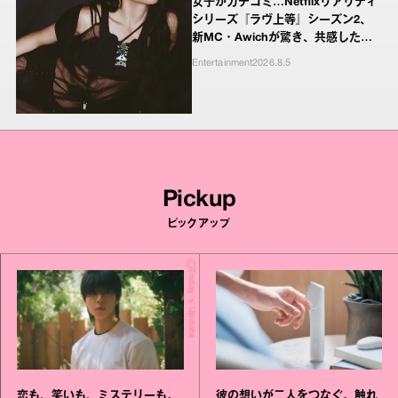
女子がカチコミ…Netflixリアリティ
シリーズ『ラヴ上等』シーズン2、
新MC・Awichが驚き、共感したヤ
ンキーたちの本気の恋模様
Entertainment
2026.8.5
Pickup
ピックアップ
Today's Update
恋も、笑いも、ミステリーも。
彼の想いが二人をつなぐ。触れ