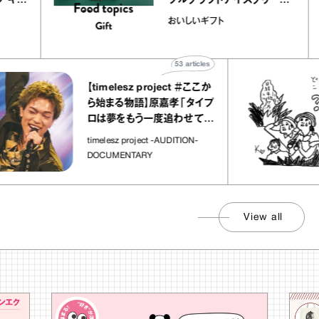
クレープ キャ
ブルクラフトアイスクリーム
か｜chico
｜真野知子の「おいしいギフ
おいしいギフト
”
ト」
53
articles
【timelesz project ＃ここか
ら始まる物語】原嘉孝「タイプ
ロは夢をもう一度追わせてく
れた場所」
timelesz project -AUDITION-
DOCUMENTARY
View all