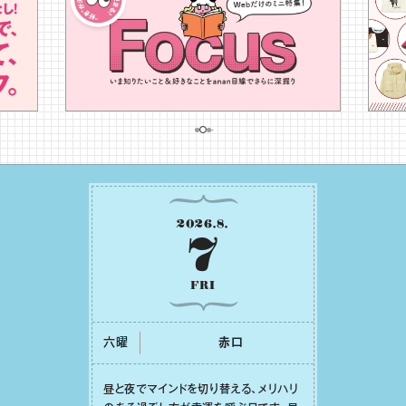
2026
.
8
.
7
FRI
六曜
⾚⼝
昼と夜でマインドを切り替える、メリハリ