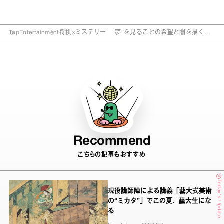
Top
Entertainment
将棋×ミステリー “夢”を見ることの希望と闇を描く、
小説『神の悪手』
Recommend
こちらの記事もおすすめ
Today's Update
現役講師陣による講義「藝大式美術
の“ミカタ”」でこの夏、藝大生にな
る