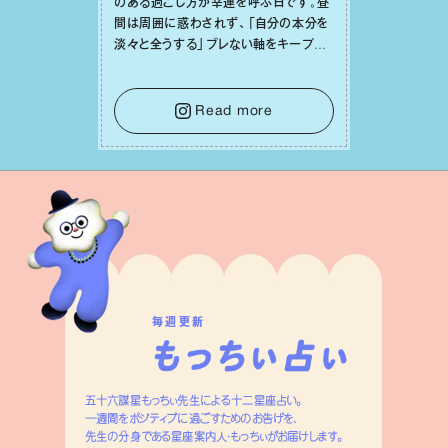
のある過ごし⽅が幸運を呼ぶ⽇です。昼
間は周囲に惑わされず、「⾃分の本分を
淡々と全うする」ブレない軸をキープし
て。そして夜は、疲れや寂しさから⽢い
⾔葉に流されないよう、⼼にしっかりブ
レーキをかけること。この意識の切り替
Read more
えが、あなたに確かな安⼼感をもたらす
はずです。
毎週更新
五十六謀星もっちぃ先生による十二星座占い。
一週間をポジティブに過ごすためのお告げを、
先生の分身である星座案内人・もっちぃがお届けします。