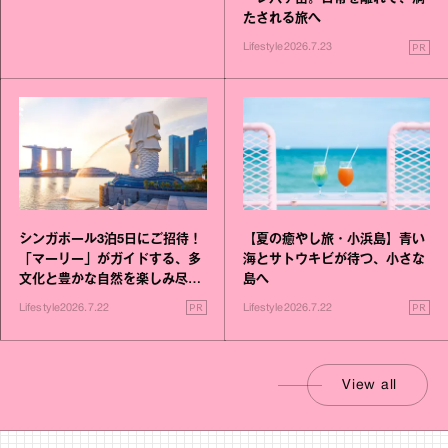
たされる旅へ
PR
Lifestyle
2026.7.23
シンガポール3泊5日にご招待！
【夏の癒やし旅・小浜島】青い
「マーリー」がガイドする、多
海とサトウキビが待つ、小さな
文化と豊かな自然を楽しみ尽く
島へ
す旅
PR
PR
Lifestyle
2026.7.22
Lifestyle
2026.7.22
View all