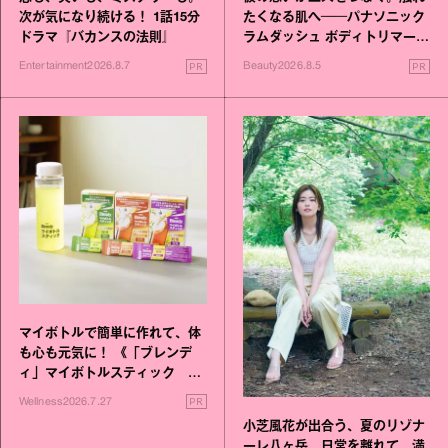
次が気になり続ける！ 1話15分
たくなる肌へ──パナソニック
ドラマ『バカンスの法則』
ラムダッシュ ボディトリマーが
進化！
PR
PR
Entertainment
2026.8.7
Beauty
2026.8.5
マイボトルで簡単に作れて、体
も心も元気に！ 《「ブレンデ
ィ」マイボトルスティック い
いこと毎日》シリーズが誕生
PR
Wellness
2026.7.27
小芝風花が出合う、夏のリゾナ
ーレ八ヶ岳。日常を離れて、満