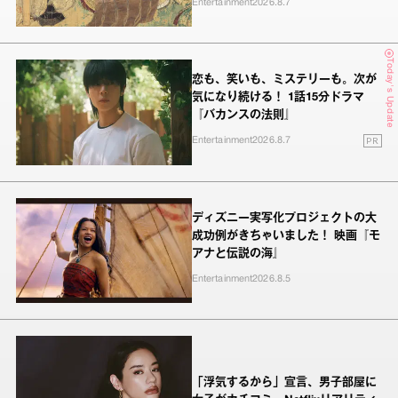
Entertainment
2026.8.7
Today's Update
恋も、笑いも、ミステリーも。次が
気になり続ける！ 1話15分ドラマ
『バカンスの法則』
PR
Entertainment
2026.8.7
ディズニー実写化プロジェクトの大
成功例がきちゃいました！ 映画『モ
アナと伝説の海』
Entertainment
2026.8.5
「浮気するから」宣言、男子部屋に