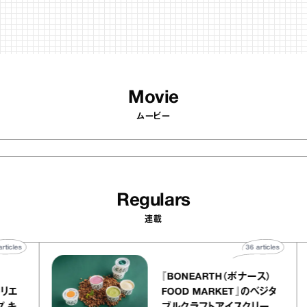
Movie
ムービー
Regulars
連載
40
articles
36
articles
ier
『BONEARTH（ボナース）
ー アトリエ
FOOD MARKET』のベジタ