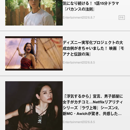
気になり続ける！ 1話15分ドラマ
『バカンスの法則』
PR
Entertainment
2026.8.7
ディズニー実写化プロジェクトの大
成功例がきちゃいました！ 映画『モ
アナと伝説の海』
Entertainment
2026.8.5
「浮気するから」宣言、男子部屋に
女子がカチコミ…Netflixリアリティ
シリーズ『ラヴ上等』シーズン2、
新MC・Awichが驚き、共感したヤ
ンキーたちの本気の恋模様
Entertainment
2026.8.5