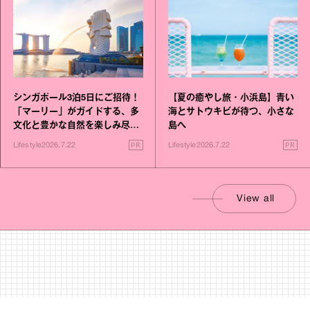
シンガポール3泊5日にご招待！
【夏の癒やし旅・小浜島】青い
「マーリー」がガイドする、多
海とサトウキビが待つ、小さな
文化と豊かな自然を楽しみ尽く
島へ
す旅
PR
PR
Lifestyle
2026.7.22
Lifestyle
2026.7.22
View all