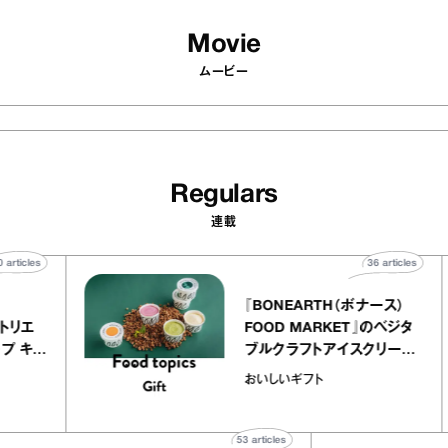
Movie
ムービー
Regulars
連載
40
articles
36
article
lier
『BONEARTH（ボナース）
リー アトリエ
FOOD MARKET』のベジタ
クレープ キャ
ブルクラフトアイスクリー
か｜chico
｜真野知子の「おいしいギ
おいしいギフト
物”
ト」
53
articles