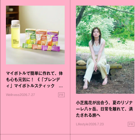
マイボトルで簡単に作れて、体
も心も元気に！ 《「ブレンデ
ィ」マイボトルスティック い
いこと毎日》シリーズが誕生
PR
Wellness
2026.7.27
小芝風花が出合う、夏のリゾナ
ーレ八ヶ岳。日常を離れて、満
たされる旅へ
PR
Lifestyle
2026.7.23