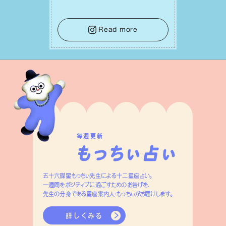
ら判断材料を揃えることが積極的な⼀歩
を踏み出すのに役⽴つはず。また、広い
意味での「癒し」や「治療」が必要な⽇で
Read more
もあり、特に⼈間関係の改善は課題の⼀
つです。
毎週更新
五十六謀星もっちぃ先生による十二星座占い。
一週間をポジティブに過ごすためのお告げを、
先生の分身である星座案内人・もっちぃがお届けします。
詳しくみる