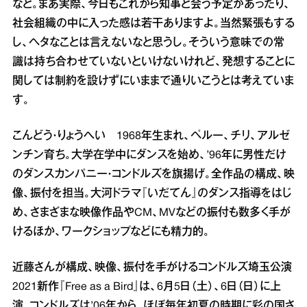
なと。まあ実際、今日もこれから知事と会う予定があったり、
社会組織の中に入った感は若干ありますよ。当然緊張もする
し、ヘタなことは言えないなと思うし。そういう意味での常
識は持ち合わせていないといけないけれど、発想することに
関しては制約を設けずにいままで通りいこうとは考えていま
す。
こんどう・りょうへい 1968年生まれ、ペルー、チリ、アルゼ
ンチン育ち。大学在学中にダンスを始め、’96年に男性だけ
のダンスカンパニー・コンドルズを旗揚げ。全作品の構成、映
像、振付を担当。大河ドラマ『いだてん』のダンス指導をはじ
め、さまざまな映像作品やCM、MVなどの振付も数多く手が
けるほか、ワークショップなどにも精力的。
近藤さんが構成、映像、振付を手がけるコンドルズ埼玉公演
2021新作『Free as a Bird』は、6月5日（土）、6日（日）に上
演。コンドルズは’06年から、ほぼ毎年初夏の時期に彩の国さ