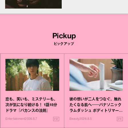
Pickup
ピックアップ
恋も、笑いも、ミステリーも。
彼の想いが二人をつなぐ。触れ
次が気になり続ける！ 1話15分
たくなる肌へ──パナソニック
ドラマ『バカンスの法則』
ラムダッシュ ボディトリマーが
進化！
PR
PR
Entertainment
2026.8.7
Beauty
2026.8.5