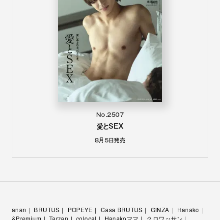
No.2507
愛とSEX
8月5日
発売
anan
BRUTUS
POPEYE
Casa BRUTUS
GINZA
Hanako
&Premium
Tarzan
colocal
Hanakoママ
クロワッサン