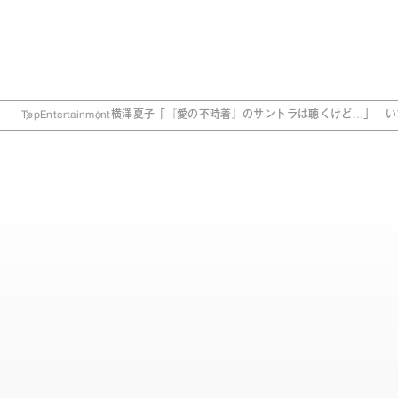
Top
Entertainment
横澤夏子「『愛の不時着』のサントラは聴くけど…」 い