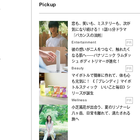
Pickup
ラ
恋も、笑いも、ミステリーも。次が
気になり続ける！ 1話15分ドラマ
『バカンスの法則』
Entertainment
PR
彼の想いが二人をつなぐ。触れたく
なる肌へ──パナソニック ラムダッ
て
シュ ボディトリマーが進化！
Beauty
PR
マイボトルで簡単に作れて、体も心
も元気に！ 《「ブレンディ」マイボ
トルスティック いいこと毎日》シ
リーズが誕生
Wellness
PR
小芝風花が出合う、夏のリゾナーレ
八ヶ岳。日常を離れて、満たされる
旅へ