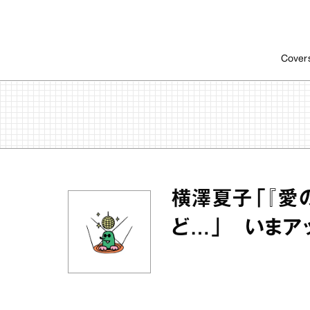
Cover
横澤夏子「『愛
ど…」 いまア