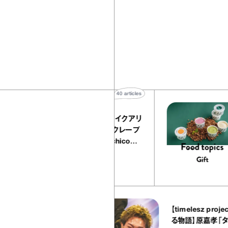
40
articles
『EQUALLY atelier NOLE（イクアリ
ー アトリエ ノーレ）』のミルクレープ
キャラメルバニーユほか｜chico
の“お菓子な宝物”
お菓子な宝物
37
articles
【timelesz project ＃
ス ヤオヤ）』
る物語】原嘉孝「タイプロは
がらし｜宇賀