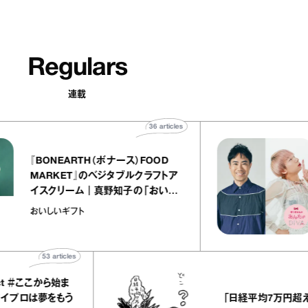
Regulars
連載
36
articles
『BONEARTH（ボナース）FOOD
MARKET』のベジタブルクラフトア
イスクリーム｜真野知子の「おいし
いギフト」
おいしいギフト
53
articles
4
ここから始ま
「日経平均7万円超え」を堀
夢をもう