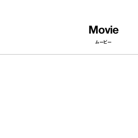
Movie
ムービー
502
articles
印象がパッと変わる！ 顔まわりを華
やかにするアクセサリーを集めまし
た
Antenna / Fashion
『YEBISU YAOYA（エビ
の河内鴨のタタキ あけ