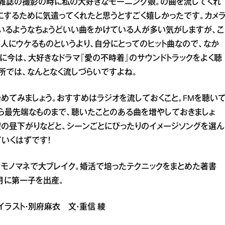
、雑誌の撮影の時に私の大好きなモーニング娘。の曲を流してくれ
にするために気遣ってくれたと思うとすごく嬉しかったです。カメ
いるようなちょうどいい曲をかけている人が多い気がしますが、こ
人にウケるものというより、自分にとってのヒット曲なので、なか
に今は、大好きなドラマ『愛の不時着』のサウンドトラックをよく聴
所では、なんとなく流しづらいですよね。
めてみましょう。おすすめはラジオを流しておくこと。FMを聴い
から最先端なものまで、聴いたことのある曲を増やしておきましょ
曜の昼下がりなどと、シーンごとにぴったりのイメージソングを選ん
いくはずです！
”のモノマネで大ブレイク。婚活で培ったテクニックをまとめた著書
月に第一子を出産。
 イラスト・別府麻衣 文・重信 綾