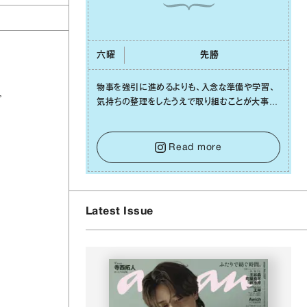
六曜
先勝
物事を強引に進めるよりも、⼊念な準備や学習、
プ
気持ちの整理をしたうえで取り組むことが⼤事な
⽇です。先の⾒えない不安に⼼が曇ってしまって
も焦らないで。意思を伝える⼯夫をしたり、あなた
⾃⾝や疲れていそうな⼈をいたわることに時間を
Read more
使いましょう。ここでしっかりとエネルギーを蓄
え、困難を乗り越える⼒に変えましょう。
Latest Issue