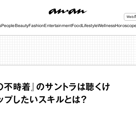
We
s
People
Beauty
Fashion
Entertainment
Food
Lifestyle
Wellness
Horoscop
の不時着』のサントラは聴くけ
ップしたいスキルとは？