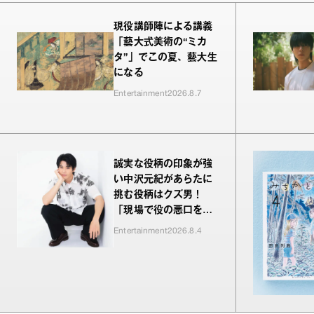
現役講師陣による講義
「藝大式美術の“ミカ
タ”」でこの夏、藝大生
になる
Entertainment
2026.8.7
誠実な役柄の印象が強
い中沢元紀があらたに
挑む役柄はクズ男！
「現場で役の悪口を言
われるのが新鮮でした
Entertainment
2026.8.4
（笑）」