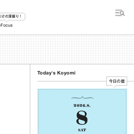
bだけの深掘り！
e
Focus
Today's Koyomi
今日の暦
2026
.
8
.
8
SAT