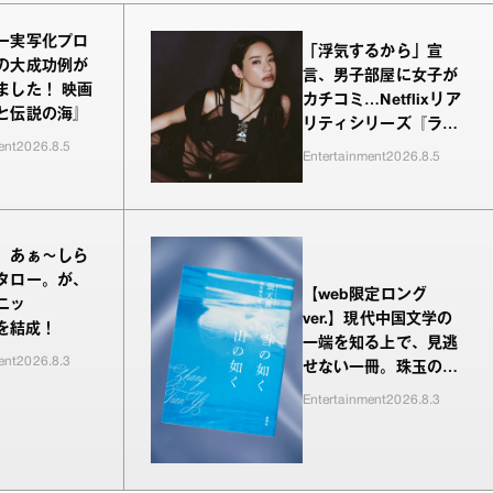
ー実写化プロ
「浮気するから」宣
の大成功例が
言、男子部屋に女子が
ました！ 映画
カチコミ…Netflixリア
と伝説の海』
リティシリーズ『ラヴ
ent
2026.8.5
上等』シーズン2、新
Entertainment
2026.8.5
MC・Awichが驚き、
共感したヤンキーたち
の本気の恋模様
、あぁ〜しら
タロー。が、
【web限定ロング
ニッ
ver.】現代中国文学の
”を結成！
一端を知る上で、見逃
ent
2026.8.3
せない一冊。珠玉の編
が並ぶ『雪の如く山の
Entertainment
2026.8.3
如く』