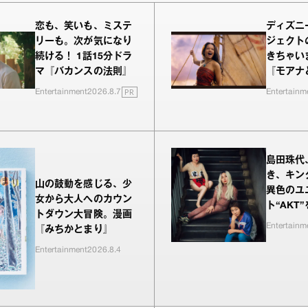
恋も、笑いも、ミステ
ディズニ
リーも。次が気になり
ジェクト
続ける！ 1話15分ドラ
きちゃい
マ『バカンスの法則』
『モアナ
PR
Entertainment
2026.8.7
Entertainm
島田珠代
き、キン
山の鼓動を感じる、少
異色のユ
女から大人へのカウン
ト“AKT
トダウン大冒険。漫画
Entertainm
『みちかとまり』
Entertainment
2026.8.4