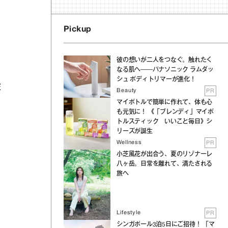
Pickup
彼の想いが二人をつなぐ。触れたく
なる肌へ──パナソニック ラムダッ
シュ ボディトリマーが進化！
監
Beauty
PR
マイボトルで簡単に作れて、体も心
も元気に！ 《「ブレンディ」マイボ
トルスティック いいこと毎日》シ
リーズが誕生
Wellness
PR
小芝風花が出合う、夏のリゾナーレ
八ヶ岳。日常を離れて、満たされる
旅へ
Lifestyle
PR
シンガポール3泊5日にご招待！ 「マ