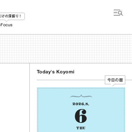
bだけの深掘り！
e
Focus
Today's Koyomi
今日の暦
2026
.
8
.
6
THU