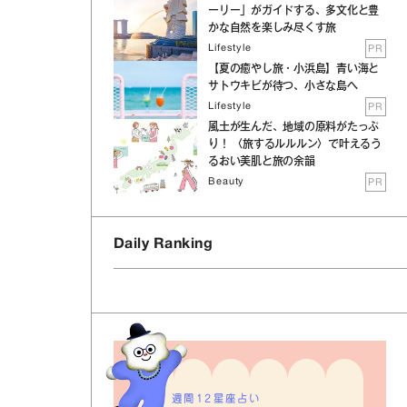
ーリー」がガイドする、多文化と豊
かな自然を楽しみ尽くす旅
Lifestyle
PR
【夏の癒やし旅・小浜島】青い海と
サトウキビが待つ、小さな島へ
Lifestyle
PR
風土が生んだ、地域の原料がたっぷ
り！ 〈旅するルルルン〉で叶えるう
るおい美肌と旅の余韻
Beauty
PR
Daily Ranking
週間12星座占い