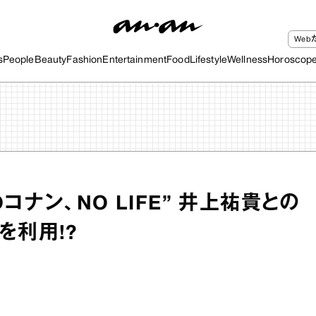
We
s
People
Beauty
Fashion
Entertainment
Food
Lifestyle
Wellness
Horoscop
コナン、NO LIFE” 井上祐貴との
を利用!?