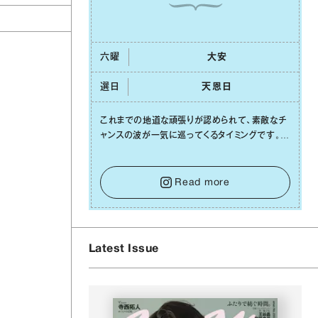
六曜
⼤安
選日
天恩⽇
これまでの地道な頑張りが認められて、素敵なチ
ャンスの波が⼀気に巡ってくるタイミングです。周
囲からの温かいサポートや嬉しいお誘いは、遠慮
せずに笑顔で受け取りましょう。みんなと⼀緒に
幸せになっていくイメージを持って⼀歩を踏み出
Read more
して。⼀⼈⼀⼈の良いところが混ざり合い、ハッピ
ーな未来が形作られていきます。
Latest Issue