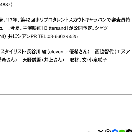
4887）
身。’17年、第42回ホリプロタレントスカウトキャラバンで審査員特
。今夏、主演映画『Bittersand』が公開予定。シャツ
I） 共にシアンPR TEL：03・6662・5525
 スタイリスト・長谷川 綾（eleven.／優希さん） 西脇智代（エヌア
／優希さん） 天野誠吾（井上さん） 取材、文・小泉咲子