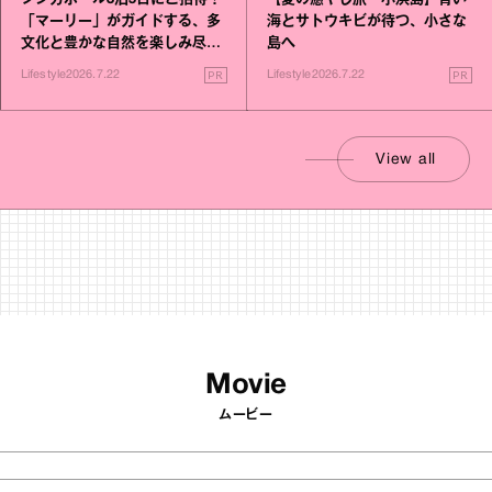
シンガポール3泊5日にご招待！
【夏の癒やし旅・小浜島】青い
「マーリー」がガイドする、多
海とサトウキビが待つ、小さな
文化と豊かな自然を楽しみ尽く
島へ
す旅
PR
PR
Lifestyle
2026.7.22
Lifestyle
2026.7.22
View all
Movie
ムービー