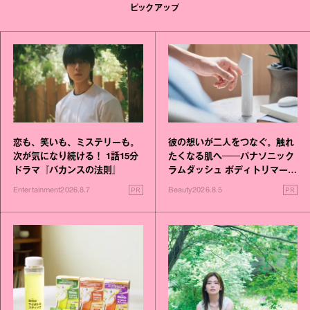
ピックアップ
恋も、笑いも、ミステリーも。
彼の想いが二人をつなぐ。触れ
次が気になり続ける！ 1話15分
たくなる肌へ──パナソニック
ドラマ『バカンスの法則』
ラムダッシュ ボディトリマーが
進化！
PR
PR
Entertainment
2026.8.7
Beauty
2026.8.5