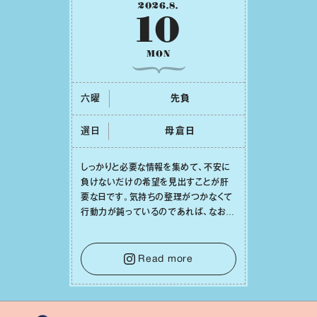
2026
.
8
.
10
MON
六曜
先負
選日
⺟倉⽇
しっかりと必要な情報を集めて、不安に
負けないだけの希望を⾒出すことが肝
要な⽇です。気持ちの整理がつかなくて
⾏動⼒が鈍っているのであれば、なおさ
ら判断材料を揃えることが積極的な⼀歩
を踏み出すのに役⽴つはず。また、広い
意味での「癒し」や「治療」が必要な⽇で
Read more
もあり、特に⼈間関係の改善は課題の⼀
つです。