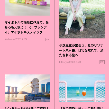
マイボトルで簡単に作れて、体
も心も元気に！ 《「ブレンデ
ィ」マイボトルスティック い
いこと毎日》シリーズが誕生
PR
Wellness
2026.7.27
小芝風花が出合う、夏のリゾナ
ーレ八ヶ岳。日常を離れて、満
たされる旅へ
PR
Lifestyle
2026.7.23