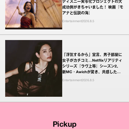
ディズニー実写化プロジェクトの大
成功例がきちゃいました！ 映画『モ
アナと伝説の海』
Entertainment
2026.8.5
「浮気するから」宣言、男子部屋に
女子がカチコミ…Netflixリアリティ
シリーズ『ラヴ上等』シーズン2、
新MC・Awichが驚き、共感したヤ
ンキーたちの本気の恋模様
Entertainment
2026.8.5
Pickup