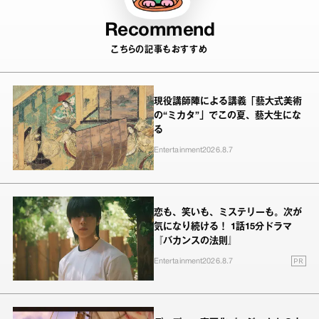
Recommend
こちらの記事もおすすめ
現役講師陣による講義「藝大式美術
の“ミカタ”」でこの夏、藝大生にな
る
Entertainment
2026.8.7
恋も、笑いも、ミステリーも。次が
気になり続ける！ 1話15分ドラマ
『バカンスの法則』
PR
Entertainment
2026.8.7