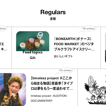
Regulars
連載
40
articles
36
articles
r
『BONEARTH（ボナース）
 アトリエ
FOOD MARKET』のベジタ
レープ キャ
ブルクラフトアイスクリーム
｜chico
｜真野知子の「おいしいギフ
おいしいギフト
ト」
53
articles
【timelesz project ＃ここか
ら始まる物語】原嘉孝「タイプ
ロは夢をもう一度追わせてく
れた場所」
timelesz project -AUDITION-
DOCUMENTARY