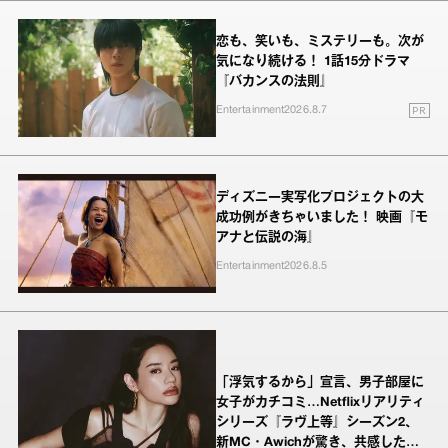
恋も、笑いも、ミステリーも。次が
気になり続ける！ 1話15分ドラマ
『バカンスの法則』
PR
Entertainment
2026.8.7
ディズニー実写化プロジェクトの大
成功例がきちゃいました！ 映画『モ
アナと伝説の海』
Entertainment
2026.8.5
「浮気するから」宣言、男子部屋に
女子がカチコミ…Netflixリアリティ
シリーズ『ラヴ上等』シーズン2、
新MC・Awichが驚き、共感したヤ