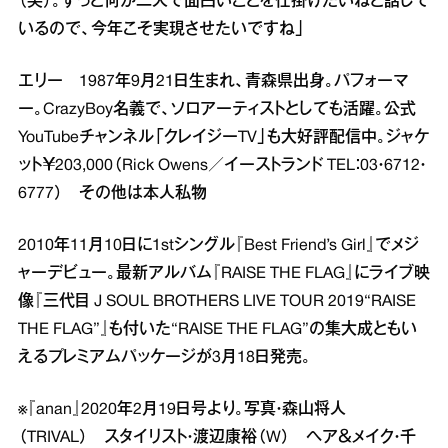
（笑）。ずっと何か二人で面白いことを仕掛けたいねと話して
いるので、今年こそ実現させたいですね」
エリー 1987年9月21日生まれ、青森県出身。パフォーマ
ー。CrazyBoy名義で、ソロアーティストとしても活躍。公式
YouTubeチャンネル「クレイジーTV」も大好評配信中。ジャケ
ット￥203,000（Rick Owens／イーストランド TEL：03・6712・
6777） その他は本人私物
2010年11月10日に1stシングル『Best Friend’s Girl』でメジ
ャーデビュー。最新アルバム『RAISE THE FLAG』にライブ映
像『三代目 J SOUL BROTHERS LIVE TOUR 2019“RAISE
THE FLAG”』も付いた“RAISE THE FLAG”の集大成ともい
えるプレミアムパッケージが3月18日発売。
※『anan』2020年2月19日号より。写真・森山将人
（TRIVAL） スタイリスト・渡辺康裕（W） ヘア＆メイク・千