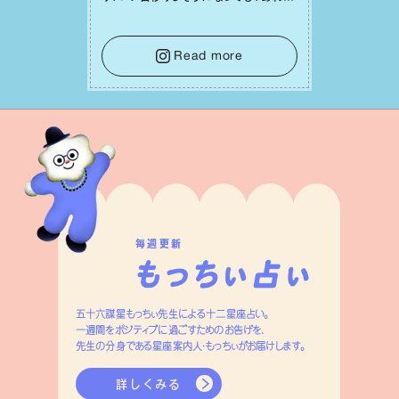
れ迷う必要はありません。余計なノイズ
をそっと⼿放し、⽬の前のことに集中しま
しょう。そのブレない決意が、あなたにと
Read more
って有意義で安定した成果を引き寄せま
す。
毎週更新
五十六謀星もっちぃ先生による十二星座占い。
一週間をポジティブに過ごすためのお告げを、
先生の分身である星座案内人・もっちぃがお届けします。
詳しくみる