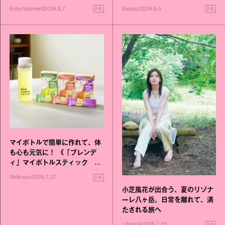
進化！
PR
PR
Entertainment
2026.8.7
Beauty
2026.8.5
マイボトルで簡単に作れて、体
も心も元気に！ 《「ブレンデ
ィ」マイボトルスティック い
いこと毎日》シリーズが誕生
PR
Wellness
2026.7.27
小芝風花が出合う、夏のリゾナ
ーレ八ヶ岳。日常を離れて、満
たされる旅へ
PR
Lifestyle
2026.7.23