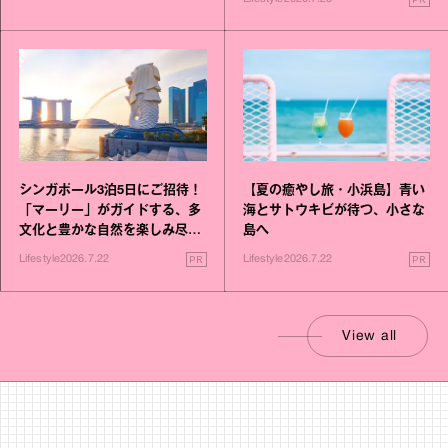
シンガポール3泊5日にご招待！
【夏の癒やし旅・小浜島】青い
「マーリー」がガイドする、多
海とサトウキビが待つ、小さな
文化と豊かな自然を楽しみ尽く
島へ
す旅
PR
PR
Lifestyle
2026.7.22
Lifestyle
2026.7.22
View all