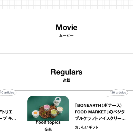
Movie
ムービー
Regulars
連載
40
articles
36
artic
elier
『BONEARTH（ボナース
アリー アトリエ
FOOD MARKET』のベジ
ルクレープ キャ
ブルクラフトアイスクリー
ほか｜chico
｜真野知子の「おいしい
おいしいギフト
物”
ト」