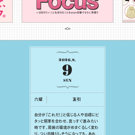
2026
.
8
.
9
SUN
六曜
友引
⾃分が「これだ！」と信じる⼈や⽬標にピ
タッと照準を合わせ、真っすぐ進みたい
時です。周囲の環境がめまぐるしく変わ
り、つい⽬移りしそうになっても、あれこ