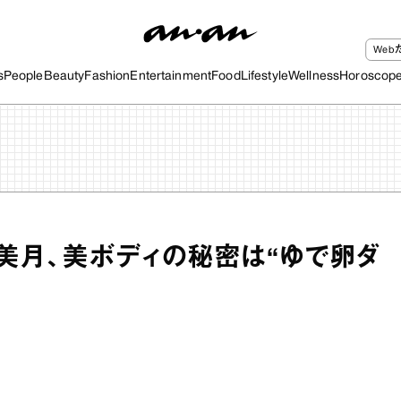
We
s
People
Beauty
Fashion
Entertainment
Food
Lifestyle
Wellness
Horoscop
下美月、美ボディの秘密は“ゆで卵ダ