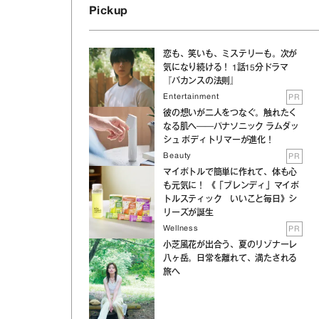
Pickup
恋も、笑いも、ミステリーも。次が
気になり続ける！ 1話15分ドラマ
『バカンスの法則』
Entertainment
PR
彼の想いが二人をつなぐ。触れたく
なる肌へ──パナソニック ラムダッ
シュ ボディトリマーが進化！
Beauty
PR
マイボトルで簡単に作れて、体も心
も元気に！ 《「ブレンディ」マイボ
トルスティック いいこと毎日》シ
リーズが誕生
Wellness
PR
小芝風花が出合う、夏のリゾナーレ
八ヶ岳。日常を離れて、満たされる
旅へ