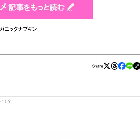
ガニックナプキン
Share
ト”！？