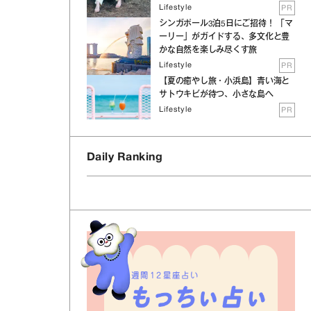
Lifestyle
PR
シンガポール3泊5日にご招待！ 「マ
ーリー」がガイドする、多文化と豊
かな自然を楽しみ尽くす旅
Lifestyle
PR
【夏の癒やし旅・小浜島】青い海と
サトウキビが待つ、小さな島へ
Lifestyle
PR
Daily Ranking
週間12星座占い