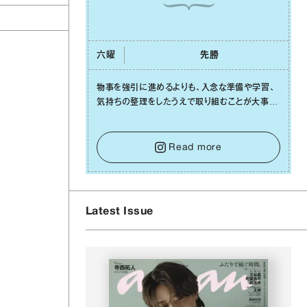
六曜
先勝
物事を強引に進めるよりも、⼊念な準備や学習、
気持ちの整理をしたうえで取り組むことが⼤事な
⽇です。先の⾒えない不安に⼼が曇ってしまって
も焦らないで。意思を伝える⼯夫をしたり、あなた
⾃⾝や疲れていそうな⼈をいたわることに時間を
Read more
使いましょう。ここでしっかりとエネルギーを蓄
え、困難を乗り越える⼒に変えましょう。
Latest Issue