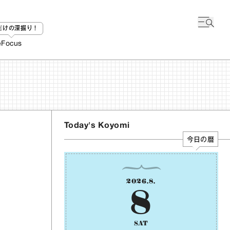
bだけの深掘り！
e
Focus
Today's Koyomi
今日の暦
2026
.
8
.
8
SAT