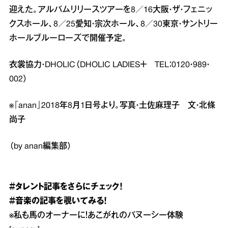
迎えた。アルバムリリースツアーを8／16大阪・ザ・フェニッ
クスホール、8／25愛知・宗次ホール、8／30東京・サントリー
ホールブルーローズで開催予定。
衣裳協力・DHOLIC（DHOLIC LADIES＋ TEL：0120・989・
002）
※『anan』2018年8月1日号より。写真・土佐麻理子 文・北條
尚子
（by anan編集部）
＃タレント
記事をさらにチェック！
＃音楽
の記事を覗いてみる！
※
私も馬のオーナーに！あこがれのバヌーシー体験