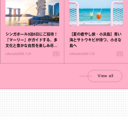
シンガポール3泊5日にご招待！
【夏の癒やし旅・小浜島】青い
「マーリー」がガイドする、多
海とサトウキビが待つ、小さな
文化と豊かな自然を楽しみ尽く
島へ
す旅
PR
PR
Lifestyle
2026.7.22
Lifestyle
2026.7.22
View all