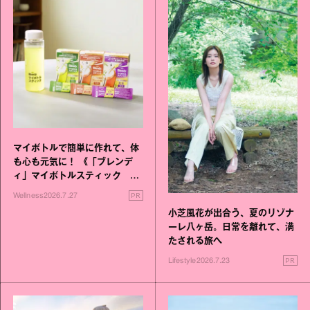
マイボトルで簡単に作れて、体
も心も元気に！ 《「ブレンデ
ィ」マイボトルスティック い
いこと毎日》シリーズが誕生
PR
Wellness
2026.7.27
小芝風花が出合う、夏のリゾナ
ーレ八ヶ岳。日常を離れて、満
たされる旅へ
PR
Lifestyle
2026.7.23