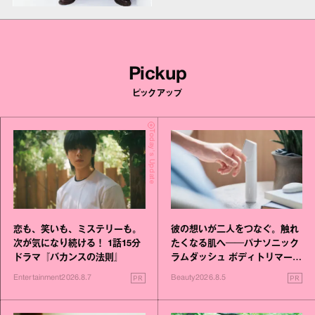
Pickup
ピックアップ
Today's Update
恋も、笑いも、ミステリーも。
彼の想いが二人をつなぐ。触れ
次が気になり続ける！ 1話15分
たくなる肌へ──パナソニック
ドラマ『バカンスの法則』
ラムダッシュ ボディトリマーが
進化！
PR
PR
Entertainment
2026.8.7
Beauty
2026.8.5