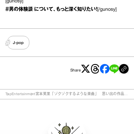
[gunosy]
＃男の体験談
について、もっと深く知りたい！
[/gunosy]
J-pop
Share
Top
Entertainment
宮本笑里「ゾクゾクするような楽曲」 思い出の作品を
語る