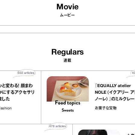
Movie
ムービー
Regulars
連載
502
articles
象がパッと変わる！ 顔まわ
『EQUALLY ate
を華やかにするアクセサリ
NOLE（イクア
を集めました
ノーレ）』のミル
ラメルバニーユほ
enna / Fashion
お菓子な宝物
の“お菓子な宝
478
articles