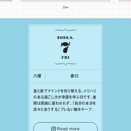
2026
.
8
.
7
FRI
六曜
⾚⼝
昼と夜でマインドを切り替える、メリハリ
のある過ごし⽅が幸運を呼ぶ⽇です。昼
間は周囲に惑わされず、「⾃分の本分を
淡々と全うする」ブレない軸をキープし
て。そして夜は、疲れや寂しさから⽢い
⾔葉に流されないよう、⼼にしっかりブ
レーキをかけること。この意識の切り替
Read more