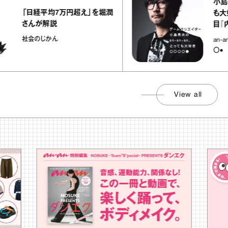
小島秀夫のa
「日経平均7万円超え」を堀潤
も大好き○
さんが解説
目『内視鏡
社会のじかん
an-an-a
〇●
View all