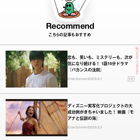
Recommend
こちらの記事もおすすめ
Today's Update
恋も、笑いも、ミステリーも。次が
気になり続ける！ 1話15分ドラマ
『バカンスの法則』
PR
Entertainment
2026.8.7
ディズニー実写化プロジェクトの大
成功例がきちゃいました！ 映画『モ
アナと伝説の海』
Entertainment
2026.8.5