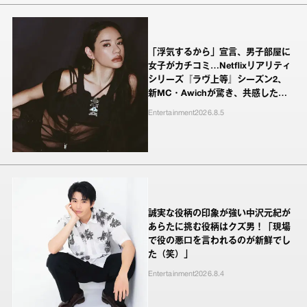
「浮気するから」宣言、男子部屋に
女子がカチコミ…Netflixリアリティ
シリーズ『ラヴ上等』シーズン2、
新MC・Awichが驚き、共感したヤ
ンキーたちの本気の恋模様
Entertainment
2026.8.5
誠実な役柄の印象が強い中沢元紀が
あらたに挑む役柄はクズ男！「現場
で役の悪口を言われるのが新鮮でし
た（笑）」
Entertainment
2026.8.4