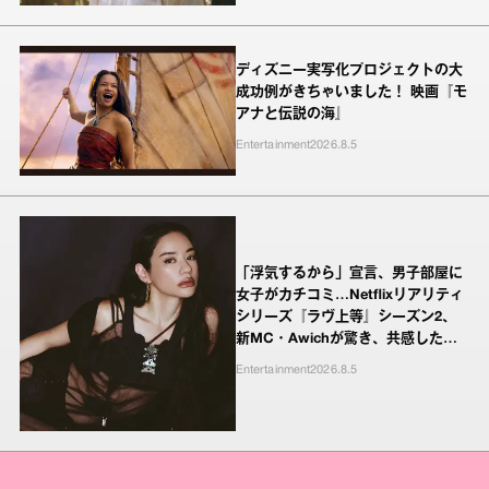
ディズニー実写化プロジェクトの大
成功例がきちゃいました！ 映画『モ
アナと伝説の海』
Entertainment
2026.8.5
「浮気するから」宣言、男子部屋に
女子がカチコミ…Netflixリアリティ
シリーズ『ラヴ上等』シーズン2、
新MC・Awichが驚き、共感したヤ
ンキーたちの本気の恋模様
Entertainment
2026.8.5