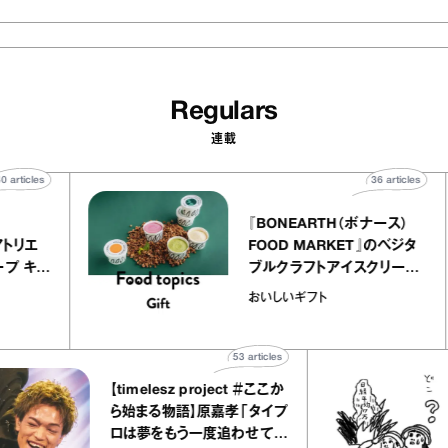
Regulars
連載
40
articles
36
articl
lier
『BONEARTH（ボナース）
リー アトリエ
FOOD MARKET』のベジ
ルクレープ キャ
ブルクラフトアイスクリー
ほか｜chico
｜真野知子の「おいしいギ
おいしいギフト
物”
ト」
53
articles
【timelesz project ＃ここか
ら始まる物語】原嘉孝「タイプ
ロは夢をもう一度追わせてく