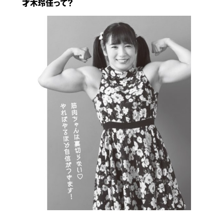
才木玲佳って？