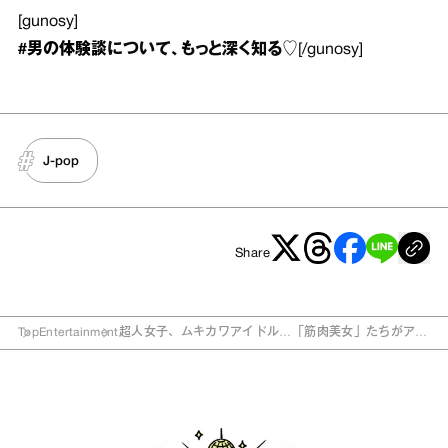
[gunosy]
#男の体験談
について、もっと深く知る♡
[/gunosy]
J-pop
Share
Top
Entertainment
超人女子、ムキカワアイドル…「筋肉美女」たちがアツ
い！