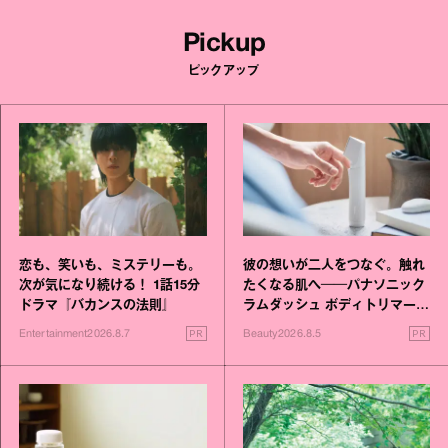
Pickup
ピックアップ
恋も、笑いも、ミステリーも。
彼の想いが二人をつなぐ。触れ
次が気になり続ける！ 1話15分
たくなる肌へ──パナソニック
ドラマ『バカンスの法則』
ラムダッシュ ボディトリマーが
進化！
PR
PR
Entertainment
2026.8.7
Beauty
2026.8.5