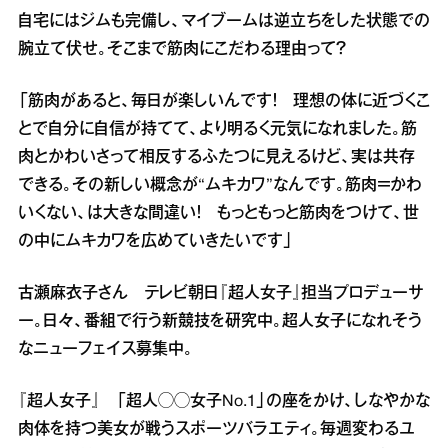
自宅にはジムも完備し、マイブームは逆立ちをした状態での
腕立て伏せ。そこまで筋肉にこだわる理由って？
「筋肉があると、毎日が楽しいんです！ 理想の体に近づくこ
とで自分に自信が持てて、より明るく元気になれました。筋
肉とかわいさって相反するふたつに見えるけど、実は共存
できる。その新しい概念が“ムキカワ”なんです。筋肉＝かわ
いくない、は大きな間違い！ もっともっと筋肉をつけて、世
の中にムキカワを広めていきたいです」
古瀬麻衣子さん テレビ朝日『超人女子』担当プロデューサ
ー。日々、番組で行う新競技を研究中。超人女子になれそう
なニューフェイス募集中。
『超人女子』 「超人◯◯女子No.1」の座をかけ、しなやかな
肉体を持つ美女が戦うスポーツバラエティ。毎週変わるユ