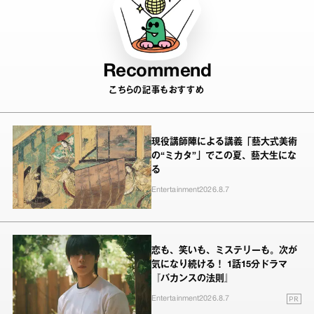
Recommend
こちらの記事もおすすめ
現役講師陣による講義「藝大式美術
の“ミカタ”」でこの夏、藝大生にな
る
Entertainment
2026.8.7
恋も、笑いも、ミステリーも。次が
気になり続ける！ 1話15分ドラマ
『バカンスの法則』
PR
Entertainment
2026.8.7