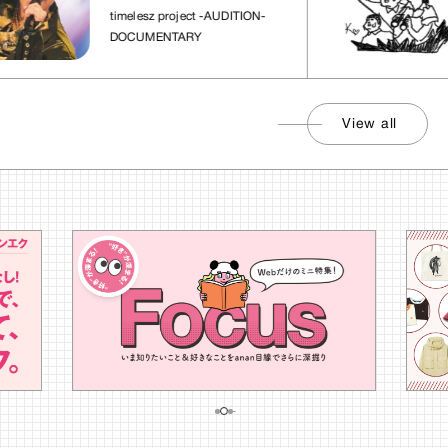
れた場所」
timelesz project -AUDITION-
DOCUMENTARY
View all