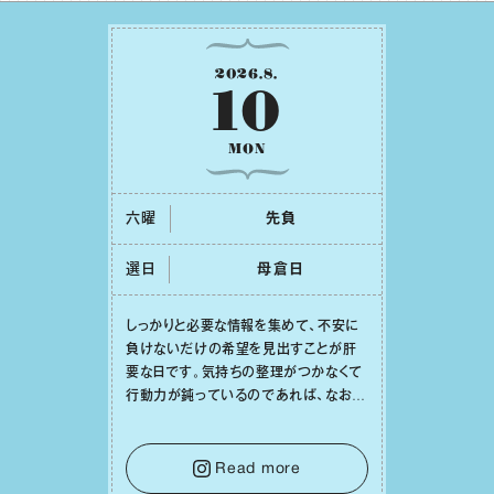
2026
.
8
.
10
MON
六曜
先負
選日
⺟倉⽇
しっかりと必要な情報を集めて、不安に
負けないだけの希望を⾒出すことが肝
要な⽇です。気持ちの整理がつかなくて
⾏動⼒が鈍っているのであれば、なおさ
ら判断材料を揃えることが積極的な⼀歩
を踏み出すのに役⽴つはず。また、広い
意味での「癒し」や「治療」が必要な⽇で
Read more
もあり、特に⼈間関係の改善は課題の⼀