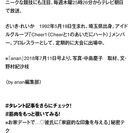
ニークな競技にも注目。毎週木曜25時26分からテレビ朝日
で放送。
さいき・れいか 1992年5月19日生まれ、埼玉県出身。アイド
ルグループ「Cheer1（Cheerと1のあいだにハート）」メンバ
ー。プロレスラーとして、定期的に大会に出場中。
※『anan』2018年7月11日号より。写真・中島慶子 取材、文・
野村紀沙枝
（by anan編集部）
＃タレント
記事をさらにチェック！
＃筋肉
をもっと覗いてみる！
※
お家デートで…♡彼氏に「家庭的な印象を与える」秘密テ
ク