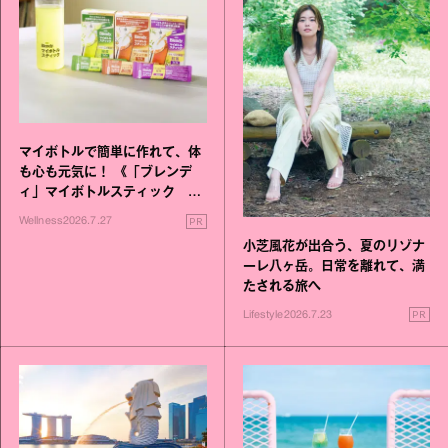
マイボトルで簡単に作れて、体
も心も元気に！ 《「ブレンデ
ィ」マイボトルスティック い
いこと毎日》シリーズが誕生
PR
Wellness
2026.7.27
小芝風花が出合う、夏のリゾナ
ーレ八ヶ岳。日常を離れて、満
たされる旅へ
PR
Lifestyle
2026.7.23