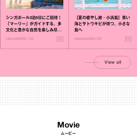
シンガポール3泊5日にご招待！
【夏の癒やし旅・小浜島】青い
「マーリー」がガイドする、多
海とサトウキビが待つ、小さな
文化と豊かな自然を楽しみ尽く
島へ
す旅
PR
PR
Lifestyle
2026.7.22
Lifestyle
2026.7.22
View all
Movie
ムービー