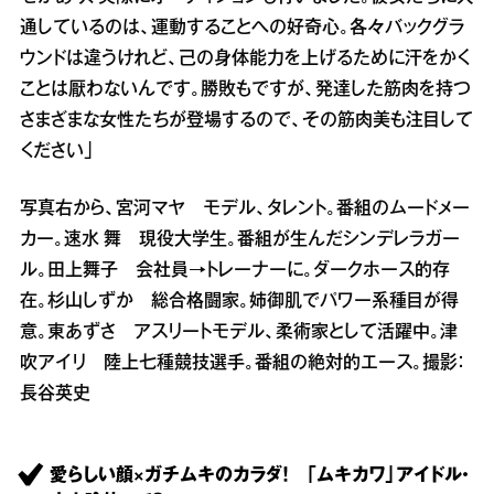
通しているのは、運動することへの好奇心。各々バックグラ
ウンドは違うけれど、己の身体能力を上げるために汗をかく
ことは厭わないんです。勝敗もですが、発達した筋肉を持つ
さまざまな女性たちが登場するので、その筋肉美も注目して
ください」
写真右から、宮河マヤ モデル、タレント。番組のムードメー
カー。速水 舞 現役大学生。番組が生んだシンデレラガー
ル。田上舞子 会社員→トレーナーに。ダークホース的存
在。杉山しずか 総合格闘家。姉御肌でパワー系種目が得
意。東あずさ アスリートモデル、柔術家として活躍中。津
吹アイリ 陸上七種競技選手。番組の絶対的エース。撮影：
長谷英史
愛らしい顔×ガチムキのカラダ！ 「ムキカワ」アイドル・