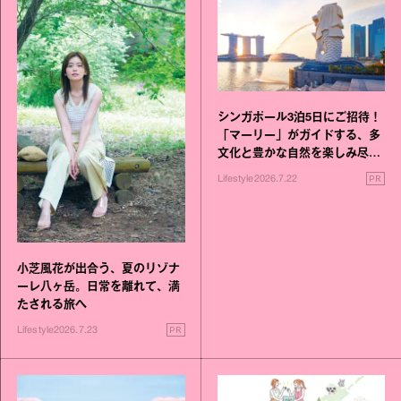
シンガポール3泊5日にご招待！
「マーリー」がガイドする、多
文化と豊かな自然を楽しみ尽く
す旅
PR
Lifestyle
2026.7.22
小芝風花が出合う、夏のリゾナ
ーレ八ヶ岳。日常を離れて、満
たされる旅へ
PR
Lifestyle
2026.7.23