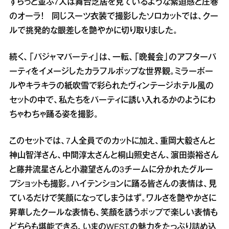
ずらっと並ぶ7人は舞台芝居を見ているような緊迫感と圧巻
のオーラ！ 同じスーツ衣装で撮影したソロカットでは、クー
ルで挑発的な眼差しを艶やかに切り取りました。
続く、「パジャマパーティ」は、一転、「晩餐会」のアフターパ
ーティをイメージしたカラフルポップな世界観。ミラーボー
ルやキラキラの紙吹雪で彩られたヴィンテージホテル風の
セットの中で、私たちをパーティに誘い入れるかのようにわ
ちゃわちゃ踊る姿を撮影。
このセットでは、7人全員でのカットに加え、重岡大毅さんと
神山智洋さん、中間淳太さんと桐山照史さん、濵田崇裕さん
と藤井流星さんと小瀧望さんの3チームに分かれたグルー
プショットも撮影。ハイテンションに踊る皆さんの表情は、見
ているだけで笑顔になってしまうはず。ワルさを艶やかさに
昇華したクールな表情も、笑顔を誘うポップで楽しい表情も
どちらも堪能できる、いまのWEST.の魅力をたっぷり詰め込