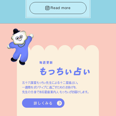
せになっていくイメージを持って⼀歩を
踏み出して。⼀⼈⼀⼈の良いところが混
Read more
ざり合い、ハッピーな未来が形作られて
いきます。
毎週更新
五十六謀星もっちぃ先生による十二星座占い。
一週間をポジティブに過ごすためのお告げを、
先生の分身である星座案内人・もっちぃがお届けします。
詳しくみる