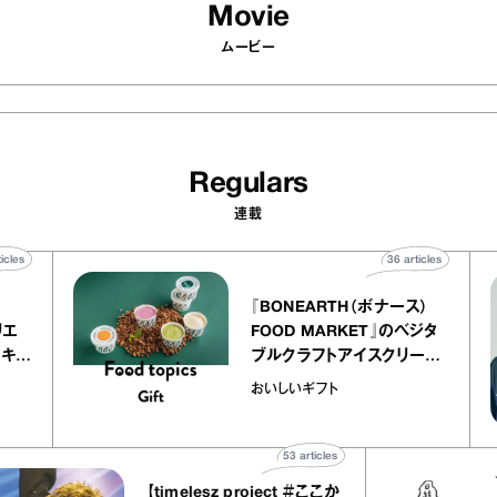
Movie
ムービー
Regulars
連載
40
articles
36
articles
r
『BONEARTH（ボナース）
 アトリエ
FOOD MARKET』のベジタ
レープ キャ
ブルクラフトアイスクリーム
｜chico
｜真野知子の「おいしいギフ
おいしいギフト
ト」
53
articles
【timelesz project ＃ここか