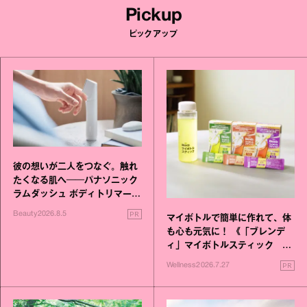
Pickup
ピックアップ
彼の想いが二人をつなぐ。触れ
たくなる肌へ──パナソニック
ラムダッシュ ボディトリマーが
進化！
PR
Beauty
2026.8.5
マイボトルで簡単に作れて、体
も心も元気に！ 《「ブレンデ
ィ」マイボトルスティック い
いこと毎日》シリーズが誕生
PR
Wellness
2026.7.27