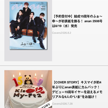
【予約受付中】結成15周年のふぉ～
ゆ～が初表紙を飾る！ anan 2508号
は8/19（水）発売
Covers
2026.8.2
【COVER STORY】キスマイが約4
年ぶりにanan表紙にカムバック！
デビュー15周年イヤーを迎えるメモ
リアルな6人の“いま”をお届け！
Covers
2026.7.28