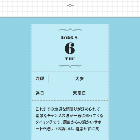
2026
.
8
.
6
THU
六曜
⼤安
選日
天恩⽇
これまでの地道な頑張りが認められて、
素敵なチャンスの波が⼀気に巡ってくる
タイミングです。周囲からの温かいサポ
ートや嬉しいお誘いは、遠慮せずに笑顔
で受け取りましょう。みんなと⼀緒に幸