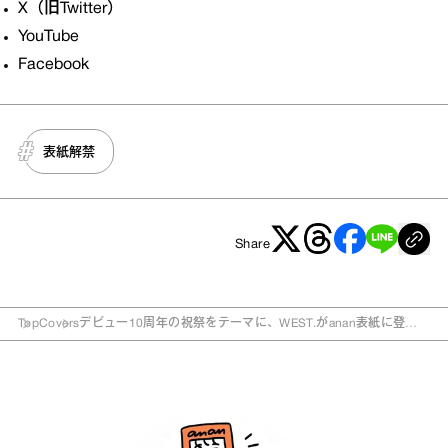
X（旧Twitter）
YouTube
Facebook
表紙解禁
Share
Top
Covers
デビュー10周年の祝祭をテーマに、WEST.がanan表紙に登
場。anan 2413号「The TEAM 2024」特集、9月11日 (水) 発
売！