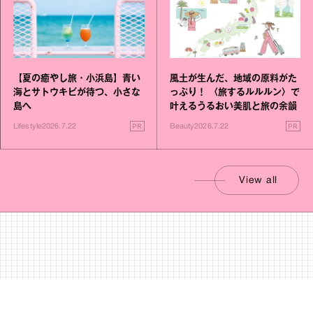
【夏の癒やし旅・小浜島】青い
風土が生んだ、地域の原料がた
海とサトウキビが待つ、小さな
っぷり！ 〈旅するルルルン〉で
島へ
叶えるうるおい美肌と旅の余韻
PR
PR
Lifestyle
2026.7.22
Beauty
2026.7.22
View all