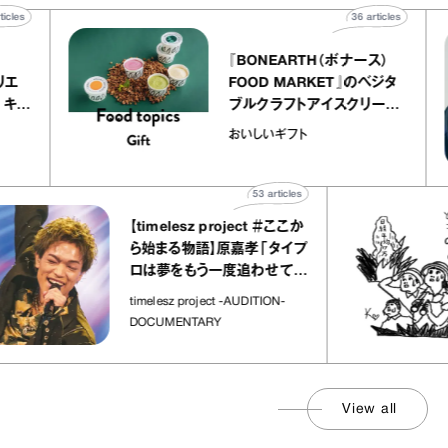
40
articles
36
articles
er
『BONEARTH（ボナース）
ー アトリエ
FOOD MARKET』のベジタ
レープ キャ
ブルクラフトアイスクリーム
｜chico
｜真野知子の「おいしいギフ
おいしいギフト
”
ト」
53
articles
【timelesz project ＃ここか
ら始まる物語】原嘉孝「タイプ
ロは夢をもう一度追わせてく
れた場所」
timelesz project -AUDITION-
DOCUMENTARY
View all