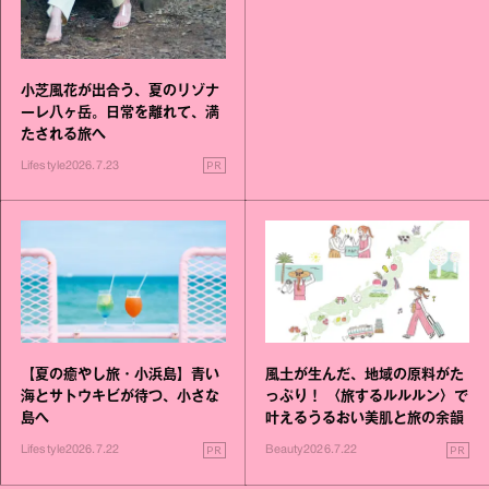
小芝風花が出合う、夏のリゾナ
ーレ八ヶ岳。日常を離れて、満
たされる旅へ
PR
Lifestyle
2026.7.23
【夏の癒やし旅・小浜島】青い
風土が生んだ、地域の原料がた
海とサトウキビが待つ、小さな
っぷり！ 〈旅するルルルン〉で
島へ
叶えるうるおい美肌と旅の余韻
PR
PR
Lifestyle
2026.7.22
Beauty
2026.7.22