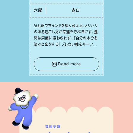
六曜
⾚⼝
昼と夜でマインドを切り替える、メリハリ
のある過ごし⽅が幸運を呼ぶ⽇です。昼
間は周囲に惑わされず、「⾃分の本分を
淡々と全うする」ブレない軸をキープし
て。そして夜は、疲れや寂しさから⽢い
⾔葉に流されないよう、⼼にしっかりブ
レーキをかけること。この意識の切り替
Read more
えが、あなたに確かな安⼼感をもたらす
はずです。
毎週更新