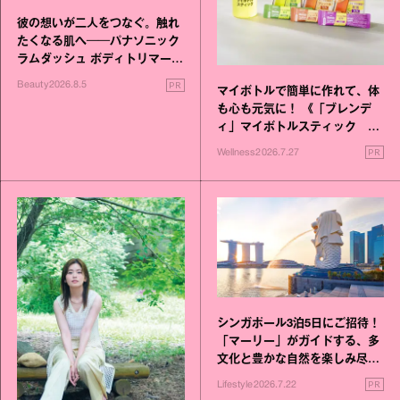
彼の想いが二人をつなぐ。触れ
たくなる肌へ──パナソニック
ラムダッシュ ボディトリマーが
進化！
PR
Beauty
2026.8.5
マイボトルで簡単に作れて、体
も心も元気に！ 《「ブレンデ
ィ」マイボトルスティック い
いこと毎日》シリーズが誕生
PR
Wellness
2026.7.27
シンガポール3泊5日にご招待！
「マーリー」がガイドする、多
文化と豊かな自然を楽しみ尽く
す旅
PR
Lifestyle
2026.7.22