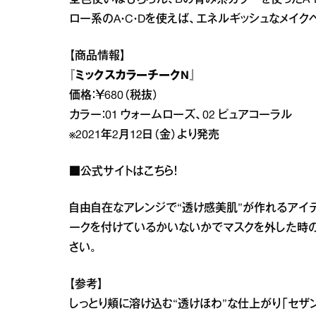
全色使いはもちろん、Bの青み系カラーを使ったA・
ロー系のA・C・Dを使えば、エネルギッシュなメイク
【商品情報】
『ミックスカラーチークN』
価格：￥680（税抜）
カラー：01 ウォームローズ、02 ピュアコーラル
※2021年2月12日（金）より発売
■公式サイトは
こちら
！
自由自在なアレンジで“透け感美肌”が作れるアイテ
ークを付けているかいないかでマスクを外した時の
さい。
【参考】
しっとり頬に溶け込む“透けほわ”な仕上がり「セザン