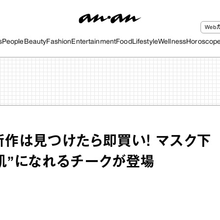
We
s
People
Beauty
Fashion
Entertainment
Food
Lifestyle
Wellness
Horoscop
新作は見つけたら即買い！ マスク下
肌”になれるチークが登場