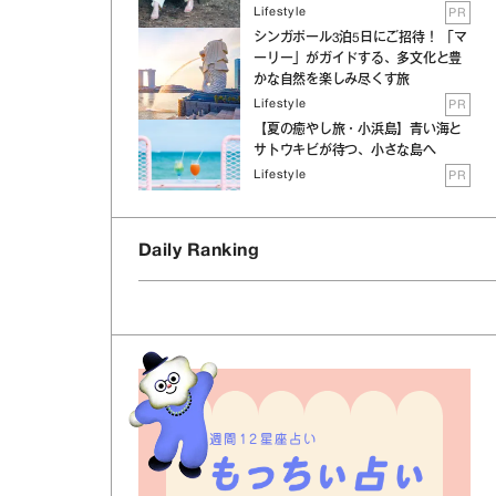
Lifestyle
PR
シンガポール3泊5日にご招待！ 「マ
ーリー」がガイドする、多文化と豊
かな自然を楽しみ尽くす旅
Lifestyle
PR
【夏の癒やし旅・小浜島】青い海と
サトウキビが待つ、小さな島へ
Lifestyle
PR
Daily Ranking
週間12星座占い