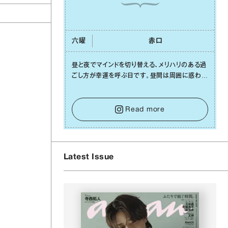
六曜
⾚⼝
昼と夜でマインドを切り替える、メリハリのある過
ごし⽅が幸運を呼ぶ⽇です。昼間は周囲に惑わさ
れず、「⾃分の本分を淡々と全うする」ブレない軸
をキープして。そして夜は、疲れや寂しさから⽢
い⾔葉に流されないよう、⼼にしっかりブレーキ
Read more
をかけること。この意識の切り替えが、あなたに
確かな安⼼感をもたらすはずです。
Latest Issue