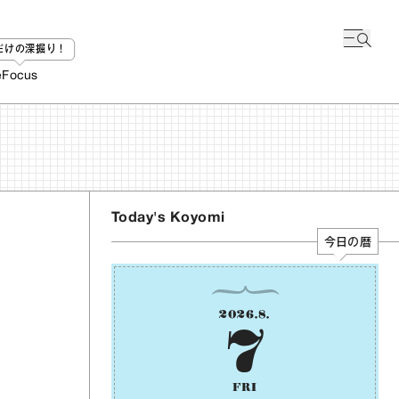
bだけの深掘り！
e
Focus
Today's Koyomi
今日の暦
2026
.
8
.
7
FRI