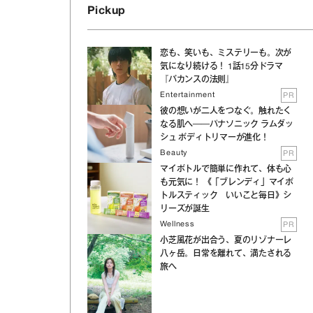
Pickup
恋も、笑いも、ミステリーも。次が
気になり続ける！ 1話15分ドラマ
『バカンスの法則』
Entertainment
PR
彼の想いが二人をつなぐ。触れたく
なる肌へ──パナソニック ラムダッ
シュ ボディトリマーが進化！
Beauty
PR
マイボトルで簡単に作れて、体も心
も元気に！ 《「ブレンディ」マイボ
トルスティック いいこと毎日》シ
リーズが誕生
Wellness
PR
小芝風花が出合う、夏のリゾナーレ
八ヶ岳。日常を離れて、満たされる
旅へ