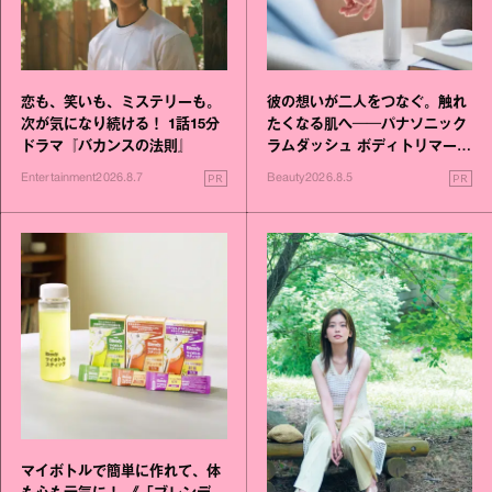
恋も、笑いも、ミステリーも。
彼の想いが二人をつなぐ。触れ
次が気になり続ける！ 1話15分
たくなる肌へ──パナソニック
ドラマ『バカンスの法則』
ラムダッシュ ボディトリマーが
進化！
PR
PR
Entertainment
2026.8.7
Beauty
2026.8.5
マイボトルで簡単に作れて、体