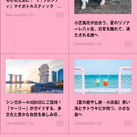
も心も元気に！ 《「ブレンデ
ィ」マイボトルスティック い
いこと毎日》シリーズが誕生
PR
Wellness
2026.7.27
小芝風花が出合う、夏のリゾナ
ーレ八ヶ岳。日常を離れて、満
たされる旅へ
PR
Lifestyle
2026.7.23
シンガポール3泊5日にご招待！
【夏の癒やし旅・小浜島】青い
「マーリー」がガイドする、多
海とサトウキビが待つ、小さな
文化と豊かな自然を楽しみ尽く
島へ
す旅
PR
PR
Lifestyle
2026.7.22
Lifestyle
2026.7.22