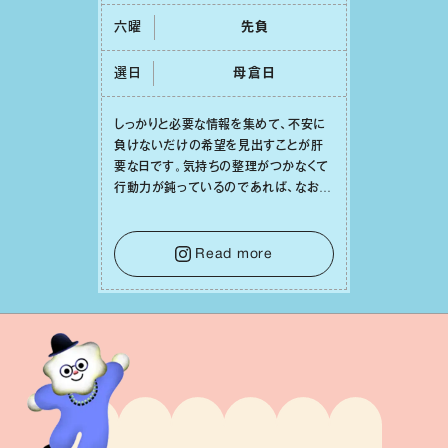
六曜
先負
選日
⺟倉⽇
しっかりと必要な情報を集めて、不安に
負けないだけの希望を⾒出すことが肝
要な⽇です。気持ちの整理がつかなくて
⾏動⼒が鈍っているのであれば、なおさ
ら判断材料を揃えることが積極的な⼀歩
を踏み出すのに役⽴つはず。また、広い
意味での「癒し」や「治療」が必要な⽇で
Read more
もあり、特に⼈間関係の改善は課題の⼀
つです。