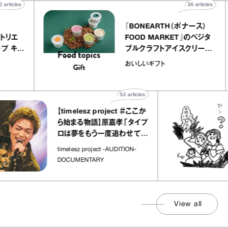
40
articles
36
artic
elier
『BONEARTH（ボナース
アリー アトリエ
FOOD MARKET』のベジ
ルクレープ キャ
ブルクラフトアイスクリー
ほか｜chico
｜真野知子の「おいしい
おいしいギフト
物”
ト」
53
articles
【timelesz project ＃ここか
ら始まる物語】原嘉孝「タイプ
ロは夢をもう一度追わせてく
れた場所」
timelesz project -AUDITION-
DOCUMENTARY
View all