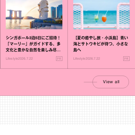
シンガポール3泊5日にご招待！
【夏の癒やし旅・小浜島】青い
「マーリー」がガイドする、多
海とサトウキビが待つ、小さな
文化と豊かな自然を楽しみ尽く
島へ
す旅
PR
PR
Lifestyle
2026.7.22
Lifestyle
2026.7.22
View all