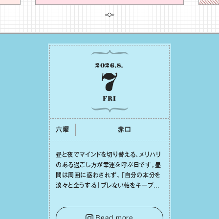
2026
.
8
.
7
FRI
六曜
⾚⼝
昼と夜でマインドを切り替える、メリハリ
のある過ごし⽅が幸運を呼ぶ⽇です。昼
間は周囲に惑わされず、「⾃分の本分を
淡々と全うする」ブレない軸をキープし
て。そして夜は、疲れや寂しさから⽢い
⾔葉に流されないよう、⼼にしっかりブ
レーキをかけること。この意識の切り替
Read more