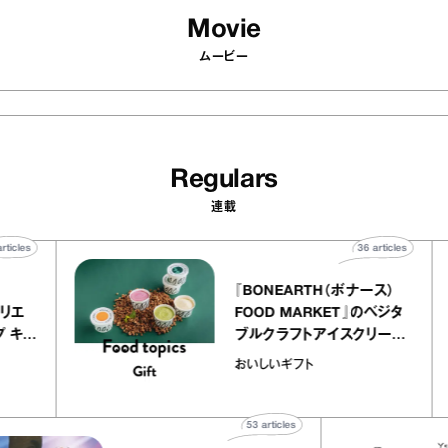
Movie
ムービー
Regulars
連載
40
articles
36
art
telier
『BONEARTH（ボナース
アリー アトリエ
FOOD MARKET』のベ
ミルクレープ キャ
ブルクラフトアイスクリ
ユほか｜chico
｜真野知子の「おいしい
おいしいギフト
宝物”
ト」
53
articles