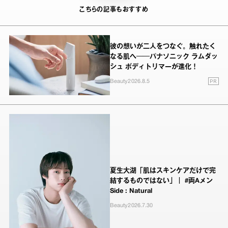
こちらの記事もおすすめ
彼の想いが二人をつなぐ。触れたく
なる肌へ──パナソニック ラムダッ
シュ ボディトリマーが進化！
PR
Beauty
2026.8.5
夏生大湖「肌はスキンケアだけで完
結するものではない」｜ #両Aメン
Side : Natural
Beauty
2026.7.30