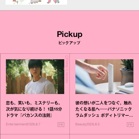
Pickup
ピックアップ
Today's Update
恋も、笑いも、ミステリーも。
彼の想いが二人をつなぐ。触れ
次が気になり続ける！ 1話15分
たくなる肌へ──パナソニック
ドラマ『バカンスの法則』
ラムダッシュ ボディトリマーが
進化！
PR
PR
Entertainment
2026.8.7
Beauty
2026.8.5