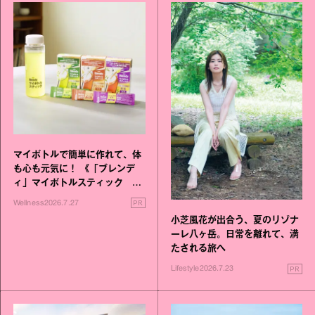
マイボトルで簡単に作れて、体
も心も元気に！ 《「ブレンデ
ィ」マイボトルスティック い
いこと毎日》シリーズが誕生
PR
Wellness
2026.7.27
小芝風花が出合う、夏のリゾナ
ーレ八ヶ岳。日常を離れて、満
たされる旅へ
PR
Lifestyle
2026.7.23