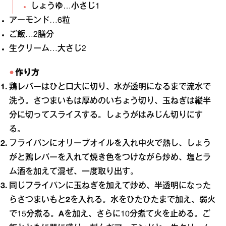
しょうゆ…小さじ1
アーモンド…6粒
ご飯…2膳分
生クリーム…大さじ2
作り方
鶏レバーはひと口大に切り、水が透明になるまで流水で
洗う。さつまいもは厚めのいちょう切り、玉ねぎは縦半
分に切ってスライスする。しょうがはみじん切りにす
る。
フライパンにオリーブオイルを入れ中火で熱し、しょう
がと鶏レバーを入れて焼き色をつけながら炒め、塩とラ
ム酒を加えて混ぜ、一度取り出す。
同じフライパンに玉ねぎを加えて炒め、半透明になった
らさつまいもと
2
を入れる。水をひたひたまで加え、弱火
で15分煮る。
A
を加え、さらに10分煮て火を止める。ご