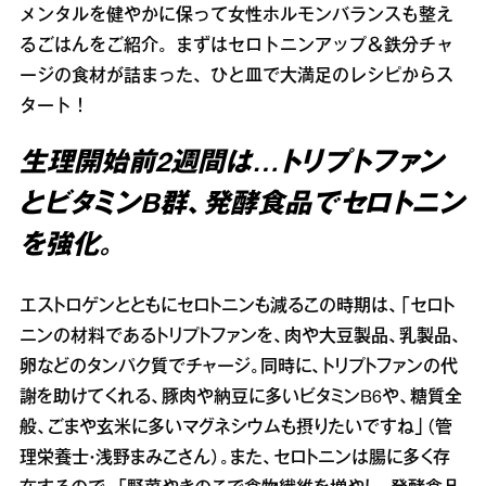
メンタルを健やかに保って女性ホルモンバランスも整え
るごはんをご紹介。まずはセロトニンアップ＆鉄分チャ
ージの食材が詰まった、ひと皿で大満足のレシピからス
タート！
生理開始前2週間は…トリプトファン
とビタミンB群、発酵食品でセロトニン
を強化。
エストロゲンとともにセロトニンも減るこの時期は、「セロト
ニンの材料であるトリプトファンを、肉や大豆製品、乳製品、
卵などのタンパク質でチャージ。同時に、トリプトファンの代
謝を助けてくれる、豚肉や納豆に多いビタミンB6や、糖質全
般、ごまや玄米に多いマグネシウムも摂りたいですね」（管
理栄養士・浅野まみこさん）。また、セロトニンは腸に多く存