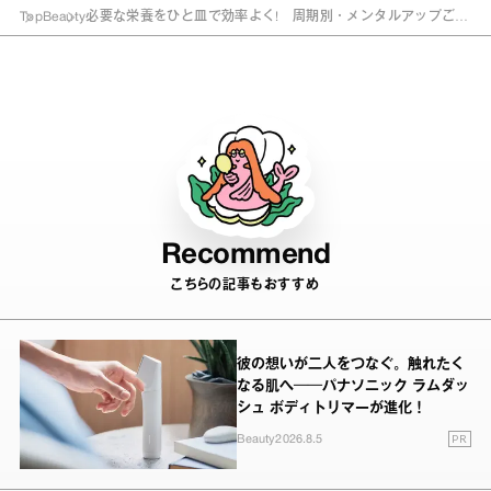
Top
Beauty
必要な栄養をひと皿で効率よく! 周期別・メンタルアップごは
ん。
Recommend
こちらの記事もおすすめ
彼の想いが二人をつなぐ。触れたく
なる肌へ──パナソニック ラムダッ
シュ ボディトリマーが進化！
PR
Beauty
2026.8.5