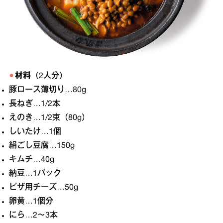
材料
（2人分）
豚ロース薄切り…80g
長ねぎ…1/2本
えのき…1/2束（80g）
しいたけ…1個
絹ごし豆腐…150g
キムチ…40g
納豆…1パック
ピザ用チーズ…50g
卵黄…1個分
にら…2〜3本