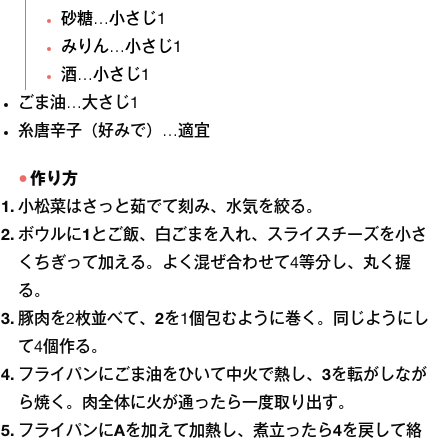
砂糖…小さじ1
みりん…小さじ1
酒…小さじ1
ごま油…大さじ1
糸唐辛子（好みで）…適宜
作り方
小松菜はさっと茹でて刻み、水気を絞る。
ボウルに
1
とご飯、白ごまを入れ、スライスチーズを小さ
くちぎって加える。よく混ぜ合わせて4等分し、丸く握
る。
豚肉を2枚並べて、
2
を1個包むように巻く。同じようにし
て4個作る。
フライパンにごま油をひいて中火で熱し、
3
を転がしなが
ら焼く。肉全体に火が通ったら一度取り出す。
フライパンに
A
を加えて加熱し、煮立ったら
4
を戻して絡