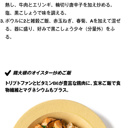
熱し、牛肉とエリンギ、輪切り唐辛子を加え炒める。
塩、黒こしょうで味を調える。
ボウルに
2
と雑穀ご飯、赤玉ねぎ、春菊、
A
を加えて混ぜ
る。器に盛り、好みで黒こしょう少々（分量外）をふ
る。
鶏大根のオイスター炒めご飯
トリプトファンとビタミンB6が豊富な鶏肉に、玄米ご飯で食
物繊維とマグネシウムもプラス。