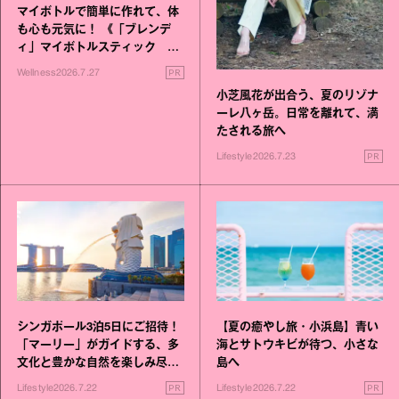
マイボトルで簡単に作れて、体
も心も元気に！ 《「ブレンデ
ィ」マイボトルスティック い
いこと毎日》シリーズが誕生
PR
Wellness
2026.7.27
小芝風花が出合う、夏のリゾナ
ーレ八ヶ岳。日常を離れて、満
たされる旅へ
PR
Lifestyle
2026.7.23
シンガポール3泊5日にご招待！
【夏の癒やし旅・小浜島】青い
「マーリー」がガイドする、多
海とサトウキビが待つ、小さな
文化と豊かな自然を楽しみ尽く
島へ
す旅
PR
PR
Lifestyle
2026.7.22
Lifestyle
2026.7.22