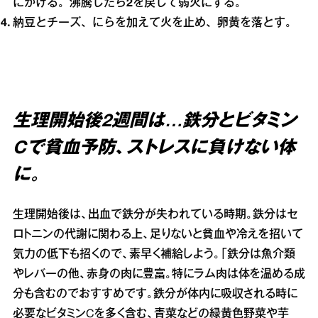
にかける。沸騰したら
2
を戻して弱火にする。
納豆とチーズ、にらを加えて火を止め、卵黄を落とす。
生理開始後2週間は…鉄分とビタミン
Cで貧血予防、ストレスに負けない体
に。
生理開始後は、出血で鉄分が失われている時期。鉄分はセ
ロトニンの代謝に関わる上、足りないと貧血や冷えを招いて
気力の低下も招くので、素早く補給しよう。「鉄分は魚介類
やレバーの他、赤身の肉に豊富。特にラム肉は体を温める成
分も含むのでおすすめです。鉄分が体内に吸収される時に
必要なビタミンCを多く含む、青菜などの緑黄色野菜や芋