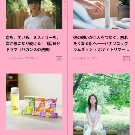
Today's Update
恋も、笑いも、ミステリーも。
彼の想いが二人をつなぐ。触れ
次が気になり続ける！ 1話15分
たくなる肌へ──パナソニック
ドラマ『バカンスの法則』
ラムダッシュ ボディトリマーが
進化！
PR
PR
Entertainment
2026.8.7
Beauty
2026.8.5