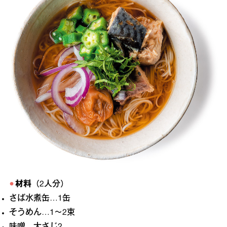
材料
（2人分）
さば水煮缶…1缶
そうめん…1〜2束
味噌…大さじ2