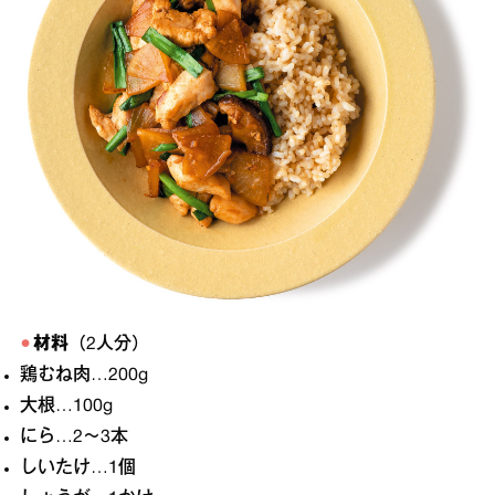
材料
（2人分）
鶏むね肉…200g
大根…100g
にら…2〜3本
しいたけ…1個