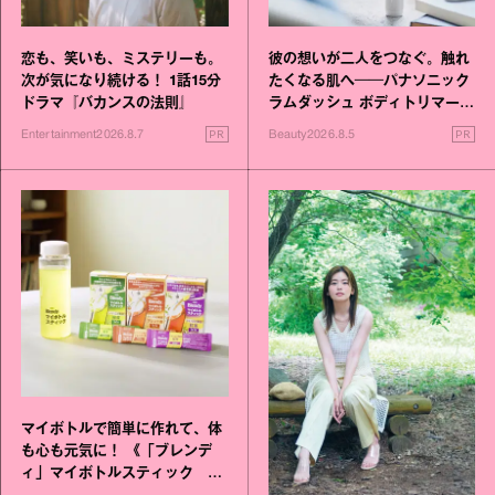
恋も、笑いも、ミステリーも。
彼の想いが二人をつなぐ。触れ
次が気になり続ける！ 1話15分
たくなる肌へ──パナソニック
ドラマ『バカンスの法則』
ラムダッシュ ボディトリマーが
進化！
PR
PR
Entertainment
2026.8.7
Beauty
2026.8.5
マイボトルで簡単に作れて、体
も心も元気に！ 《「ブレンデ
ィ」マイボトルスティック い