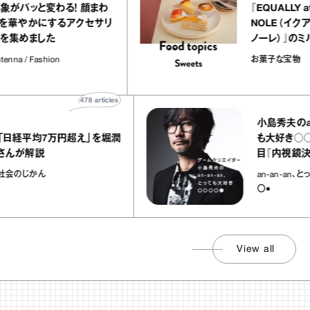
印象がパッと変わる！ 顔まわ
りを華やかにするアクセサリ
ーを集めました
Antenna / Fashion
478
articles
39
artic
小島秀夫のan‐an‐an、と
万円超え」を堀潤
も大好き○○○○⚫︎:第38
目『内視鏡決死圏』
an-an-an、とっても大好き〇
〇●
View all