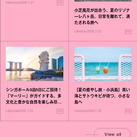
いこと毎日》シリーズが誕生
PR
Wellness
2026.7.27
小芝風花が出合う、夏のリゾナ
ーレ八ヶ岳。日常を離れて、満
たされる旅へ
PR
Lifestyle
2026.7.23
シンガポール3泊5日にご招待！
【夏の癒やし旅・小浜島】青い
「マーリー」がガイドする、多
海とサトウキビが待つ、小さな
文化と豊かな自然を楽しみ尽く
島へ
す旅
PR
PR
Lifestyle
2026.7.22
Lifestyle
2026.7.22
View all