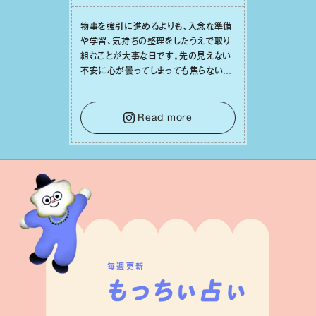
物事を強引に進めるよりも、⼊念な準備
や学習、気持ちの整理をしたうえで取り
組むことが⼤事な⽇です。先の⾒えない
不安に⼼が曇ってしまっても焦らない
で。意思を伝える⼯夫をしたり、あなた⾃
⾝や疲れていそうな⼈をいたわることに
時間を使いましょう。ここでしっかりとエ
Read more
ネルギーを蓄え、困難を乗り越える⼒に
変えましょう。
毎週更新