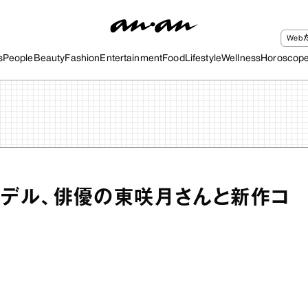
We
s
People
Beauty
Fashion
Entertainment
Food
Lifestyle
Wellness
Horoscop
m】モデル、俳優の東咲月さんと新作コ