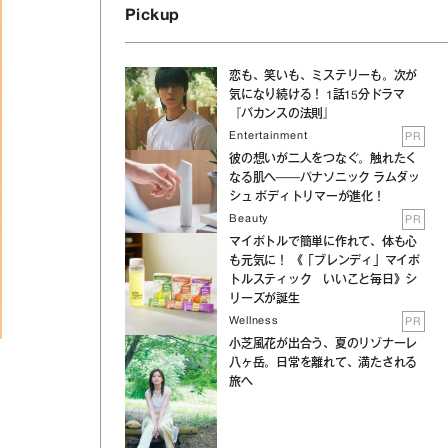
Pickup
恋も、笑いも、ミステリーも。次が
気になり続ける！ 1話15分ドラマ
『バカンスの法則』
Entertainment
PR
彼の想いが二人をつなぐ。触れたく
なる肌へ──パナソニック ラムダッ
シュ ボディトリマーが進化！
Beauty
PR
マイボトルで簡単に作れて、体も心
も元気に！ 《「ブレンディ」マイボ
トルスティック いいこと毎日》シ
リーズが誕生
Wellness
PR
小芝風花が出合う、夏のリゾナーレ
八ヶ岳。日常を離れて、満たされる
旅へ