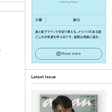
六曜
⾚⼝
昼と夜でマインドを切り替える、メリハリのある過
ごし⽅が幸運を呼ぶ⽇です。昼間は周囲に惑わさ
れず、「⾃分の本分を淡々と全うする」ブレない軸
をキープして。そして夜は、疲れや寂しさから⽢
い⾔葉に流されないよう、⼼にしっかりブレーキ
Read more
をかけること。この意識の切り替えが、あなたに
確かな安⼼感をもたらすはずです。
Latest Issue
、