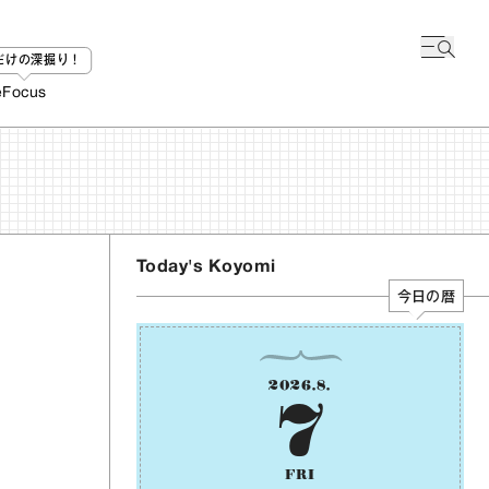
bだけの深掘り！
e
Focus
Today's Koyomi
今日の暦
2026
.
8
.
7
FRI