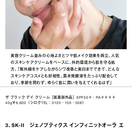
美容クリーム並みの心地よさとツヤ肌メイク効果を両立。人気
のスキンケアクリームをベースに、外的環境から肌を守る処
方。「紫外線をケアしながらシワ改善と美白までできて、どんな
スキンケアコスメとも好相性。黒米発酵液をたっぷり配合して
おり、季節を問わず、ゆらぐ肌に潤いを与えてくれるはず」
ザ ブラック デイ クリーム［医薬部外品］SPF50＋・PA＋＋＋＋
40g￥6,600（シロクTEL：0120・150・508）
3、SK-II ジェノプティクス インフィニットオーラ エ