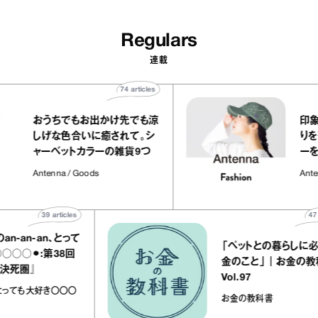
Regulars
連載
74
articles
おうちでもお出かけ先でも涼
しげな色合いに癒されて。シ
ャーベットカラーの雑貨9つ
Antenna / Goods
39
articles
47
articles
an、とって
「ペットとの暮らしに必要なお
:第38回
金のこと」｜お金の教科書
Vol.97
大好き〇〇〇
お金の教科書