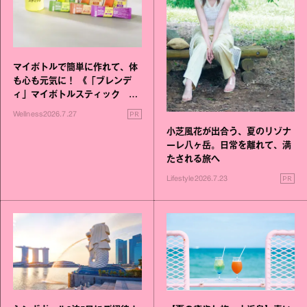
マイボトルで簡単に作れて、体
も心も元気に！ 《「ブレンデ
ィ」マイボトルスティック い
いこと毎日》シリーズが誕生
PR
Wellness
2026.7.27
小芝風花が出合う、夏のリゾナ
ーレ八ヶ岳。日常を離れて、満
たされる旅へ
PR
Lifestyle
2026.7.23