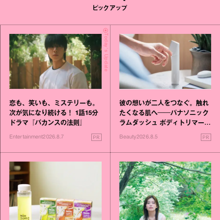
ピックアップ
Today's Update
恋も、笑いも、ミステリーも。
彼の想いが二人をつなぐ。触れ
次が気になり続ける！ 1話15分
たくなる肌へ──パナソニック
ドラマ『バカンスの法則』
ラムダッシュ ボディトリマーが
進化！
PR
PR
Entertainment
2026.8.7
Beauty
2026.8.5