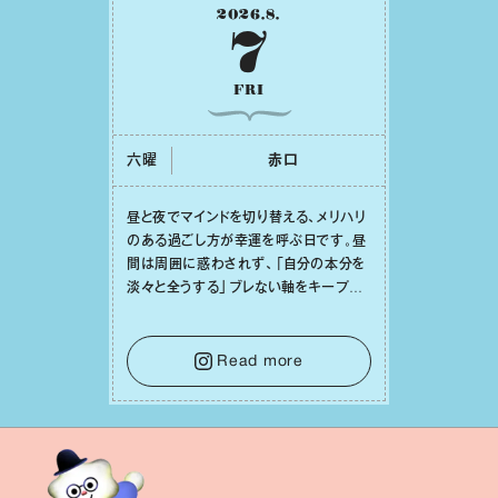
2026
.
8
.
7
FRI
六曜
⾚⼝
昼と夜でマインドを切り替える、メリハリ
のある過ごし⽅が幸運を呼ぶ⽇です。昼
間は周囲に惑わされず、「⾃分の本分を
淡々と全うする」ブレない軸をキープし
て。そして夜は、疲れや寂しさから⽢い
⾔葉に流されないよう、⼼にしっかりブ
レーキをかけること。この意識の切り替
Read more
えが、あなたに確かな安⼼感をもたらす
はずです。