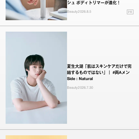
シュ ボディトリマーが進化！
PR
Beauty
2026.8.5
夏生大湖「肌はスキンケアだけで完
結するものではない」｜ #両Aメン
Side : Natural
Beauty
2026.7.30