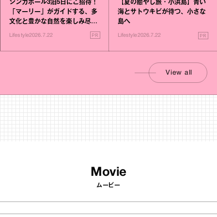
シンガポール3泊5日にご招待！
【夏の癒やし旅・小浜島】青い
「マーリー」がガイドする、多
海とサトウキビが待つ、小さな
文化と豊かな自然を楽しみ尽く
島へ
す旅
PR
PR
Lifestyle
2026.7.22
Lifestyle
2026.7.22
View all
Movie
ムービー