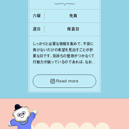
六曜
先負
選日
⺟倉⽇
しっかりと必要な情報を集めて、不安に
負けないだけの希望を⾒出すことが肝
要な⽇です。気持ちの整理がつかなくて
⾏動⼒が鈍っているのであれば、なおさ
ら判断材料を揃えることが積極的な⼀歩
を踏み出すのに役⽴つはず。また、広い
意味での「癒し」や「治療」が必要な⽇で
Read more
もあり、特に⼈間関係の改善は課題の⼀
つです。