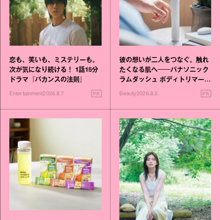
恋も、笑いも、ミステリーも。
彼の想いが二人をつなぐ。触れ
次が気になり続ける！ 1話15分
たくなる肌へ──パナソニック
ドラマ『バカンスの法則』
ラムダッシュ ボディトリマーが
進化！
PR
PR
Entertainment
2026.8.7
Beauty
2026.8.5