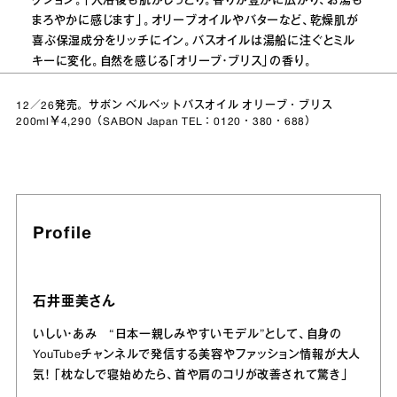
クション。「入浴後も肌がしっとり。香りが豊かに広がり、お湯も
まろやかに感じます」。オリーブオイルやバターなど、乾燥肌が
喜ぶ保湿成分をリッチにイン。バスオイルは湯船に注ぐとミル
キーに変化。自然を感じる「オリーブ・ブリス」の香り。
12／26発売。サボン ベルベットバスオイル オリーブ・ブリス
200ml￥4,290（SABON Japan TEL：0120・380・688）
Profile
石井亜美さん
いしい・あみ “日本一親しみやすいモデル”として、自身の
YouTubeチャンネルで発信する美容やファッション情報が大人
気！ 「枕なしで寝始めたら、首や肩のコリが改善されて驚き」