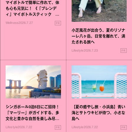
マイボトルで簡単に作れて、体
も心も元気に！ 《「ブレンデ
ィ」マイボトルスティック い
いこと毎日》シリーズが誕生
PR
Wellness
2026.7.27
小芝風花が出合う、夏のリゾナ
ーレ八ヶ岳。日常を離れて、満
たされる旅へ
PR
Lifestyle
2026.7.23
シンガポール3泊5日にご招待！
【夏の癒やし旅・小浜島】青い
「マーリー」がガイドする、多
海とサトウキビが待つ、小さな
文化と豊かな自然を楽しみ尽く
島へ
す旅
PR
PR
Lifestyle
2026.7.22
Lifestyle
2026.7.22