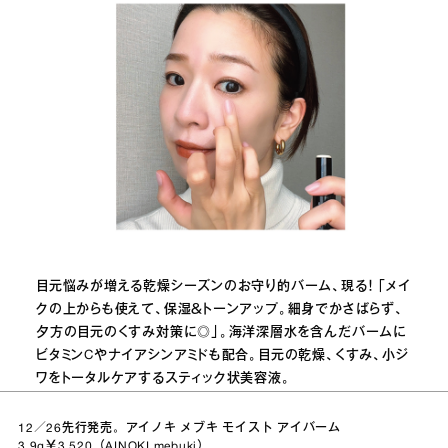
目元悩みが増える乾燥シーズンのお守り的バーム、現る！ 「メイ
クの上からも使えて、保湿＆トーンアップ。細身でかさばらず、
夕方の目元のくすみ対策に◎」。海洋深層水を含んだバームに
ビタミンCやナイアシンアミドも配合。目元の乾燥、くすみ、小ジ
ワをトータルケアするスティック状美容液。
12／26先行発売。アイノキ メブキ モイスト アイバーム
3.9g￥3,520（
AINOKI mebuki
）