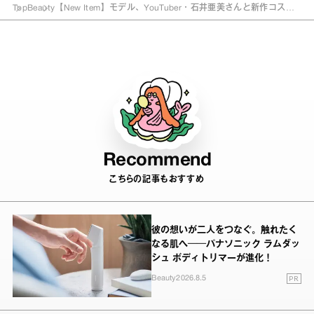
Top
Beauty
【New Item】モデル、YouTuber・石井亜美さんと新作コスメ
をお試し！
Recommend
こちらの記事もおすすめ
彼の想いが二人をつなぐ。触れたく
なる肌へ──パナソニック ラムダッ
シュ ボディトリマーが進化！
PR
Beauty
2026.8.5