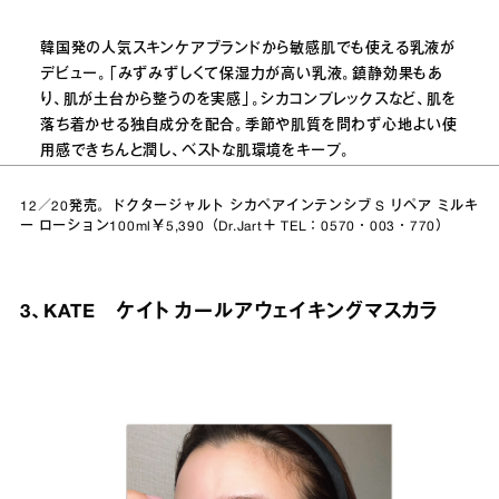
韓国発の人気スキンケアブランドから敏感肌でも使える乳液が
デビュー。「みずみずしくて保湿力が高い乳液。鎮静効果もあ
り、肌が土台から整うのを実感」。シカコンプレックスなど、肌を
落ち着かせる独自成分を配合。季節や肌質を問わず心地よい使
用感できちんと潤し、ベストな肌環境をキープ。
12／20発売。ドクタージャルト シカペアインテンシブ S リペア ミルキ
ー ローション100ml￥5,390（Dr.Jart＋ TEL：0570・003・770）
3、KATE ケイト カールアウェイキングマスカラ