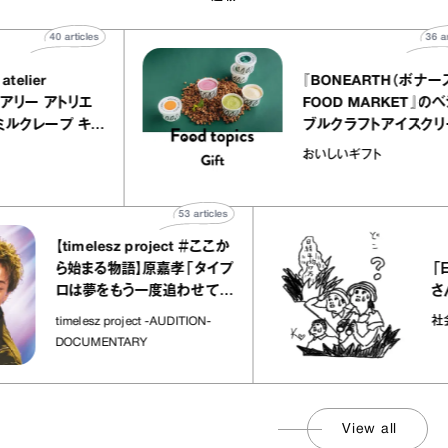
40
articles
UALLY atelier
『BONEART
LE（イクアリー アトリエ
FOOD MARK
レ）』のミルクレープ キャ
ブルクラフトア
ルバニーユほか｜chico
｜真野知子の「
菓子な宝物
おいしいギフト
“お菓子な宝物”
ト」
53
articles
【timelesz project ＃ここか
「日経平均
ら始まる物語】原嘉孝「タイプ
さんが解
ロは夢をもう一度追わせてく
れた場所」
社会のじか
timelesz project -AUDITION-
DOCUMENTARY
View all