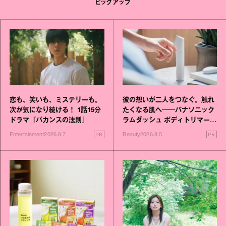
ピックアップ
恋も、笑いも、ミステリーも。
彼の想いが二人をつなぐ。触れ
次が気になり続ける！ 1話15分
たくなる肌へ──パナソニック
ドラマ『バカンスの法則』
ラムダッシュ ボディトリマーが
進化！
PR
PR
Entertainment
2026.8.7
Beauty
2026.8.5