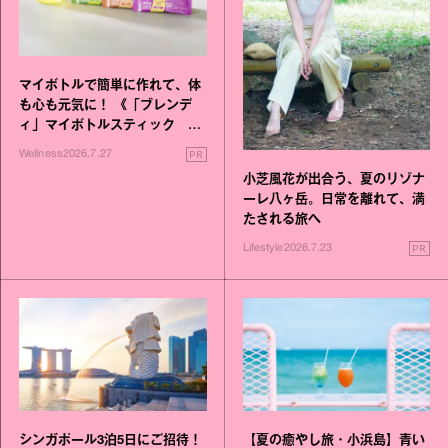
マイボトルで簡単に作れて、体
も心も元気に！ 《「ブレンデ
ィ」マイボトルスティック い
いこと毎日》シリーズが誕生
PR
Wellness
2026.7.27
小芝風花が出合う、夏のリゾナ
ーレ八ヶ岳。日常を離れて、満
たされる旅へ
PR
Lifestyle
2026.7.23
シンガポール3泊5日にご招待！
【夏の癒やし旅・小浜島】青い