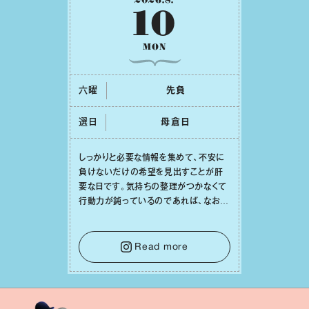
10
MON
六曜
先負
選日
⺟倉⽇
しっかりと必要な情報を集めて、不安に
負けないだけの希望を⾒出すことが肝
要な⽇です。気持ちの整理がつかなくて
⾏動⼒が鈍っているのであれば、なおさ
ら判断材料を揃えることが積極的な⼀歩
を踏み出すのに役⽴つはず。また、広い
意味での「癒し」や「治療」が必要な⽇で
Read more
もあり、特に⼈間関係の改善は課題の⼀
つです。