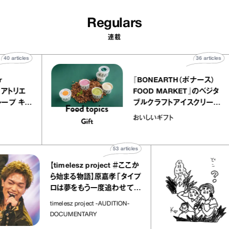
Regulars
連載
40
articles
36
art
telier
『BONEARTH（ボナース
アリー アトリエ
FOOD MARKET』のベ
ミルクレープ キャ
ブルクラフトアイスクリ
ユほか｜chico
｜真野知子の「おいしい
おいしいギフト
宝物”
ト」
53
articles
【timelesz project ＃ここか
ら始まる物語】原嘉孝「タイプ
ロは夢をもう一度追わせてく
れた場所」
timelesz project -AUDITION-
DOCUMENTARY