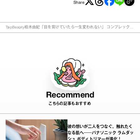
Share
Top
Beauty
柏木由紀「目を背けていたら一生変われない」 コンプレックス
解消法に共感の声！
Recommend
こちらの記事もおすすめ
彼の想いが二人をつなぐ。触れたく
なる肌へ──パナソニック ラムダッ
シュ ボディトリマーが進化！