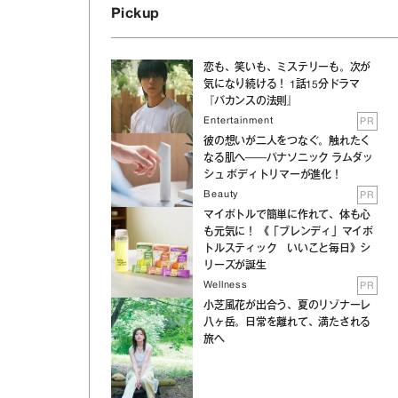
Pickup
恋も、笑いも、ミステリーも。次が
気になり続ける！ 1話15分ドラマ
『バカンスの法則』
Entertainment
PR
彼の想いが二人をつなぐ。触れたく
なる肌へ──パナソニック ラムダッ
シュ ボディトリマーが進化！
Beauty
PR
マイボトルで簡単に作れて、体も心
も元気に！ 《「ブレンディ」マイボ
トルスティック いいこと毎日》シ
リーズが誕生
Wellness
PR
小芝風花が出合う、夏のリゾナーレ
八ヶ岳。日常を離れて、満たされる
旅へ