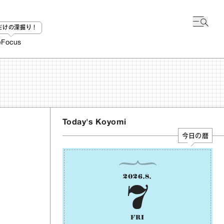
bだけの深掘り！
e
Focus
Today's Koyomi
今日の暦
2026
.
8
.
7
FRI