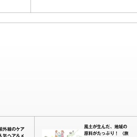
風土が生んだ、地域の
紫外線のケア
原料がたっぷり！ 〈旅
人気ヘア＆メ