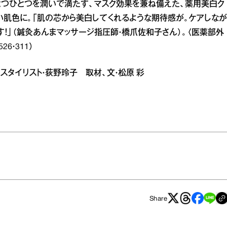
とつひとつを潤いで満たす、マスク効果を兼ね備えた、薬用美白ク
い肌色に。「肌の芯から美白してくれるような期待感が。ケアしなが
！」（鍼灸あんまマッサージ指圧師・橋爪佐和子さん）。〈医薬部外
26・311）
み スタイリスト・荻野玲子 取材、文・松原 彩
Share