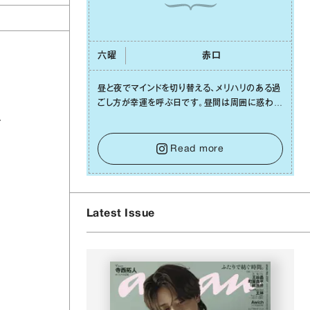
六曜
⾚⼝
昼と夜でマインドを切り替える、メリハリのある過
ごし⽅が幸運を呼ぶ⽇です。昼間は周囲に惑わさ
れず、「⾃分の本分を淡々と全うする」ブレない軸
テ
をキープして。そして夜は、疲れや寂しさから⽢
い⾔葉に流されないよう、⼼にしっかりブレーキ
Read more
をかけること。この意識の切り替えが、あなたに
確かな安⼼感をもたらすはずです。
Latest Issue