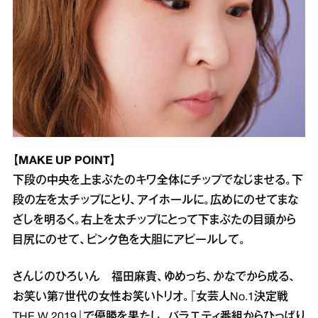
【MAKE UP POINT】
下段の中央を上まぶたのキワ全体にチップでなじませる。下
段の左を太チップにとり、アイホールに。広めにのせてまな
ざしを明るく。右上を太チップにとって下まぶたの目頭から
目尻にのせて、ピンク色を大胆にアピールして。
さんじのひろいん 福田麻貴、ゆめっち、かなでから成る、
お笑い第7世代の女性お笑いトリオ。『女芸人No.1決定戦
THE W 2019』で優勝を果たし、バラエティ番組からひっぱり