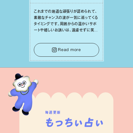
これまでの地道な頑張りが認められて、
素敵なチャンスの波が⼀気に巡ってくる
タイミングです。周囲からの温かいサポ
ートや嬉しいお誘いは、遠慮せずに笑顔
で受け取りましょう。みんなと⼀緒に幸
せになっていくイメージを持って⼀歩を
踏み出して。⼀⼈⼀⼈の良いところが混
Read more
ざり合い、ハッピーな未来が形作られて
いきます。
毎週更新