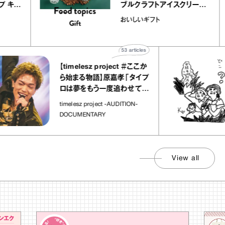
ルクレープ キャ
ブルクラフトアイスクリー
ほか｜chico
｜真野知子の「おいしい
おいしいギフト
物”
ト」
53
articles
【timelesz project ＃ここか
ら始まる物語】原嘉孝「タイプ
ロは夢をもう一度追わせてく
れた場所」
timelesz project -AUDITION-
DOCUMENTARY
View all