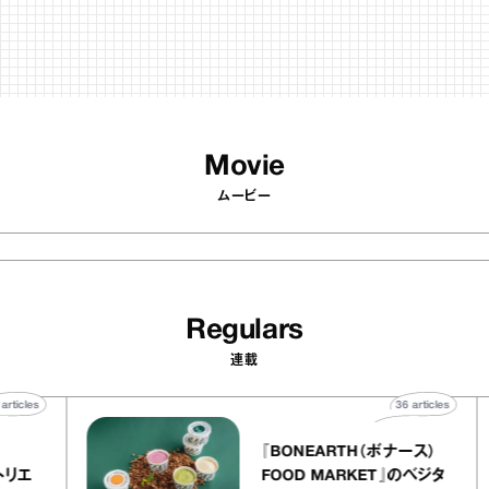
Movie
ムービー
Regulars
連載
40
articles
36
artic
elier
『BONEARTH（ボナース）
リー アトリエ
FOOD MARKET』のベジ