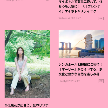
PR
Beauty
2026.8.5
マイボトルで簡単に作れて、体
も心も元気に！ 《「ブレンデ
ィ」マイボトルスティック い
いこと毎日》シリーズが誕生
PR
Wellness
2026.7.27
シンガポール3泊5日にご招待！
「マーリー」がガイドする、多
文化と豊かな自然を楽しみ尽く
す旅
PR
Lifestyle
2026.7.22
小芝風花が出合う、夏のリゾナ