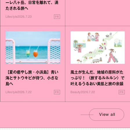
ーレ八ヶ岳。日常を離れて、満
たされる旅へ
PR
Lifestyle
2026.7.23
【夏の癒やし旅・小浜島】青い
風土が生んだ、地域の原料がた
海とサトウキビが待つ、小さな
っぷり！ 〈旅するルルルン〉で
島へ
叶えるうるおい美肌と旅の余韻
PR
PR
Lifestyle
2026.7.22
Beauty
2026.7.22
View all