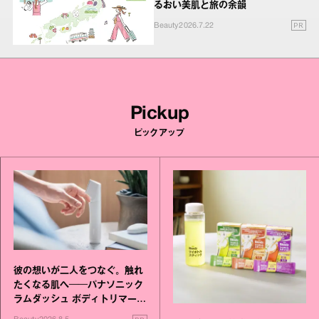
るおい美肌と旅の余韻
PR
Beauty
2026.7.22
Pickup
ピックアップ
彼の想いが二人をつなぐ。触れ
たくなる肌へ──パナソニック
ラムダッシュ ボディトリマーが
進化！