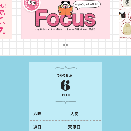
2026
.
8
.
6
THU
六曜
⼤安
選日
天恩⽇