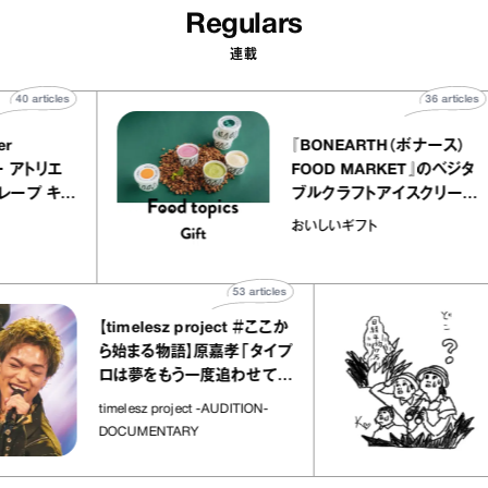
Regulars
連載
40
articles
36
ar
atelier
『BONEARTH（ボナー
クアリー アトリエ
FOOD MARKET』の
ミルクレープ キャ
ブルクラフトアイスクリ
ユほか｜chico
｜真野知子の「おいし
おいしいギフト
な宝物”
ト」
53
articles
【timelesz project ＃ここか
「
ら始まる物語】原嘉孝「タイプ
さ
ロは夢をもう一度追わせてく
れた場所」
社
timelesz project -AUDITION-
DOCUMENTARY