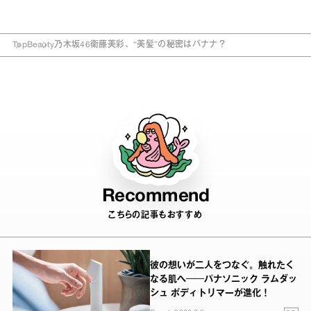
Top
Beauty
乃木坂46衛藤美彩、“美髪”の秘密はバナナ？
Recommend
こちらの記事もおすすめ
彼の想いが二人をつなぐ。触れたく
なる肌へ──パナソニック ラムダッ
シュ ボディトリマーが進化！