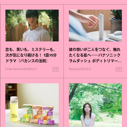
恋も、笑いも、ミステリーも。
彼の想いが二人をつなぐ。触れ
次が気になり続ける！ 1話15分
たくなる肌へ──パナソニック
ドラマ『バカンスの法則』
ラムダッシュ ボディトリマーが
進化！
PR
PR
Entertainment
2026.8.7
Beauty
2026.8.5