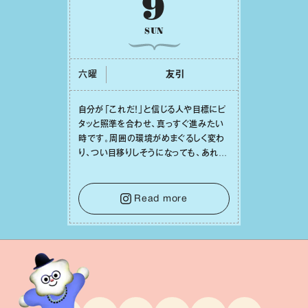
9
SUN
六曜
友引
⾃分が「これだ！」と信じる⼈や⽬標にピ
タッと照準を合わせ、真っすぐ進みたい
時です。周囲の環境がめまぐるしく変わ
り、つい⽬移りしそうになっても、あれこ
れ迷う必要はありません。余計なノイズ
をそっと⼿放し、⽬の前のことに集中しま
しょう。そのブレない決意が、あなたにと
Read more
って有意義で安定した成果を引き寄せま
す。