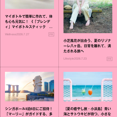
マイボトルで簡単に作れて、体
も心も元気に！ 《「ブレンデ
ィ」マイボトルスティック い
いこと毎日》シリーズが誕生
PR
Wellness
2026.7.27
小芝風花が出合う、夏のリゾナ
ーレ八ヶ岳。日常を離れて、満
たされる旅へ
PR
Lifestyle
2026.7.23
シンガポール3泊5日にご招待！
【夏の癒やし旅・小浜島】青い
「マーリー」がガイドする、多
海とサトウキビが待つ、小さな