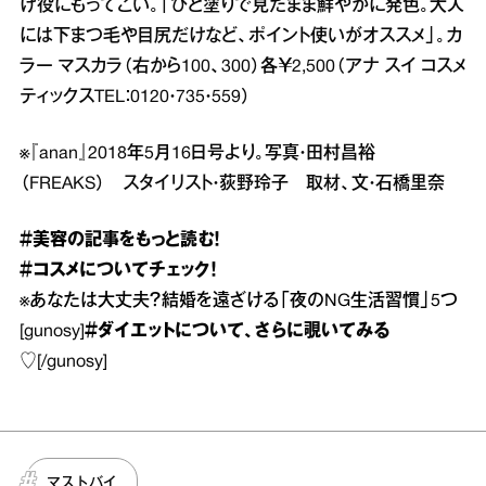
げ役にもってこい。「ひと塗りで見たまま鮮やかに発色。大人
には下まつ毛や目尻だけなど、ポイント使いがオススメ」。カ
ラー マスカラ（右から100、300）各￥2,500（アナ スイ コスメ
ティックスTEL：0120・735・559）
※『anan』2018年5月16日号より。写真・田村昌裕
（FREAKS） スタイリスト・荻野玲子 取材、文・石橋里奈
＃美容
の記事をもっと読む！
＃コスメ
についてチェック！
※
あなたは大丈夫？結婚を遠ざける「夜のNG生活習慣」5つ
[gunosy]
＃ダイエット
について、さらに覗いてみる
♡
[/gunosy]
マストバイ