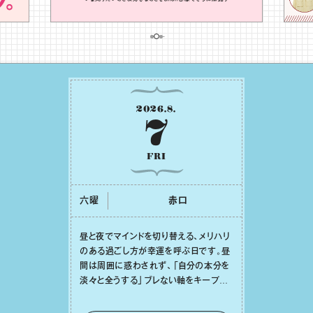
2026
.
8
.
7
FRI
六曜
⾚⼝
昼と夜でマインドを切り替える、メリハリ
のある過ごし⽅が幸運を呼ぶ⽇です。昼
間は周囲に惑わされず、「⾃分の本分を
淡々と全うする」ブレない軸をキープし
て。そして夜は、疲れや寂しさから⽢い
⾔葉に流されないよう、⼼にしっかりブ