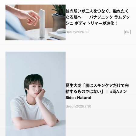
彼の想いが二人をつなぐ。触れたく
なる肌へ──パナソニック ラムダッ
シュ ボディトリマーが進化！
PR
Beauty
2026.8.5
夏生大湖「肌はスキンケアだけで完
結するものではない」｜ #両Aメン
Side : Natural
Beauty
2026.7.30