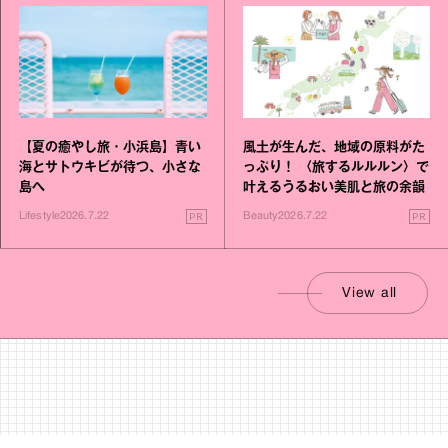
【夏の癒やし旅・小浜島】青い
風土が生んだ、地域の原料がた
海とサトウキビが待つ、小さな
っぷり！ 〈旅するルルルン〉で
島へ
叶えるうるおい美肌と旅の余韻
PR
PR
Lifestyle
2026.7.22
Beauty
2026.7.22
View all