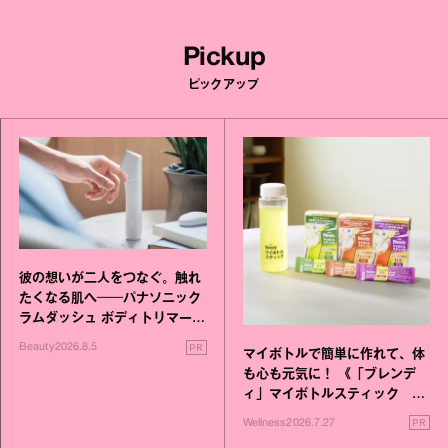
Pickup
ピックアップ
彼の想いが二人をつなぐ。触れ
たくなる肌へ──パナソニック
ラムダッシュ ボディトリマーが
進化！
PR
Beauty
2026.8.5
マイボトルで簡単に作れて、体
も心も元気に！ 《「ブレンデ
ィ」マイボトルスティック い
いこと毎日》シリーズが誕生
PR
Wellness
2026.7.27