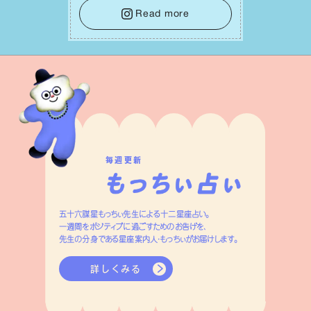
レーキをかけること。この意識の切り替
Read more
えが、あなたに確かな安⼼感をもたらす
はずです。
毎週更新
五十六謀星もっちぃ先生による十二星座占い。
一週間をポジティブに過ごすためのお告げを、
先生の分身である星座案内人・もっちぃがお届けします。
詳しくみる