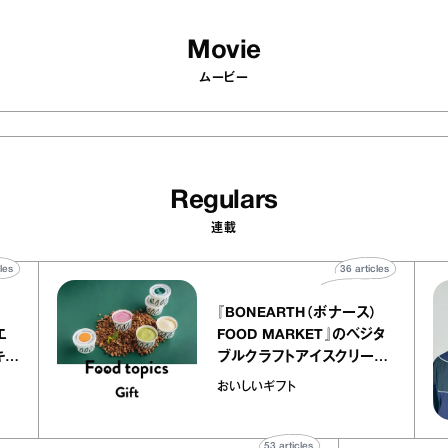
Movie
ムービー
Regulars
連載
40
articles
36
articles
『BONEARTH（ボナース）
アトリエ
FOOD MARKET』のベジタ
プ キャ
ブルクラフトアイスクリーム
chico
｜真野知子の「おいしいギフ
おいしいギフト
ト」
53
articles