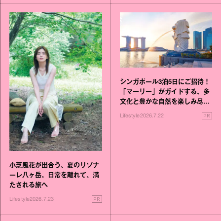
シンガポール3泊5日にご招待！
「マーリー」がガイドする、多
文化と豊かな自然を楽しみ尽く
す旅
PR
Lifestyle
2026.7.22
小芝風花が出合う、夏のリゾナ
ーレ八ヶ岳。日常を離れて、満
たされる旅へ
PR
Lifestyle
2026.7.23