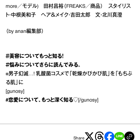
more／モデル) 田村昌裕（FREAKS／商品） スタイリス
ト・中根美和子 ヘア＆メイク・吉田太郎 文・北川真澄
（by anan編集部）
＃美容
についてもっと知る！
＃悩み
についてさらに読んでみる。
※
男子幻滅…! 乳酸菌コスメで「乾燥かぴかぴ肌」を「もちぷ
る肌」に
[gunosy]
#恋愛
について、もっと深く知る♡
[/gunosy]
Share