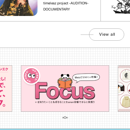
れた場所」
timelesz project -AUDITION-
DOCUMENTARY
View all