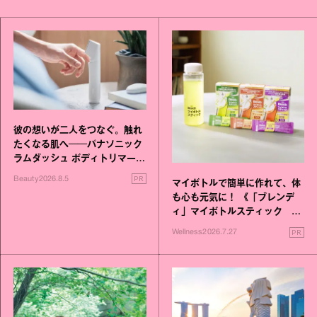
彼の想いが二人をつなぐ。触れ
たくなる肌へ──パナソニック
ラムダッシュ ボディトリマーが
進化！
PR
Beauty
2026.8.5
マイボトルで簡単に作れて、体
も心も元気に！ 《「ブレンデ
ィ」マイボトルスティック い
いこと毎日》シリーズが誕生
PR
Wellness
2026.7.27