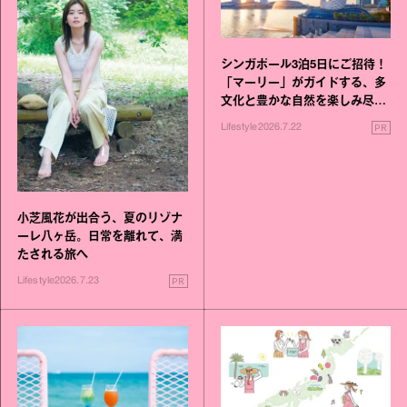
シンガポール3泊5日にご招待！
「マーリー」がガイドする、多
文化と豊かな自然を楽しみ尽く
す旅
PR
Lifestyle
2026.7.22
小芝風花が出合う、夏のリゾナ
ーレ八ヶ岳。日常を離れて、満
たされる旅へ
PR
Lifestyle
2026.7.23