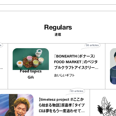
Regulars
連載
0
articles
36
articles
『BONEARTH（ボナース）
トリエ
FOOD MARKET』のベジタ
プ キャ
ブルクラフトアイスクリーム
hico
｜真野知子の「おいしいギフ
おいしいギフト
ト」
53
articles
【timelesz project ＃ここか
ら始まる物語】原嘉孝「タイプ
ロは夢をもう一度追わせてく