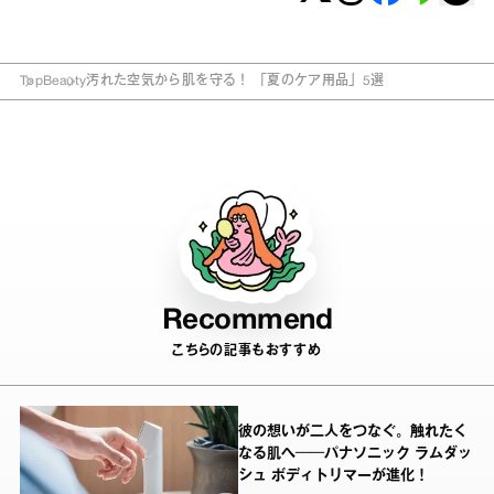
Top
Beauty
汚れた空気から肌を守る！ 「夏のケア用品」5選
Recommend
こちらの記事もおすすめ
彼の想いが二人をつなぐ。触れたく
なる肌へ──パナソニック ラムダッ
シュ ボディトリマーが進化！