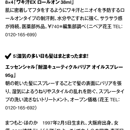
8×4「ワキ汗EX ロールオン 38ml」
肌に密着してフタをするようにワキ汗とニオイを予防するロ
ールオンタイプの制汗剤。水分やこすれに強く、サラサラ感
が持続。医薬部外品。￥740＊編集部調べ（ニベア花王 TEL：
0120・165・699）
5：湿気の多い日も髪はまとまったまま！
エッセンシャル「耐湿キューティクルバリア オイルスプレー
95g」
朝の乾いた髪にスプレーすることで髪の表面にバリアを張
り、湿気によるうねりやスタイルの乱れを防ぐ、スプレータイ
プの洗い流さないトリートメント。オープン価格（花王 TEL：
0120・165・692）
まつもと・ほのか 1997年2月5日生まれ、大阪府出身。女