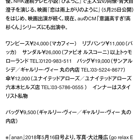
優。NHK連続テレビ小説『ひよっこ』で主人公の同僚・青天目
澄子を演じる。映画『恋は雨上がりのように』（5月25日公開）
をはじめ、映画出演が続く。現在、auのCM「意識高すぎ！高
杉くん」シリーズにも出演中。
ワンピース￥24,000（マカフィー） リブパンツ￥11,000（バ
ッカ） サンダル￥26,000（ファビオ ルスコーニ）以上トゥモ
ローランド TEL：0120・983・511 バッグ￥19,000（サンアル
シデ／ギャルリー・ヴィー 丸の内店 TEL：03・5224・8677）
傘￥12,000（ユナイテッドアローズ／ユナイテッドアローズ
六本木ヒルズ店 TEL：03・5786・0555 ） インナーはスタイ
リスト私物
バッグ￥9,500（ギャルリー・ヴィー／ギャルリー・ヴィー 丸の
内店）
※『anan』2018年5月16日号より。写真・大辻隆広（go relax E