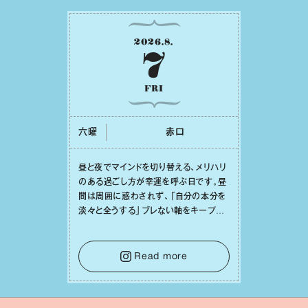
2026
.
8
.
7
FRI
六曜
⾚⼝
昼と夜でマインドを切り替える、メリハリ
のある過ごし⽅が幸運を呼ぶ⽇です。昼
間は周囲に惑わされず、「⾃分の本分を
淡々と全うする」ブレない軸をキープし
て。そして夜は、疲れや寂しさから⽢い
⾔葉に流されないよう、⼼にしっかりブ
レーキをかけること。この意識の切り替
Read more
えが、あなたに確かな安⼼感をもたらす
はずです。