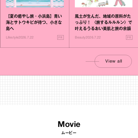
【夏の癒やし旅・小浜島】青い
風土が生んだ、地域の原料がた
海とサトウキビが待つ、小さな
っぷり！ 〈旅するルルルン〉で
島へ
叶えるうるおい美肌と旅の余韻
PR
PR
Lifestyle
2026.7.22
Beauty
2026.7.22
View all
Movie
ムービー