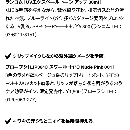
ランコム「UVエクスペール トーン アップ 30ml」
肌に透明感を与えながら、紫外線や花粉、排気ガスなどの汚
れた空気、ブルーライトなど、多くのダメージ要因をブロック
するUV乳液。SPF50＋・PA＋＋＋＋。￥5,800（ランコム TEL：
03・6911・8151）
3：リップメイクしながら紫外線ダメージを予防。
フローフシ「LIP38°C スワール ＋1°C Nude Pink 001」
3色のラメが輝くベージュ系のリップトリートメント。SPF20・
PA＋＋のUVカット効果と、リップが落ちた後も唇がうるおう
ケア効果がイン。限定発売中。￥1,800（フローフシ TEL：
0120・963・277）
4：ワキの汗ジミとニオイを長時間抑える。