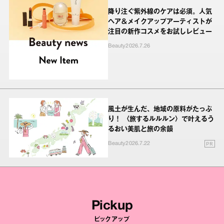
降り注ぐ紫外線のケアは必須。人気
ヘア＆メイクアップアーティストが
注目の新作コスメをお試しレビュー
Beauty
2026.7.26
風土が生んだ、地域の原料がたっぷ
り！ 〈旅するルルルン〉で叶えるう
るおい美肌と旅の余韻
PR
Beauty
2026.7.22
Pickup
ピックアップ