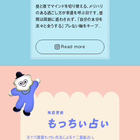
昼と夜でマインドを切り替える、メリハリ
のある過ごし⽅が幸運を呼ぶ⽇です。昼
間は周囲に惑わされず、「⾃分の本分を
淡々と全うする」ブレない軸をキープし
て。そして夜は、疲れや寂しさから⽢い
⾔葉に流されないよう、⼼にしっかりブ
レーキをかけること。この意識の切り替
Read more
えが、あなたに確かな安⼼感をもたらす
はずです。
毎週更新
五十六謀星もっちぃ先生による十二星座占い。