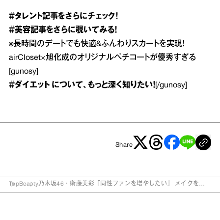
＃タレント
記事をさらにチェック！
＃美容
記事をさらに覗いてみる！
※
長時間のデートでも快適&ふんわりスカートを実現！
airCloset×旭化成のオリジナルペチコートが優秀すぎる
[gunosy]
＃ダイエット
について、もっと深く知りたい！
[/gunosy]
Share
Top
Beauty
乃木坂46・衛藤美彩「同性ファンを増やしたい」 メイクを変
えてみた！