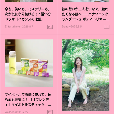
恋も、笑いも、ミステリーも。
彼の想いが二人をつなぐ。触れ
次が気になり続ける！ 1話15分
たくなる肌へ──パナソニック
ドラマ『バカンスの法則』
ラムダッシュ ボディトリマーが
進化！
PR
PR
Entertainment
2026.8.7
Beauty
2026.8.5
マイボトルで簡単に作れて、体
も心も元気に！ 《「ブレンデ
ィ」マイボトルスティック い
いこと毎日》シリーズが誕生
PR
Wellness
2026.7.27