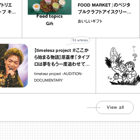
アリー アトリエ
FOOD MARKET』のベ
ミルクレープ キャ
ブルクラフトアイスクリ
ユほか｜chico
｜真野知子の「おいしい
おいしいギフト
宝物”
ト」
53
articles
【timelesz project ＃ここか
ら始まる物語】原嘉孝「タイプ
ロは夢をもう一度追わせてく
れた場所」
timelesz project -AUDITION-
DOCUMENTARY
View all