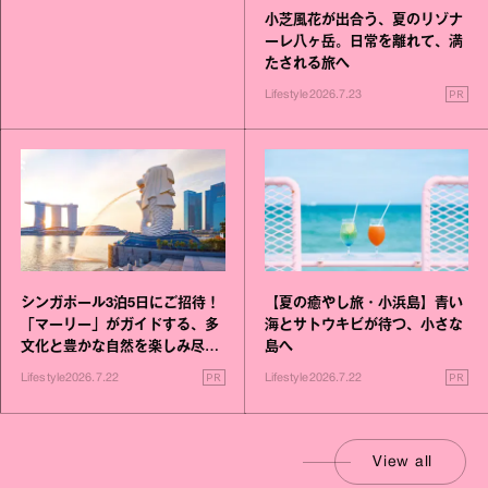
小芝風花が出合う、夏のリゾナ
ーレ八ヶ岳。日常を離れて、満
たされる旅へ
PR
Lifestyle
2026.7.23
シンガポール3泊5日にご招待！
【夏の癒やし旅・小浜島】青い
「マーリー」がガイドする、多
海とサトウキビが待つ、小さな
文化と豊かな自然を楽しみ尽く
島へ
す旅
PR
PR
Lifestyle
2026.7.22
Lifestyle
2026.7.22
View all