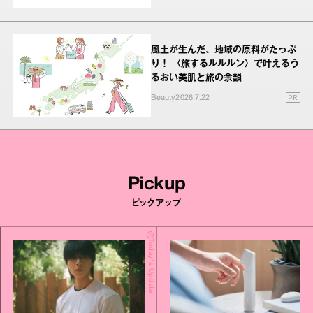
風土が生んだ、地域の原料がたっぷ
り！ 〈旅するルルルン〉で叶えるう
るおい美肌と旅の余韻
PR
Beauty
2026.7.22
Pickup
ピックアップ
Today's Update