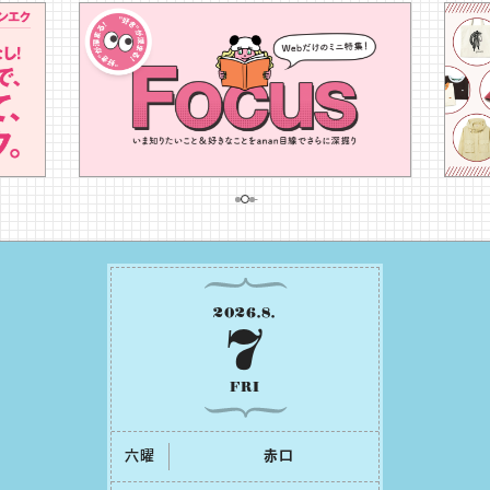
2026
.
8
.
7
FRI
六曜
⾚⼝