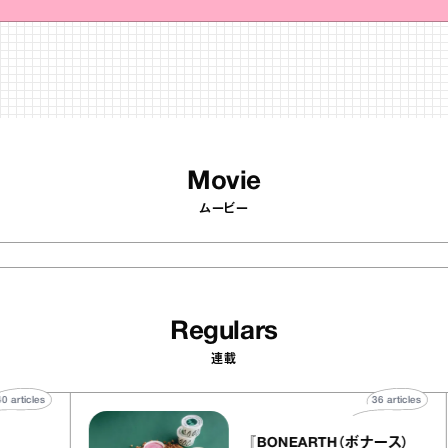
Movie
ムービー
Regulars
連載
40
articles
36
art
telier
『BONEARTH（ボナース