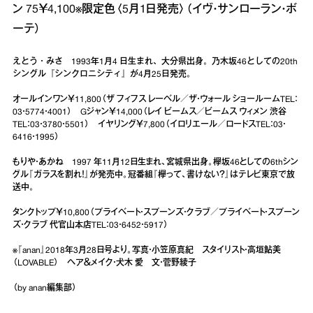
ン 75￥4,100※限定色〈5月1日発売〉（イヴ・サンローラン・ボ
ーテ）
えとう・みさ 1993年1月4 日生まれ、大分県出身。乃木坂46としての20th
シングル『シンクロニシティ』が4月25日発売。
オールインワン￥11,800（ザ フィフス レーベル／ザ・ウォール ショールームTEL：
03・5774・4001） Gジャン￥14,000（レイ ビームス／ビームス ウィメン 渋谷
TEL：03・3780・5501） イヤリング￥7,800（イロリエール／ロードスTEL：03・
6416・1995）
もりや・あかね 1997 年11月12日生まれ、宮城県出身。欅坂46としての6thシン
グル『ガラスを割れ！』が発売中。冠番組『欅って、書けない？』はテレビ東京で放
送中。
タンクトップ￥10,800（プライベート・スプーンズ・クラブ／プライベート・スプーン
ズ・クラブ 代官山本店TEL：03・6452・5917）
※『anan』2018年3月28日号より。写真・小笠原真紀 スタイリスト・高垣鮎美
（LOVABLE） ヘア＆メイク・犬木 愛 文・菅野綾子
（by anan編集部）