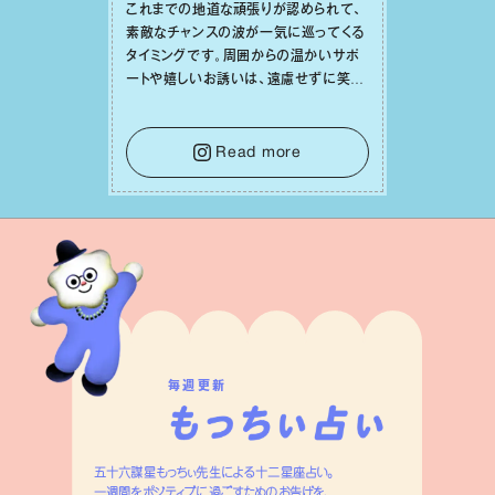
これまでの地道な頑張りが認められて、
素敵なチャンスの波が⼀気に巡ってくる
タイミングです。周囲からの温かいサポ
ートや嬉しいお誘いは、遠慮せずに笑顔
で受け取りましょう。みんなと⼀緒に幸
せになっていくイメージを持って⼀歩を
踏み出して。⼀⼈⼀⼈の良いところが混
Read more
ざり合い、ハッピーな未来が形作られて
いきます。
毎週更新
五十六謀星もっちぃ先生による十二星座占い。
一週間をポジティブに過ごすためのお告げを、