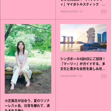
ィ」マイボトルスティック い
いこと毎日》シリーズが誕生
PR
Wellness
2026.7.27
シンガポール3泊5日にご招待！
「マーリー」がガイドする、多
文化と豊かな自然を楽しみ尽く
す旅
PR
Lifestyle
2026.7.22
小芝風花が出合う、夏のリゾナ
ーレ八ヶ岳。日常を離れて、満