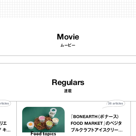
Movie
ムービー
Regulars
連載
40
articles
36
articles
er
『BONEARTH（ボナース）
ー アトリエ
FOOD MARKET』のベジタ
レープ キャ
ブルクラフトアイスクリーム