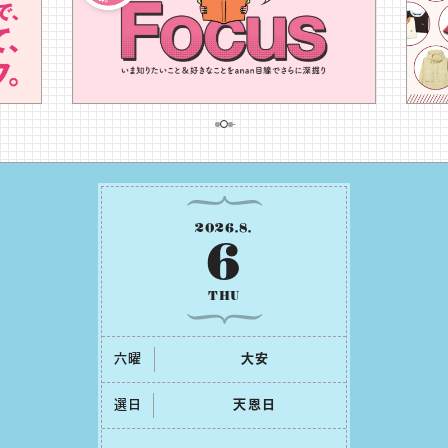
2026
.
8
.
6
THU
六曜
⼤安
選日
天恩⽇