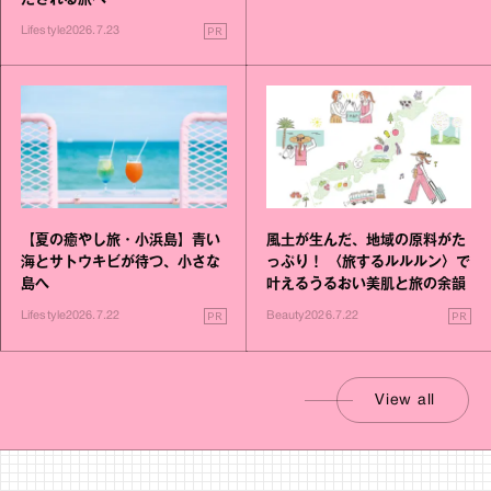
たされる旅へ
PR
Lifestyle
2026.7.23
【夏の癒やし旅・小浜島】青い
風土が生んだ、地域の原料がた
海とサトウキビが待つ、小さな
っぷり！ 〈旅するルルルン〉で
島へ
叶えるうるおい美肌と旅の余韻
PR
PR
Lifestyle
2026.7.22
Beauty
2026.7.22
View all