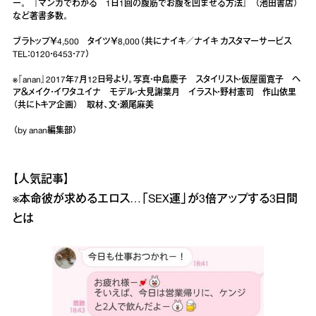
ー。『マンガでわかる 1日1回の腹筋でお腹を凹ませる方法』（池田書店）
など著書多数。
ブラトップ￥4,500 タイツ￥8,000（共にナイキ／ナイキ カスタマーサービス
TEL：0120・6453・77）
※『anan』2017年7月12日号より。写真・中島慶子 スタイリスト・仮屋薗寛子 ヘ
ア＆メイク・イワタユイナ モデル・大見謝葉月 イラスト・野村憲司 作山依里
（共にトキア企画） 取材、文・瀬尾麻美
（by anan編集部）
【人気記事】
※
本命彼が求めるエロス…「SEX運」が3倍アップする3日間
とは