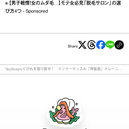
※
【男子戦慄！女のムダ毛…】モテ女必見「脱毛サロン」の選
び方4つ - Sponsored
Share
Top
Beauty
くびれを取り戻せ！ インナーマッスル「呼吸筋」トレーニン
グ