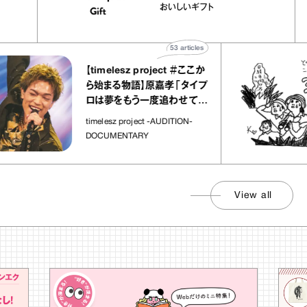
｜chico
｜真野知子の「おいしいギフ
おいしいギフト
”
ト」
53
articles
【timelesz project ＃ここか
ら始まる物語】原嘉孝「タイプ
ロは夢をもう一度追わせてく
れた場所」
timelesz project -AUDITION-
DOCUMENTARY
View all