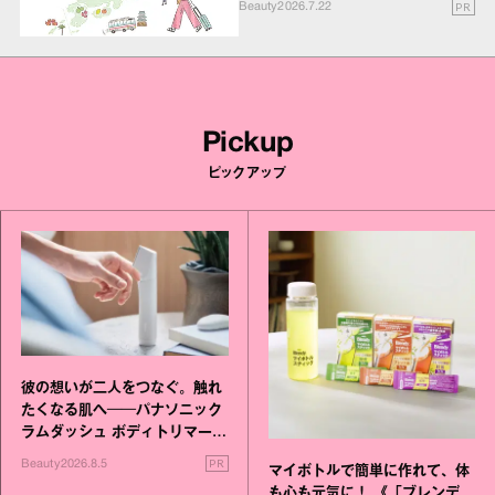
PR
Beauty
2026.7.22
Pickup
ピックアップ
彼の想いが二人をつなぐ。触れ
たくなる肌へ──パナソニック
ラムダッシュ ボディトリマーが
進化！
PR
Beauty
2026.8.5
マイボトルで簡単に作れて、体
も心も元気に！ 《「ブレンデ