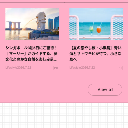
シンガポール3泊5日にご招待！
【夏の癒やし旅・小浜島】青い
「マーリー」がガイドする、多
海とサトウキビが待つ、小さな
文化と豊かな自然を楽しみ尽く
島へ
す旅
PR
PR
Lifestyle
2026.7.22
Lifestyle
2026.7.22
View all