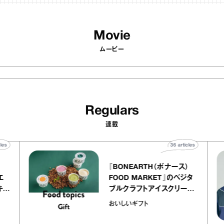
Movie
ムービー
Regulars
連載
40
articles
36
articles
『BONEARTH（ボナース）
アトリエ
FOOD MARKET』のベジタ
ープ キャ
ブルクラフトアイスクリーム
chico
｜真野知子の「おいしいギフ
おいしいギフト
ト」