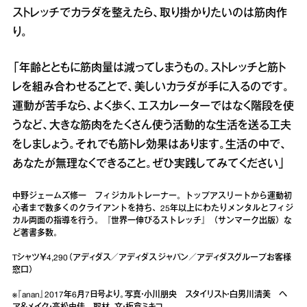
ストレッチでカラダを整えたら、取り掛かりたいのは筋肉作
り。
「年齢とともに筋肉量は減ってしまうもの。ストレッチと筋ト
レを組み合わせることで、美しいカラダが手に入るのです。
運動が苦手なら、よく歩く、エスカレーターではなく階段を使
うなど、大きな筋肉をたくさん使う活動的な生活を送る工夫
をしましょう。それでも筋トレ効果はあります。生活の中で、
あなたが無理なくできること。ぜひ実践してみてください」
中野ジェームズ修一 フィジカルトレーナー。トップアスリートから運動初
心者まで数多くのクライアントを持ち、25年以上にわたりメンタルとフィジ
カル両面の指導を行う。『世界一伸びるストレッチ』（サンマーク出版）な
ど著書多数。
Tシャツ￥4,290（アディダス／アディダス ジャパン／アディダスグループお客様
窓口）
※『anan』2017年6月7日号より。写真・小川朋央 スタイリスト・白男川清美 ヘ