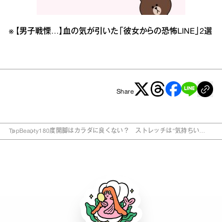
※
【男子戦慄…】血の気が引いた「彼女からの恐怖LINE」2選
Share
Top
Beauty
180度開脚はカラダに良くない？ ストレッチは“気持ちい
い”が基準