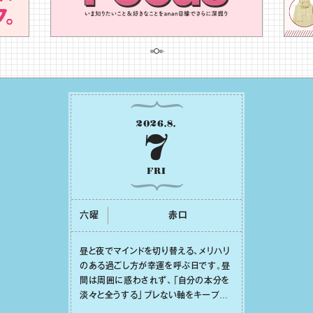
2026
.
8
.
7
FRI
六曜
⾚⼝
昼と夜でマインドを切り替える、メリハリ
のある過ごし⽅が幸運を呼ぶ⽇です。昼
間は周囲に惑わされず、「⾃分の本分を
淡々と全うする」ブレない軸をキープし
て。そして夜は、疲れや寂しさから⽢い