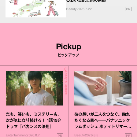
るおい美肌と旅の余韻
PR
Beauty
2026.7.22
Pickup
ピックアップ
Today's Update
恋も、笑いも、ミステリーも。
彼の想いが二人をつなぐ。触れ
次が気になり続ける！ 1話15分
たくなる肌へ──パナソニック
ドラマ『バカンスの法則』
ラムダッシュ ボディトリマーが
進化！
PR
PR
Entertainment
2026.8.7
Beauty
2026.8.5