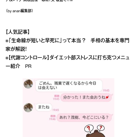
ア＆メイク・高松由佳 取材、文・板倉ミキコ
（by anan編集部）
【人気記事】
※
「生命線が短いと早死に」って本当 ？ 手相の基本を専門
家が解説！
※
【代謝コントロール】ダイエット部ストレスに打ち克つメニュ
ー紹介 PR