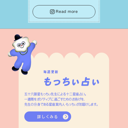
⾔葉に流されないよう、⼼にしっかりブ
レーキをかけること。この意識の切り替
Read more
えが、あなたに確かな安⼼感をもたらす
はずです。
毎週更新
五十六謀星もっちぃ先生による十二星座占い。
一週間をポジティブに過ごすためのお告げを、
先生の分身である星座案内人・もっちぃがお届けします。
詳しくみる