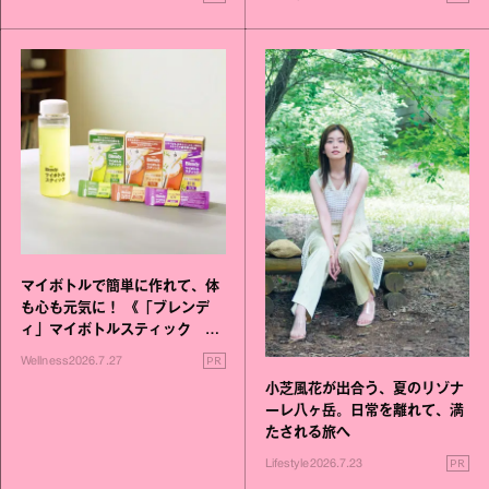
マイボトルで簡単に作れて、体
も心も元気に！ 《「ブレンデ
ィ」マイボトルスティック い
いこと毎日》シリーズが誕生
PR
Wellness
2026.7.27
小芝風花が出合う、夏のリゾナ
ーレ八ヶ岳。日常を離れて、満
たされる旅へ
PR
Lifestyle
2026.7.23