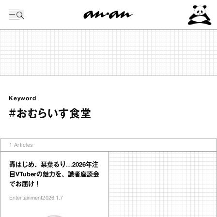
今日の暦
Keyword
#おむらいす食堂
1
Articles
轟はじめ、栞葉るり…2026年注
目VTuberの魅力を、識者座談会
でお届け！
Entertainment
2026.1.7