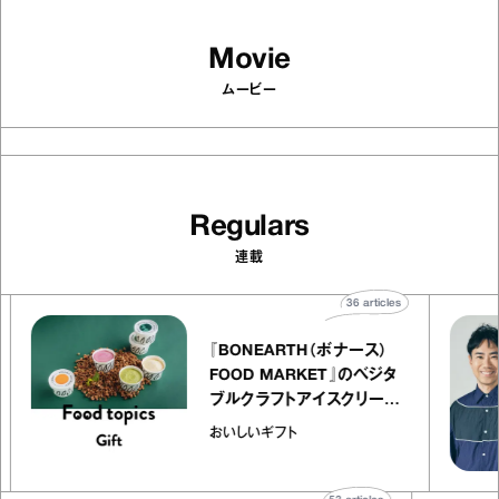
Movie
ムービー
Regulars
連載
s
36
articles
『BONEARTH（ボナース）
FOOD MARKET』のベジタ
ャ
ブルクラフトアイスクリーム
o
｜真野知子の「おいしいギフ
おいしいギフト
ト」