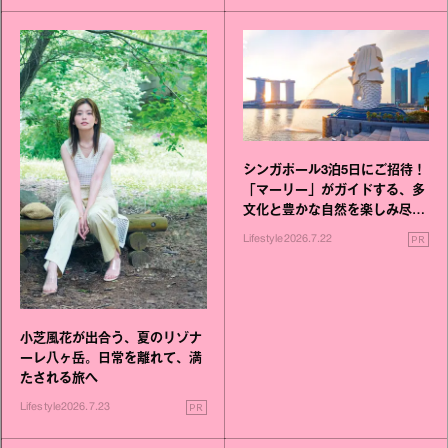
シンガポール3泊5日にご招待！
「マーリー」がガイドする、多
文化と豊かな自然を楽しみ尽く
す旅
PR
Lifestyle
2026.7.22
小芝風花が出合う、夏のリゾナ
ーレ八ヶ岳。日常を離れて、満
たされる旅へ
PR
Lifestyle
2026.7.23