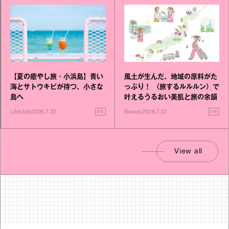
【夏の癒やし旅・小浜島】青い
風土が生んだ、地域の原料がた
海とサトウキビが待つ、小さな
っぷり！ 〈旅するルルルン〉で
島へ
叶えるうるおい美肌と旅の余韻
PR
PR
Lifestyle
2026.7.22
Beauty
2026.7.22
View all