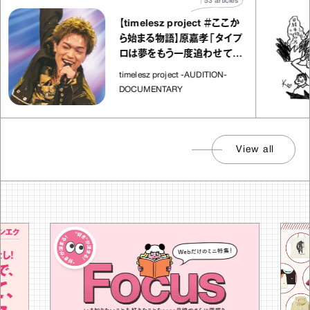
53
articles
【timelesz project ＃ここか
ら始まる物語】原嘉孝「タイプ
ロは夢をもう一度追わせてく
れた場所」
timelesz project -AUDITION-
DOCUMENTARY
View all