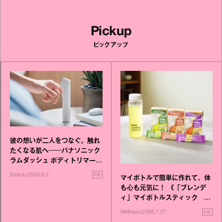
Pickup
ピックアップ
彼の想いが二人をつなぐ。触れ
たくなる肌へ──パナソニック
ラムダッシュ ボディトリマーが
進化！
PR
Beauty
2026.8.5
マイボトルで簡単に作れて、体
も心も元気に！ 《「ブレンデ
ィ」マイボトルスティック い
いこと毎日》シリーズが誕生
PR
Wellness
2026.7.27