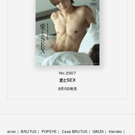
No.2507
愛とSEX
8月5日
発売
anan
BRUTUS
POPEYE
Casa BRUTUS
GINZA
Hanako