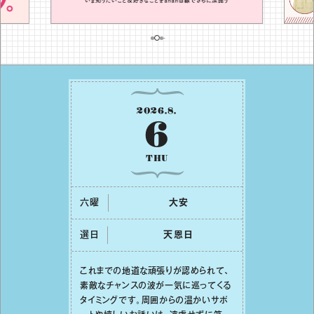
2026
.
8
.
6
THU
六曜
⼤安
選日
天恩⽇
これまでの地道な頑張りが認められて、
素敵なチャンスの波が⼀気に巡ってくる
タイミングです。周囲からの温かいサポ