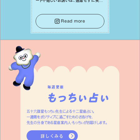
ートや嬉しいお誘いは、遠慮せずに笑顔
で受け取りましょう。みんなと⼀緒に幸
せになっていくイメージを持って⼀歩を
踏み出して。⼀⼈⼀⼈の良いところが混
Read more
ざり合い、ハッピーな未来が形作られて
いきます。
毎週更新
五十六謀星もっちぃ先生による十二星座占い。
一週間をポジティブに過ごすためのお告げを、
先生の分身である星座案内人・もっちぃがお届けします。
詳しくみる