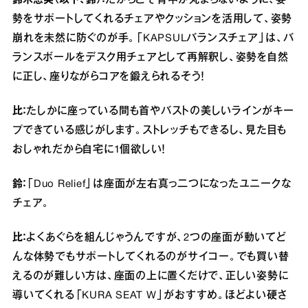
鈴木恵美（以下、鈴）：
だからこそ背中が丸まらないように、姿
勢をサポートしてくれるチェアやクッションを活用して、姿勢
崩れを未然に防ぐのが手。「KAPSULバランスチェア」は、バ
ランスボールをデスク用チェアとして再解釈し、姿勢を自然
に正し、座りながらコアを鍛えられるそう！
比：
たしかに座っている間も首やバストの美しいラインがキー
プできている感じがします。ストレッチもできるし、見た目も
おしゃれだから自宅に1個欲しい！
鈴：
「Duo Relief」は座面が左右真っ二つになったユニークな
チェア。
比：
よくあぐらを組んじゃうんですが、2つの座面が動いてど
んな体勢でもサポートしてくれるのがサイコー。でも買い替
えるのが難しい方は、座面の上に置くだけで、正しい姿勢に
導いてくれる「KURA SEAT W」がおすすめ。ほどよい硬さ