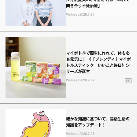
江野沢愛美×丸田佳奈 対談「20代で
向き合う不妊治療」
Wellness
2026.7.27
マイボトルで簡単に作れて、体も心
も元気に！ 《「ブレンディ」マイボ
トルスティック いいこと毎日》シ
リーズが誕生
PR
Wellness
2026.7.27
確かな知識に基づいて、腸活生活の
知識をアップデート！
Wellness
2026.7.25