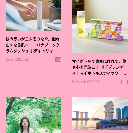
彼の想いが二人をつなぐ。触れ
たくなる肌へ──パナソニック
ラムダッシュ ボディトリマーが
進化！
PR
Beauty
2026.8.5
マイボトルで簡単に作れて、体
も心も元気に！ 《「ブレンデ
ィ」マイボトルスティック い
いこと毎日》シリーズが誕生
PR
Wellness
2026.7.27