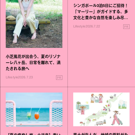
シンガポール3泊5日にご招待！
「マーリー」がガイドする、多
文化と豊かな自然を楽しみ尽く
す旅
PR
Lifestyle
2026.7.22
小芝風花が出合う、夏のリゾナ
ーレ八ヶ岳。日常を離れて、満
たされる旅へ
PR
Lifestyle
2026.7.23