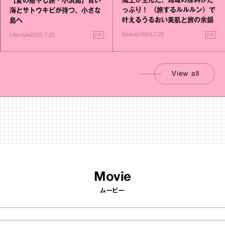
風土が生んだ、地域の原料がた
【夏の癒やし旅・小浜島】青い
っぷり！ 〈旅するルルルン〉で
海とサトウキビが待つ、小さな
叶えるうるおい美肌と旅の余韻
島へ
PR
PR
Beauty
2026.7.22
Lifestyle
2026.7.22
View all
Movie
ムービー