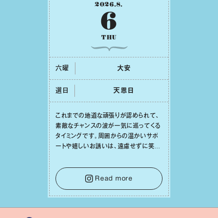
2026
.
8
.
6
THU
六曜
⼤安
選日
天恩⽇
これまでの地道な頑張りが認められて、
素敵なチャンスの波が⼀気に巡ってくる
タイミングです。周囲からの温かいサポ
ートや嬉しいお誘いは、遠慮せずに笑顔
で受け取りましょう。みんなと⼀緒に幸
せになっていくイメージを持って⼀歩を
踏み出して。⼀⼈⼀⼈の良いところが混
Read more
ざり合い、ハッピーな未来が形作られて
いきます。