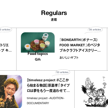
Regulars
連載
40
articles
36
art
telier
『BONEARTH（ボナー
クアリー アトリエ
FOOD MARKET』のベ
ミルクレープ キャ
ブルクラフトアイスクリ
ユほか｜chico
｜真野知子の「おいしい
おいしいギフト
宝物”
ト」
53
articles
【timelesz project ＃ここか
ら始まる物語】原嘉孝「タイプ
ロは夢をもう一度追わせてく
れた場所」
社
timelesz project -AUDITION-
DOCUMENTARY