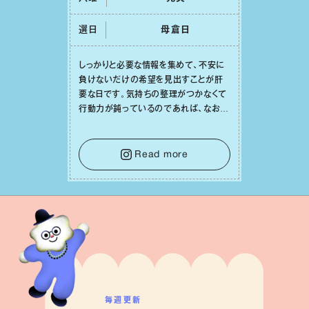
選日
⺟倉⽇
しっかりと必要な情報を集めて、不安に
負けないだけの希望を⾒出すことが肝
要な⽇です。気持ちの整理がつかなくて
⾏動⼒が鈍っているのであれば、なおさ
ら判断材料を揃えることが積極的な⼀歩
を踏み出すのに役⽴つはず。また、広い
意味での「癒し」や「治療」が必要な⽇で
Read more
もあり、特に⼈間関係の改善は課題の⼀
つです。
毎週更新