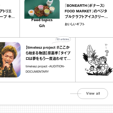
elier
『BONEARTH（ボナース
アリー アトリエ
FOOD MARKET』のベジ
ルクレープ キャ
ブルクラフトアイスクリー
ほか｜chico
｜真野知子の「おいしい
おいしいギフト
物”
ト」
53
articles
【timelesz project ＃ここか
ら始まる物語】原嘉孝「タイプ
ロは夢をもう一度追わせてく
れた場所」
timelesz project -AUDITION-
DOCUMENTARY
View all