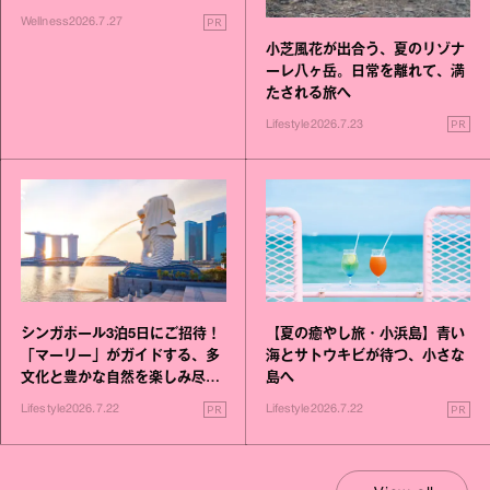
いこと毎日》シリーズが誕生
PR
Wellness
2026.7.27
小芝風花が出合う、夏のリゾナ
ーレ八ヶ岳。日常を離れて、満
たされる旅へ
PR
Lifestyle
2026.7.23
シンガポール3泊5日にご招待！
【夏の癒やし旅・小浜島】青い
「マーリー」がガイドする、多
海とサトウキビが待つ、小さな
文化と豊かな自然を楽しみ尽く
島へ
す旅
PR
PR
Lifestyle
2026.7.22
Lifestyle
2026.7.22