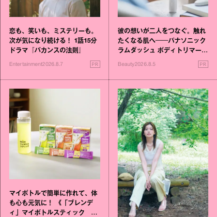
恋も、笑いも、ミステリーも。
彼の想いが二人をつなぐ。触れ
次が気になり続ける！ 1話15分
たくなる肌へ──パナソニック
ドラマ『バカンスの法則』
ラムダッシュ ボディトリマーが
進化！
PR
PR
Entertainment
2026.8.7
Beauty
2026.8.5
マイボトルで簡単に作れて、体
も心も元気に！ 《「ブレンデ
ィ」マイボトルスティック い