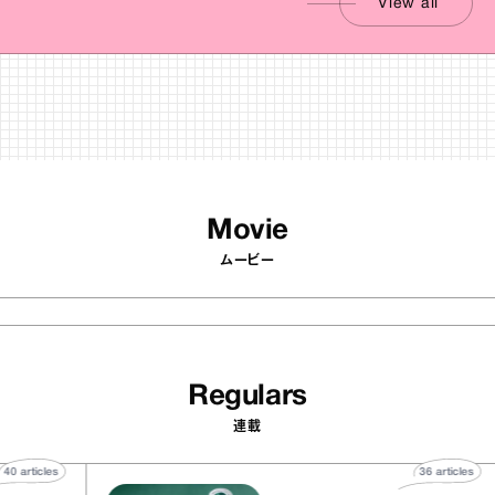
View all
Movie
ムービー
Regulars
連載
40
articles
36
artic