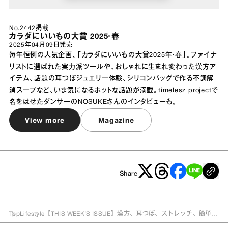
No.2442掲載
カラダにいいもの大賞 2025・春
2025年04月09日
発売
毎年恒例の人気企画、「カラダにいいもの大賞2025年・春」。ファイナ
リストに選ばれた実力派ツールや、おしゃれに生まれ変わった漢方ア
イテム、話題の耳つぼジュエリー体験、シリコンバッグで作る不調解
消スープなど、いま気になるホットな話題が満載。timelesz projectで
名をはせたダンサーのNOSUKEさんのインタビューも。
View more
Magazine
Share
Top
Lifestyle
【THIS WEEK’S ISSUE】漢方、耳つぼ、ストレッチ、簡単ス