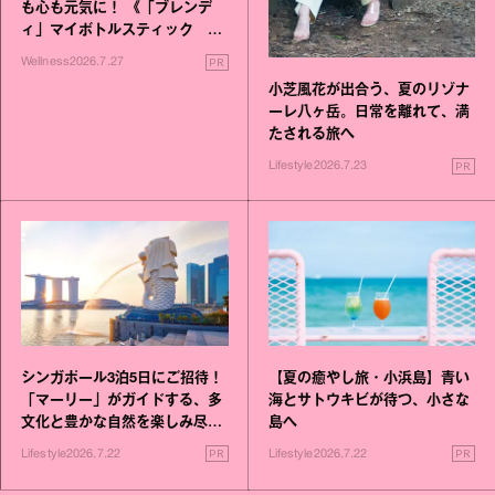
も心も元気に！ 《「ブレンデ
ィ」マイボトルスティック い
いこと毎日》シリーズが誕生
PR
Wellness
2026.7.27
小芝風花が出合う、夏のリゾナ
ーレ八ヶ岳。日常を離れて、満
たされる旅へ
PR
Lifestyle
2026.7.23
シンガポール3泊5日にご招待！
【夏の癒やし旅・小浜島】青い
「マーリー」がガイドする、多
海とサトウキビが待つ、小さな
文化と豊かな自然を楽しみ尽く
島へ
す旅
PR
PR
Lifestyle
2026.7.22
Lifestyle
2026.7.22