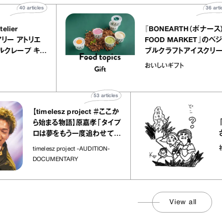
40
articles
LY atelier
『BONEARTH（ボ
（イクアリー アトリエ
FOOD MARKET
）』のミルクレープ キャ
ブルクラフトアイス
バニーユほか｜chico
｜真野知子の「お
な宝物
おいしいギフト
菓子な宝物”
ト」
53
articles
【timelesz project ＃ここか
「日経
ら始まる物語】原嘉孝「タイプ
さんが
ロは夢をもう一度追わせてく
れた場所」
社会の
timelesz project -AUDITION-
DOCUMENTARY
View all