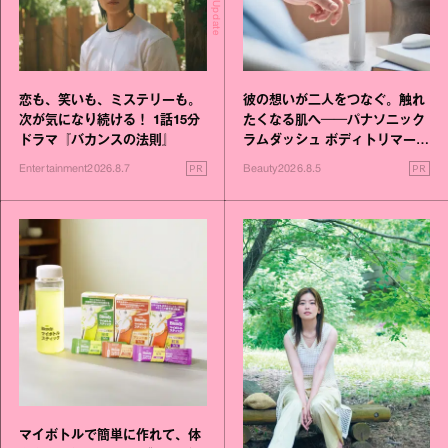
恋も、笑いも、ミステリーも。
彼の想いが二人をつなぐ。触れ
次が気になり続ける！ 1話15分
たくなる肌へ──パナソニック
ドラマ『バカンスの法則』
ラムダッシュ ボディトリマーが
進化！
PR
PR
Entertainment
2026.8.7
Beauty
2026.8.5
マイボトルで簡単に作れて、体