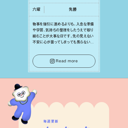
六曜
先勝
物事を強引に進めるよりも、⼊念な準備
や学習、気持ちの整理をしたうえで取り
組むことが⼤事な⽇です。先の⾒えない
不安に⼼が曇ってしまっても焦らない
で。意思を伝える⼯夫をしたり、あなた⾃
⾝や疲れていそうな⼈をいたわることに
時間を使いましょう。ここでしっかりとエ
Read more
ネルギーを蓄え、困難を乗り越える⼒に
変えましょう。
毎週更新